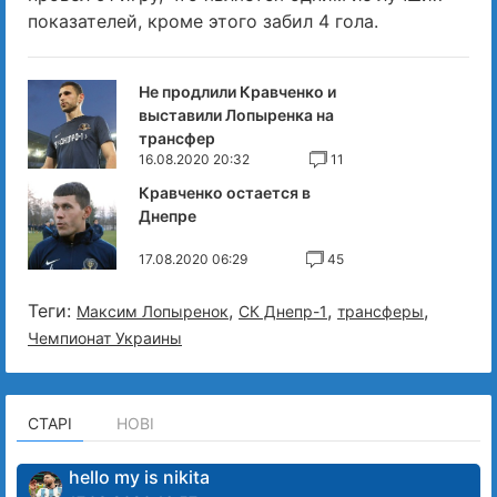
показателей, кроме этого забил 4 гола.
Не продлили Кравченко и
выставили Лопыренка на
трансфер
16.08.2020 20:32
11
Кравченко остается в
Днепре
17.08.2020 06:29
45
Теги:
,
,
,
Максим Лопыренок
СК Днепр-1
трансферы
Чемпионат Украины
СТАРІ
НОВІ
hello my is nikita