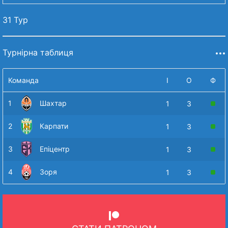
31 Тур
Турнірна таблиця
Команда
І
О
Ф
1
Шахтар
1
3
2
Карпати
1
3
3
Епіцентр
1
3
4
Зоря
1
3