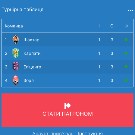
Турнірна таблиця
Команда
І
О
Ф
1
Шахтар
1
3
2
Карпати
1
3
3
Епіцентр
1
3
4
Зоря
1
3
СТАТИ ПАТРОНОМ
Акаунт прив'язан |
Інструкція