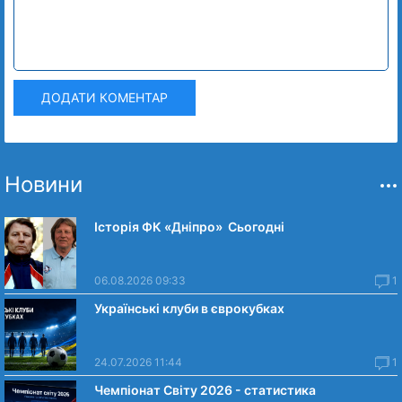
ДОДАТИ КОМЕНТАР
Новини
Історія ФК «Дніпро» Сьогодні
06.08.2026 09:33
1
Українські клуби в єврокубках
24.07.2026 11:44
1
Чемпіонат Світу 2026 - статистика