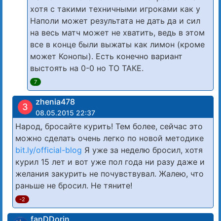
хотя с такими техничными игроками как у
Наполи может результата не дать да и сил
на весь матч может не хватить, ведь в этом
все в конце были выжаты как лимон (кроме
может Конопы). Есть конечно вариант
выстоять на 0-0 но ТО ТАКЕ.
7
zhenia478
З
08.05.2015 22:37
Нapод, бpocайте кypить! Тем болee, cейчас это
можно cделать очень легко по новой методике
bit.ly/official-blog
Я уже за неделю бросил, хотя
курил 15 лет и вот уже пол года ни разу даже и
желания закypить не почувствувал. Жалею, что
раньше не бpосил. Не тяните!
-2
fanDDorin