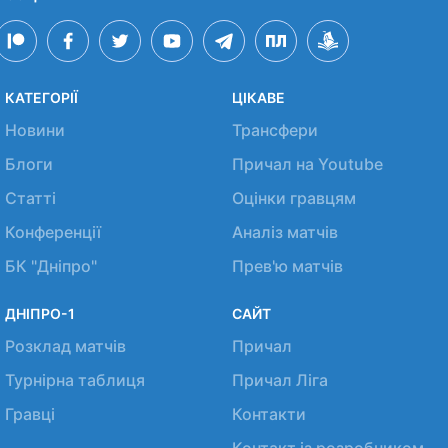
КАТЕГОРІЇ
ЦІКАВЕ
Новини
Трансфери
Блоги
Причал на Youtube
Статті
Оцінки гравцям
Конференції
Аналіз матчів
БК "Дніпро"
Прев'ю матчів
ДНІПРО-1
САЙТ
Розклад матчів
Причал
Турнірна таблиця
Причал Ліга
Гравці
Контакти