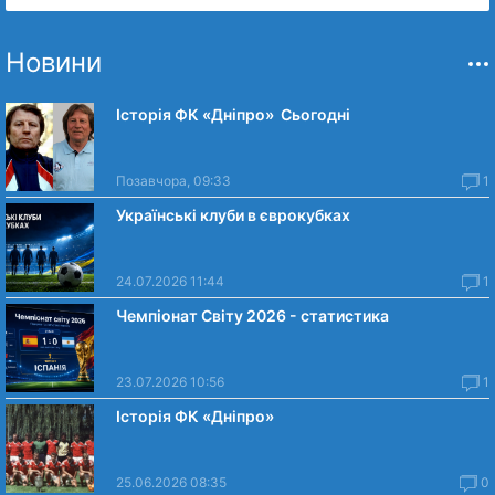
Новини
Історія ФК «Дніпро» Сьогодні
Позавчора, 09:33
1
Українські клуби в єврокубках
24.07.2026 11:44
1
Чемпіонат Світу 2026 - статистика
23.07.2026 10:56
1
Історія ФК «Дніпро»
25.06.2026 08:35
0