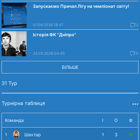
Запускаємо Причал Лігу на чемпіонат світу!
07.06.2026 18:47
2
Історія ФК "Дніпро"
24.05.2026 04:45
0
БІЛЬШЕ
31 Тур
Турнірна таблиця
Команда
І
О
Ф
1
Шахтар
1
3