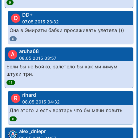
9
DD+
D
07.05.2015 23:32
Она в Эмираты бабки просаживать улетела )))
0
aruha68
A
08.05.2015 03:57
Если бы не Бойко, залетело бы как минимум
штуки три.
18
rihard
R
08.05.2015 04:32
Для этого и есть вратарь что бы мячи ловить
8
alex_dniepr