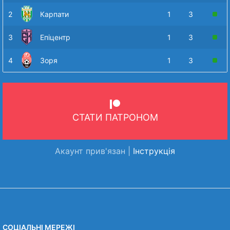
2
Карпати
1
3
3
Епіцентр
1
3
4
Зоря
1
3
СТАТИ ПАТРОНОМ
Акаунт прив'язан |
Інструкція
СОЦІАЛЬНІ МЕРЕЖІ