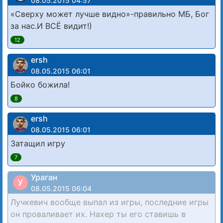
08.05.2015 04:57
«Сверху может лучше видно»-правильно МБ, Бог
за нас.И ВСЁ видит!)
12
ersh
08.05.2015 06:01
Бойко божила!
8
ersh
08.05.2015 06:01
Затащил игру
7
Ураган
У
08.05.2015 06:04
Лучкевич вообще выпал из игры, последние игры
он проваливает их. Нахер ты его ставишь в