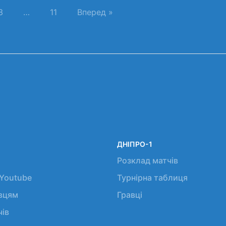
3
…
11
Вперед »
ДНІПРО-1
Розклад матчів
 Youtube
Турнірна таблиця
авцям
Гравці
чів