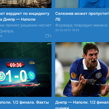
ит вердикт по инциденту
Селезнев может пропустит
ча Днепр — Наполи
ЛЕ
не принял решение насчет
Форвард повредил мениск.
20.05.2015 19:34
Днепра.
36
5
поли. 1/2 финала. Факты
Днепр — Наполи. 1/2 фина
оценки