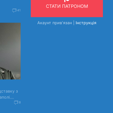
СТАТИ ПАТРОНОМ
41
Акаунт прив'язан |
Інструкція
дставку з
олі....
8