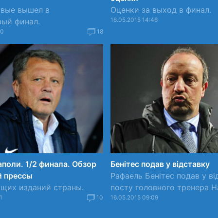
рвые вышел в
Оценки за выход в финал.
16.05.2015 14:46
вый финал.
30
18
поли. 1/2 финала. Обзор
Бенітес подав у відставку
й прессы
Рафаель Бенітес подав у ві
щих изданий страны.
посту головного тренера Нап
1
10
16.05.2015 09:09