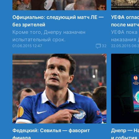
Официально: следующий матч ЛЕ —
УЕФА оглас
без зрителей
после мат
Кроме того, Днепру назначен
УЕФА пока 
испытательный срок.
наказания 
01.06.2015 12:47
32
22.05.2015 06:
Федецкий: Севилья — фаворит
Днепр — На
финала
и события