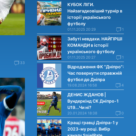
КУБОК ЛІГИ.
Найзагадковіший турнір в
історії українського
футболу
01.11.2025 20:29
1
Забуті невдахи. НАЙГІРШІ
КОМАНДИ в історії
українського футболу
01.11.2025 20:27
1
33
Відродження ФК "Дніпро":
Час повернути справжній
футбол до Дніпра
19.08.2024 16:58
4
ДЕНИС ЖДАНОВ |
Вундеркінд СК Дніпро-1
U19...Чи нi?
20.01.2024 18:38
0
Кращі гравці Дніпра-1 у
2023-му році. Вибiр
каналу SpielRate