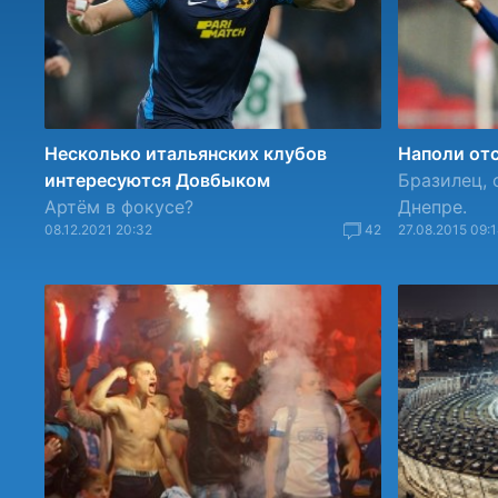
Несколько итальянских клубов
Наполи отс
интересуются Довбыком
Бразилец, 
Артём в фокусе?
Днепре.
08.12.2021 20:32
42
27.08.2015 09: