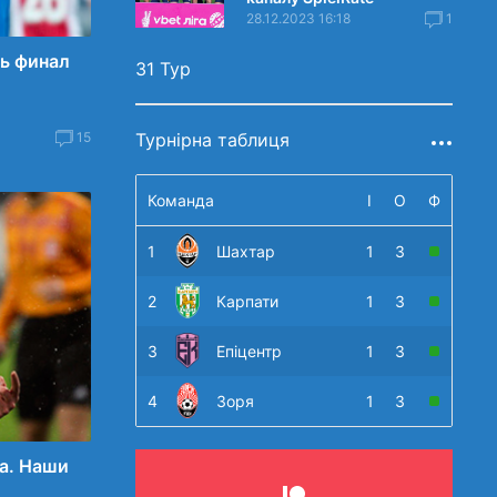
28.12.2023 16:18
1
ь финал
31 Тур
15
Турнірна таблиця
Команда
І
О
Ф
1
Шахтар
1
3
2
Карпати
1
3
3
Епіцентр
1
3
4
Зоря
1
3
ла. Наши