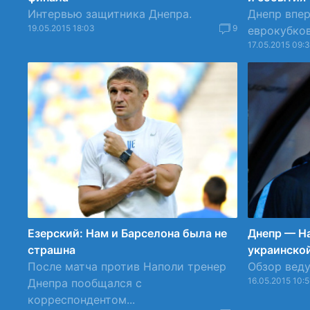
Интервью защитника Днепра.
Днепр впе
19.05.2015 18:03
9
еврокубко
17.05.2015 09:
Езерский: Нам и Барселона была не
Днепр — На
страшна
украинско
После матча против Наполи тренер
Обзор веду
16.05.2015 10:5
Днепра пообщался с
корреспондентом...