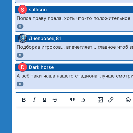
S
saltison
Попса траву поела, хоть что-то положительное
0
Днепровец 81
Подборка игроков… впечетляет… главное чтоб 
0
D
Dark horse
А всё таки чаша нашего стадиона, лучше смотрит
0