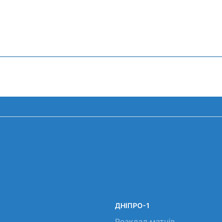
ДНІПРО-1
Розклад матчів