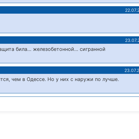
22.07.
23.07.
защита била… железобетонной… сигранной
23.07.
ся, чем в Одессе. Но у них с наружи по лучше.