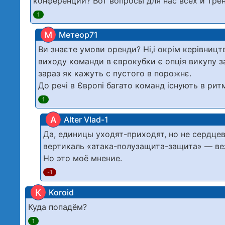
конференции? Вот вопросы для нас всех и тре
1
М
Метеор71
Ви знаєте умови оренди? Ні,і окрім керівництв
виходу команди в єврокубки є опція викупу за
зараз як кажуть с пустого в порожнє.
До речі в Європі багато команд існують в рит
1
A
Alter Vlad-1
Да, единицы уходят-приходят, но не сердце
вертикаль «атака-полузащита-защита» — вез
Но это моё мнение.
-1
K
Koroid
Куда попадём?
1