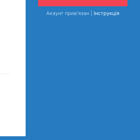
Акаунт прив'язан |
Інструкція