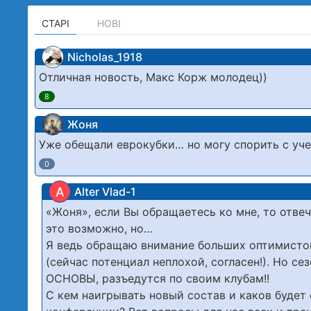
СТАРІ
НОВІ
Nicholas_1918
Отличная новость, Макс Корж молодец))
8
Жоня
Уже обещали еврокубки… но могу спорить с учен
0
A
Alter Vlad-1
«Жоня», если Вы обращаетесь ко мне, то отвеч
это возможно, но…
Я ведь обращаю внимание больших оптимистов
(сейчас потенциал неплохой, согласен!). Но се
ОСНОВЫ, разъедутся по своим клубам!!
С кем наигрывать новый состав и каков будет