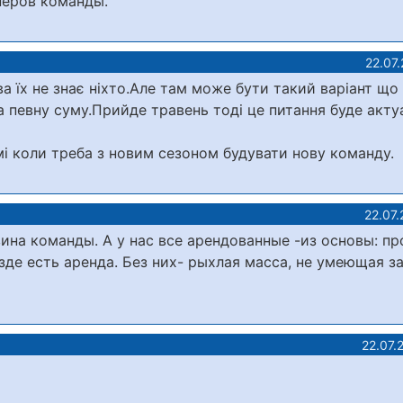
неров команды.
22.07.
а їх не знає ніхто.Але там може бути такий варіант що 
 певну суму.Прийде травень тоді це питання буде актуа
мі коли треба з новим сезоном будувати нову команду.
22.07.
вина команды. А у нас все арендованные -из основы: п
де есть аренда. Без них- рыхлая масса, не умеющая за
22.07.