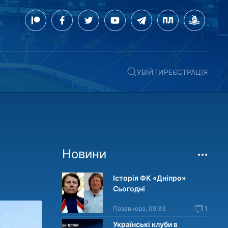
УВІЙТИ
РЕЄСТРАЦІЯ
Новини
Історія ФК «Дніпро»
Сьогодні
Позавчора, 09:33
1
Українські клуби в