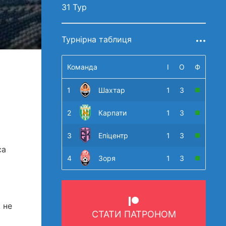
31 Тур
Турнірна таблиця
Команда
І
О
Ф
1
Шахтар
1
3
2
Карпати
1
3
3
Епіцентр
1
3
са
4
Зоря
1
3
 не
СТАТИ ПАТРОНОМ