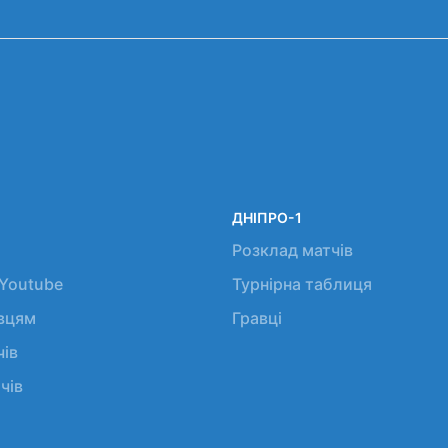
ДНІПРО-1
Розклад матчів
 Youtube
Турнірна таблиця
авцям
Гравці
чів
чів