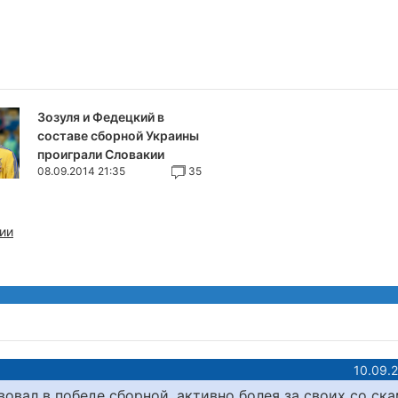
Зозуля и Федецкий в
составе сборной Украины
проиграли Словакии
08.09.2014 21:35
35
ии
10.09.
вал в победе сборной, активно болея за своих со ск