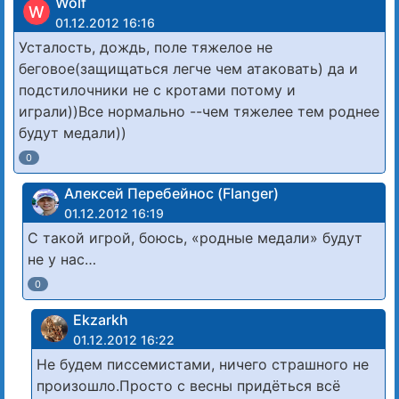
Wolf
W
01.12.2012 16:16
Усталость, дождь, поле тяжелое не
беговое(защищаться легче чем атаковать) да и
подстилочники не с кротами потому и
играли))Все нормально --чем тяжелее тем роднее
будут медали))
0
Алексей Перебейнос (Flanger)
01.12.2012 16:19
С такой игрой, боюсь, «родные медали» будут
не у нас…
0
Ekzarkh
01.12.2012 16:22
Не будем писсемистами, ничего страшного не
произошло.Просто с весны придёться всё