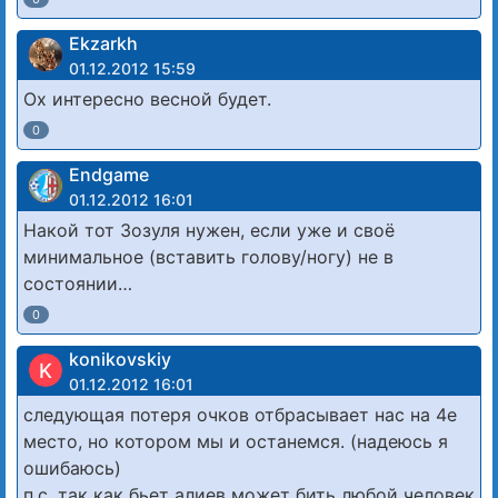
Ekzarkh
01.12.2012 15:59
Ох интересно весной будет.
0
Endgame
01.12.2012 16:01
Накой тот Зозуля нужен, если уже и своё
минимальное (вставить голову/ногу) не в
состоянии…
0
konikovskiy
K
01.12.2012 16:01
следующая потеря очков отбрасывает нас на 4е
место, но котором мы и останемся. (надеюсь я
ошибаюсь)
п.с. так как бьет алиев может бить любой человек