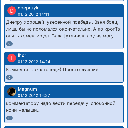
dnepruyk
D
01.12.2012 14:11
Днепру хорошей, уверенной повбеды. Ваня боец,
лишь бы не поломался окончательно! А по кротТв
опять коментирует Салафутдинов, ару не могу.
0
Ihor
I
01.12.2012 14:24
Комментатор-логопед:-) Просто лучший!
0
Magnum
01.12.2012 14:37
комментатору надо вести передачу: спокойной
ночи малыши…
0