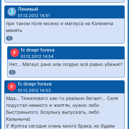
Ленивый
01.12.2012 14:51
при таком поле можно и матеуса на Калинича
менять
0
fc dnepr foreva
F
01.12.2012 14:54
Нет… Матеус рано или поздно всё равно убежит!
0
fc dnepr foreva
F
01.12.2012 14:53
Мда… Тяжеловато как-то реально бегают… Селя
подустал немного и желтяк, нужно либо
быстренького Зозульку выпускать, либо
Калыныча)
У Жултка сегодня очень много брака, но будем