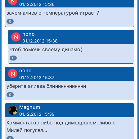
K
01.12.2012 15:36
зачем алиев с температурой играет?
0
nono
N
01.12.2012 15:38
чтоб помочь своему динамо(
0
nono
N
01.12.2012 15:37
уберите алиева блиннннннннннн
0
Magnum
01.12.2012 15:39
Комментатор либо под димедролом, либо с
Милей погулял…
0