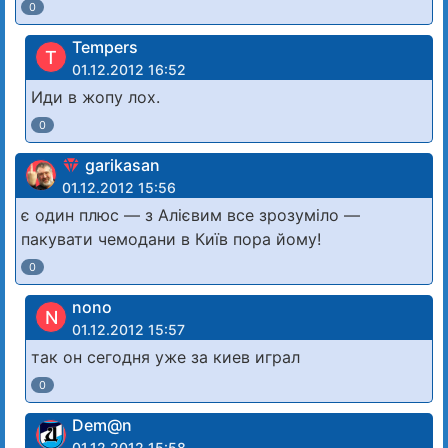
0
Tempers
T
01.12.2012 16:52
Иди в жопу лох.
0
garikasan
01.12.2012 15:56
є один плюс — з Алієвим все зрозуміло —
пакувати чемодани в Київ пора йому!
0
nono
N
01.12.2012 15:57
так он сегодня уже за киев играл
0
Dem@n
01.12.2012 15:58