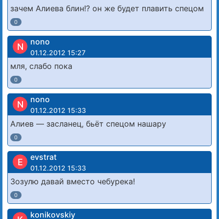
зачем Алиева блин!? он же будет плавить спецом
0
nono
N
01.12.2012 15:27
мля, слабо пока
0
nono
N
01.12.2012 15:33
Алиев — засланец, бьёт спецом нашару
0
evstrat
E
01.12.2012 15:33
Зозулю давай вместо чебурека!
0
konikovskiy