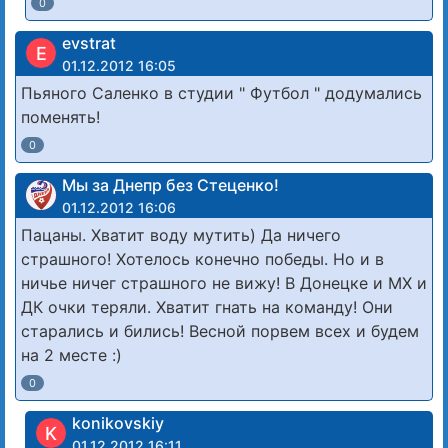
0
evstrat
E
01.12.2012 16:05
Пьяного Саленко в студии " Футбол " додумались
поменять!
0
Мы за Днепр без Стеценко!
01.12.2012 16:06
Пацаны. Хватит воду мутить) Да ничего
страшного! Хотелось конечно победы. Но и в
ничье ничег страшного не вижу! В Донецке и МХ и
ДК очки теряли. Хватит гнать на команду! Они
старались и бились! Весной порвем всех и будем
на 2 месте :)
0
konikovskiy
K
01.12.2012 16:11