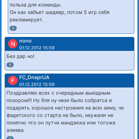
польза для команды.
Он как забъет шедевр, потом 5 игр себя
рекламирует.
0
nono
N
01.12.2012 15:59
Без дар но!
0
FC_DneprUA
F
01.12.2012 15:59
Поздравляю всех с очередным выездным
позором!!! Ну бля ну незя было собратса и
подарить хорошое настроения на всю зиму, че
федетского со старта не было, неужели не
понятно что он лутче мандзюка или тогоже
алиева
0