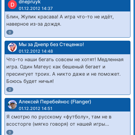
dnepruyk
D
01.12.2012 14:37
Блин, Жулик красава! А игра что-то не идёт,
наверное из-за дождя.
0
Мы за Днепр без Стеценко!
01.12.2012 14:48
Что-то наши бегать совсем не хотят! Медленная
игра. Один Матеус как бешеный бегает и
пресингует троих. А никто даже и не поможет.
Боюсь будет ничья!
0
Алексей Перебейнос (Flanger)
01.12.2012 14:51
Я смотрю по русскому «футболу», там не в
всосторге (мягко говоря) от нашей игры…
0