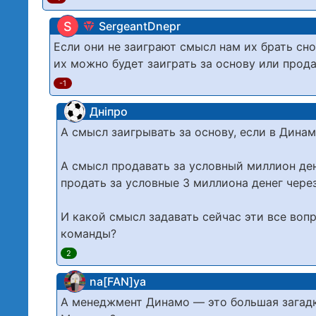
S
SergeantDnepr
Если они не заиграют смысл нам их брать сно
их можно будет заиграть за основу или прод
-1
Дніпро
А смысл заигрывать за основу, если в Дина
А смысл продавать за условный миллион ден
продать за условные 3 миллиона денег чере
И какой смысл задавать сейчас эти все вопр
команды?
2
na[FAN]ya
А менеджмент Динамо — это большая загадк