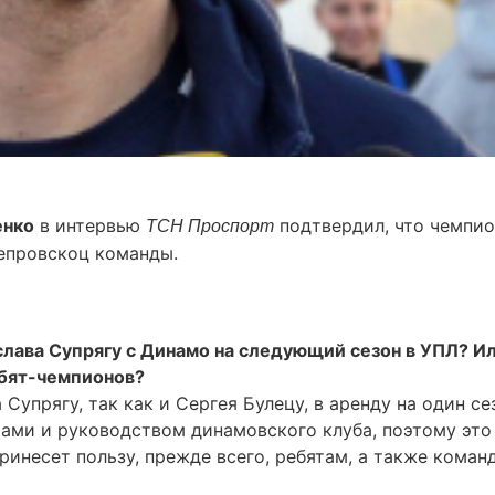
енко
в интервью
подтвердил, что чемпи
ТСН Проспорт
епровскоц команды.
слава Супрягу с Динамо на следующий сезон в УПЛ? И
ебят-чемпионов?
Супрягу, так как и Сергея Булецу, в аренду на один се
ами и руководством динамовского клуба, поэтому это
инесет пользу, прежде всего, ребятам, а также коман