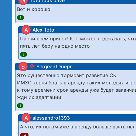
N
notorious dave
Вот и хорошо!
3
A
Alex-foto
Парни всем привет! Кто может подсказать, что
пять лет беру на одно место
3
S
SergeantDnepr
Это существенно тормозит развитие СК.
ИМХО херня брать в аренду таких молодых игрок
к тому времени срок аренды уже будет заканчив
жди их адаптации.
1
A
alessandro1393
А что, их потом уже в аренду больше взять нел
-4