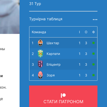
31 Тур
Турнірна таблиця
Команда
І
О
Ф
1
Шахтар
1
3
оны
2
Карпати
1
3
3
Епіцентр
1
3
4
Зоря
1
3
ли
зон.
де
СТАТИ ПАТРОНОМ