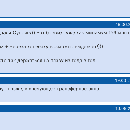
19.06.
одали Супрягу)) Вот бюджет уже как минимум 156 млн г
м + Берёза копеечку возможно выделяет!)))
то так держаться на плаву из года в год.
19.06.
дут позже, в следующее трансферное окно.
19.06.