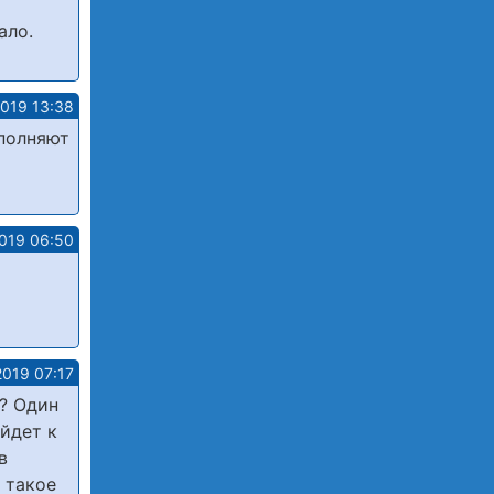
ало.
2019 13:38
ополняют
2019 06:50
2019 07:17
ь? Один
йдет к
в
 такое