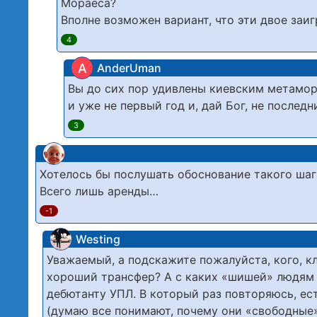
Мораеса?
Вполне возможен вариант, что эти двое заиг
4
A
AnderUman
Вы до сих пор удивлены киевским метамор
и уже не первый год и, дай Бог, не последн
3
Хотелось бы послушать обоснование такого ша
Всего лишь аренды…
-1
Westing
Уважаемый, а подскажите пожалуйста, кого, к
хороший трансфер? А с каких «шишей» людям з
дебютанту УПЛ. В который раз повторяюсь, ес
(думаю все понимают, почему они «свободные»)