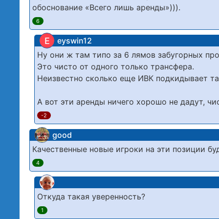
обоснование «Всего лишь аренды»))).
6
E
eyswin12
Ну они ж там типо за 6 лямов забугорных пр
Это чисто от одного только трансфера.
Неизвестно сколько еще ИВК подкидывает та
А вот эти аренды ничего хорошо не дадут, чис
-2
good
Качественные новые игроки на эти позиции бу
4
Откуда такая уверенность?
1