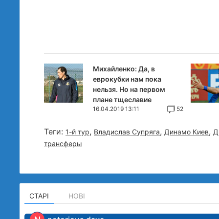
Михайленко: Да, в
еврокубки нам пока
нельзя. Но на первом
плане тщеславие
16.04.2019 13:11
52
Теги:
,
,
,
1-й тур
Владислав Супряга
Динамо Киев
Д
трансферы
СТАРІ
НОВІ