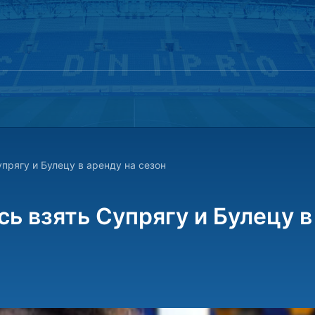
прягу и Булецу в аренду на сезон
ь взять Супрягу и Булецу в