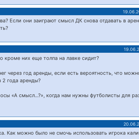
19.06.
ва? Если они заиграют смысл ДК снова отдавать в арен
ать?
19.06.
мо кроме них еще толпа на лавке сидит?
ег через год аренды, если есть вероятность, что можн
з 2 года аренды?
осы «А смысл...?», когда нам нужны футболисты для ра
20.06.
а. Как можно было не смочь использовать игрока кал