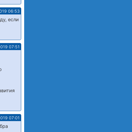
2019 06:53
ду, если
2019 07:51
о
звития
2019 07:01
ибра