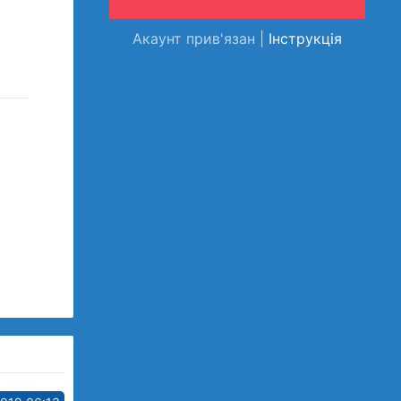
Акаунт прив'язан |
Інструкція