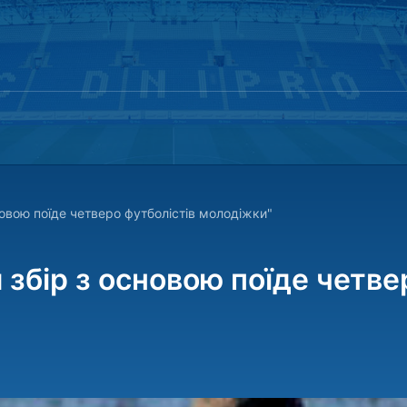
овою поїде четверо футболістів молодіжки"
 збір з основою поїде четве