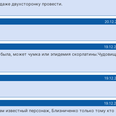
 даже двухсторонку провести.
20.12.
19.12.
да была, может чумка или эпидемия скорлатины.Чудови
19.12.
19.12.
ам известный персонаж, Близниченко только тому кто