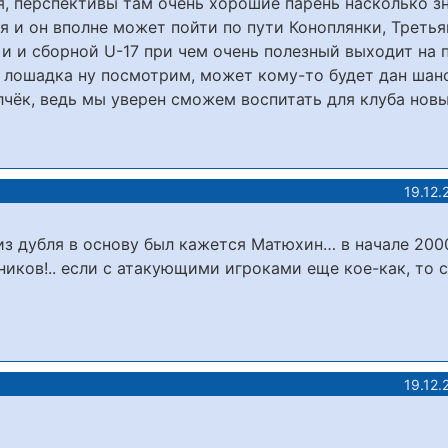
я, перспективы там очень хорошие парень насколько з
я и он вполне может пойти по пути Коноплянки, Треть
 и и сборной U-17 при чем очень полезный выходит на 
я лошадка ну посмотрим, может кому-то будет дан шан
чёк, ведь мы уверен сможем воспитать для клуба новы
19.12.
из дубля в основу был кажется Матюхин… в начале 2000
ников!.. если с атакующими игроками еще кое-как, то с
19.12.