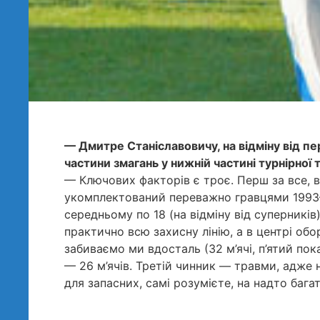
— Дмитре Станіславовичу, на відміну від п
частини змагань у нижній частині турнірної 
— Ключових факторів є троє. Перш за все, 
укомплектований переважно гравцями 1993–
середньому по 18 (на відміну від суперникі
практично всю захисну лінію, а в центрі обо
забиваємо ми вдосталь (32 м’ячі, п’ятий пок
— 26 м’ячів. Третій чинник — травми, адже 
для запасних, самі розумієте, на надто багат