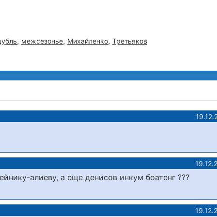
,
,
,
дубль
межсезонье
Михайленко
Третьяков
19.12.
19.12.
ейнику-алиеву, а еще денисов инкум боатенг ???
19.12.