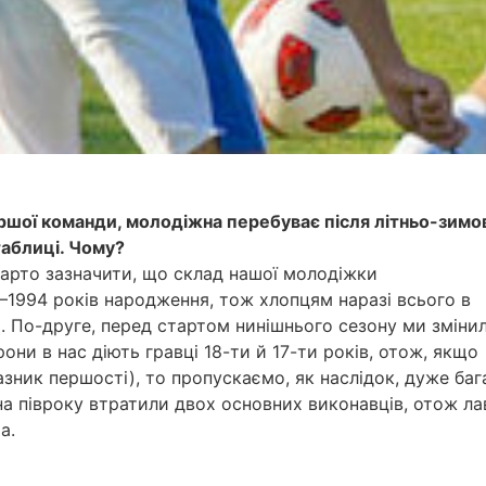
ершої команди, молодіжна перебуває після літньо-зимо
таблиці. Чому?
варто зазначити, що склад нашої молодіжки
1994 років народження, тож хлопцям наразі всього в
в). По-друге, перед стартом нинішнього сезону ми зміни
рони в нас діють гравці 18-ти й 17-ти років, отож, якщо
азник першості), то пропускаємо, як наслідок, дуже баг
на півроку втратили двох основних виконавців, отож ла
а.