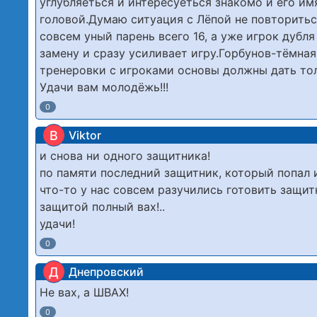
углубляеться и интересуеться знакомо и его им
головой.Думаю ситуация с Лёпой не повторитьс
совсем уный парень всего 16, а уже игрок дубля
замену и сразу усиливает игру.Горбунов-тёмна
тренеровки с игроками основы должны дать тол
Удачи вам молодёжь!!!
0
В
Viktor
и снова ни одного защитника!
по памяти последний защитник, который попал 
что-то у нас совсем разучились готовить защит
защитой полный вах!..
удачи!
0
Д
Днепровский
Не вах, а ШВАХ!
0