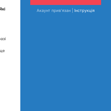
Які
Акаунт прив'язан |
Інструкція
азі
 ще