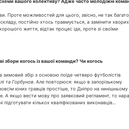
ї схеми вашого колективу? Адже часто молодіжні кома
и. Проте можливостей для цього, звісно, не так багато
 складу, постійно хтось травмується, а замінити хворих
 хорошого життя, відтак процес іде, проте зі своїми
і збори когось із вашої команди? Чи когось
а зимовий збір з основою поїде четверо футболістів
лі та Горбунов
. Але повторюся: якщо в запорізькому
зовсім юних гравців простіше, то Дніпро на нинішньому
е. А якщо вести мову про заявковий регламент, то нара
і підготувати кількох кваліфікованих виконавців…