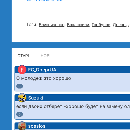
Теги:
,
,
,
,
Близниченко
Бохашвили
Горбунов
Днепр
СТАРІ
НОВІ
F
FC_DneprUA
О молодеж это хорошо
0
Suzuki
если двоих отберет -хорошо будет на замену ол
0
sossios