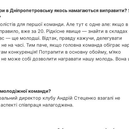
ри в Дніпропетровську якось намагаються виправити? 
?
лістів для першої команди. Але тут є одне але: якщо в
к правило, вже за 20. Рідкісне явище — знайти в складах
ас — ще молодші. Відтак, правду кажучи, делегувати
не на часі. Тим паче, якщо головна команда обіграє нар
там конкуренція! Потрапити в основну обойму, м’яко
і не може собі дозволити награвати нашу молодь. Вона
х молодіжної команди?
еральний директор клубу Андрій Стеценко взагалі не
аспекті співпраця налагоджена.