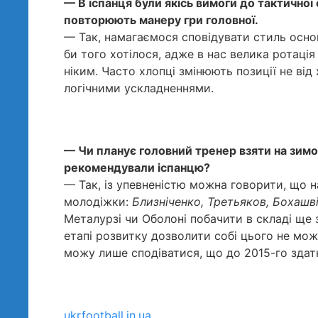
— В іспанця були якісь вимоги до тактично
повторюють манеру гри головної.
— Так, намагаємося сповідувати стиль основ
би того хотілося, адже в нас велика ротація
ніким. Часто хлопці змінюють позиції не від
логічними ускладненнями.
— Чи планує головний тренер взяти на зимов
рекомендували іспанцю?
— Так, із упевненістю можна говорити, що н
молодіжки:
Близніченко, Третьяков, Бохашві
Металурзі чи Оболоні побачити в складі ще 
етапі розвитку дозволити собі цього не мож
можу лише сподіватися, що до 2015-го здатн
ukrfootball.in.ua