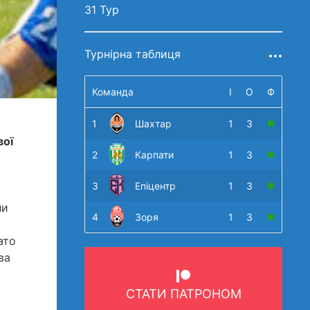
31 Тур
Турнірна таблиця
Команда
І
О
Ф
1
Шахтар
1
3
вої
2
Карпати
1
3
3
Епіцентр
1
3
ли
4
Зоря
1
3
ато
ва
СТАТИ ПАТРОНОМ