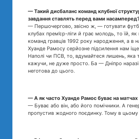
— Такий дисбаланс команд клубної структу
завдання ставлять перед вами насамперед
— Першочергово, звісно ж, — готувати футбо
клубах прем’єр-ліги й грає молодь, то їй, я
команд гравців 1992 року народження, а в н
Хуанде Рамосу серйозне підсилення нам іще 
Наполі чи ПСВ, то, вдумайтеся лишень, яка 
кажучи, не дуже просто. Ба — Дніпро нараз
неготова до цього.
— А як часто Хуанде Рамос буває на матча
— Буває або він, або його помічники. А ген
пропустив жодного поєдинку. Тому в цьому 