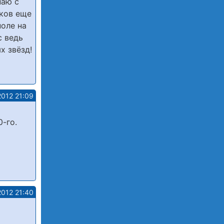
наю с
яков еще
поле на
с ведь
х звёзд!
2012 21:09
-го.
2012 21:40