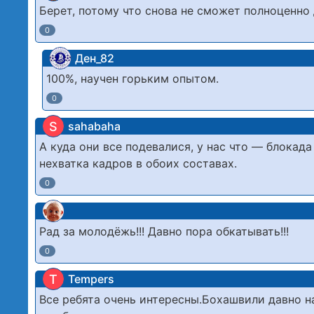
Берет, потому что снова не сможет полноценно
0
Ден_82
100%, научен горьким опытом.
0
S
sahabaha
А куда они все подевалися, у нас что — блока
нехватка кадров в обоих составах.
0
Рад за молодёжь!!! Давно пора обкатывать!!!
0
T
Tempers
Все ребята очень интересны.Бохашвили давно н