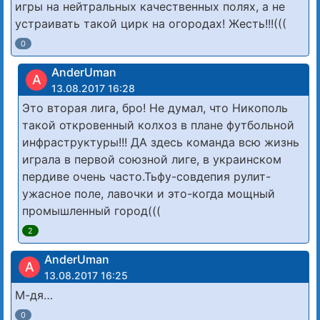
игры на нейтральных качественных полях, а не
устраивать такой цирк на огородах! Жесть!!!(((
0
AnderUman
A
13.08.2017 16:28
Это вторая лига, бро! Не думал, что Никополь
такой откровенный колхоз в плане футбольной
инфраструктуры!!! ДА здесь команда всю жизнь
играла в первой союзной лиге, в украинском
пердиве очень часто.Тьфу-совдепия рулит-
ужасное поле, лавочки и это-когда мощный
промышленный город(((
2
AnderUman
A
13.08.2017 16:25
М-дя…
0