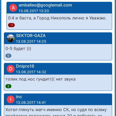
amballeo@googlemail.com
A
13.08.2017 13:20
0:4 и баста, а Город Никополь лично я Уважаю.
-1
SEKTOR-GAZA
13.08.2017 14:25
0-5 будет )))
0
Dnipro16
D
13.08.2017 14:32
толик под нос гундит((( нет звука
2
inc
I
13.08.2017 14:41
Хотел глянуть матч именно СК, но судя по всему
прийдется подождать минут 20 и поболеть за