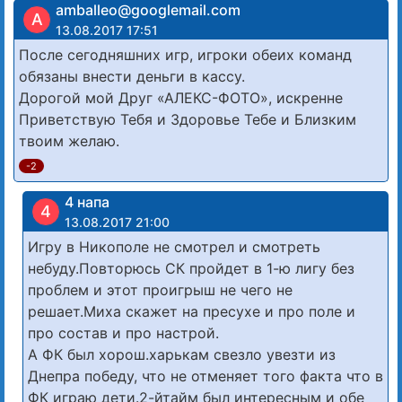
amballeo@googlemail.com
A
13.08.2017 17:51
После сегодняшних игр, игроки обеих команд
обязаны внести деньги в кассу.
Дорогой мой Друг «АЛЕКС-ФОТО», искренне
Приветствую Тебя и Здоровье Тебе и Близким
твоим желаю.
-2
4 напа
4
13.08.2017 21:00
Игру в Никополе не смотрел и смотреть
небуду.Повторюсь СК пройдет в 1-ю лигу без
проблем и этот проигрыш не чего не
решает.Миха скажет на пресухе и про поле и
про состав и про настрой.
А ФК был хорош.харькам свезло увезти из
Днепра победу, что не отменяет того факта что в
ФК играю дети.2-йтайм был интересным и обе