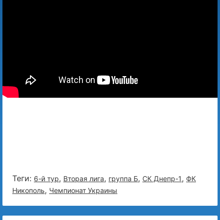
Теги:
,
,
,
,
6-й тур
Вторая лига
группа Б
СК Днепр-1
ФК
,
Никополь
Чемпионат Украины