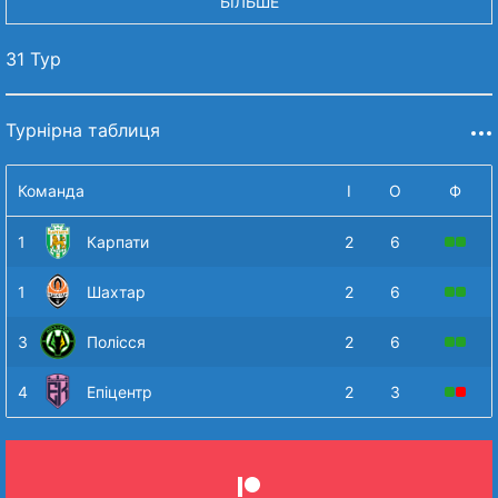
БІЛЬШЕ
31 Тур
Турнірна таблиця
Команда
І
О
Ф
1
Карпати
2
6
1
Шахтар
2
6
3
Полісся
2
6
4
Епіцентр
2
3