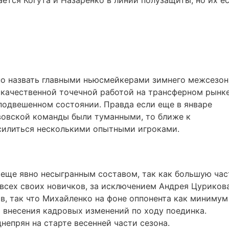
ается Когута и Назаренко в линии полузащиты, но их е
но назвать главными ньюсмейкерами зимнего межсезон
 качественной точечной работой на трансферном рынке
 подвешенном состоянии. Правда если еще в январе
вовской команды были туманными, то ближе к
силиться несколькими опытными игроками.
о еще явно несыгранным составом, так как большую час
 всех своих новичков, за исключением Андрея Цурикова
в, так что Михайленко на фоне оппонента как минимум
 внесения кадровых изменений по ходу поединка.
непрян на старте весенней части сезона.