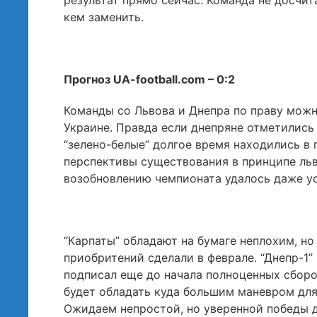
результат прямо сейчас. Команда не досчит
кем заменить.
Прогноз UA-football.com – 0:2
Команды со Львова и Днепра по праву мож
Украине. Правда если днепряне отметились
“зелено-белые” долгое время находились в
перспективы существования в принципе ль
возобновлению чемпионата удалось даже у
“Карпаты” обладают на бумаге неплохим, н
приобритений сделали в феврале. “Днепр-1”
подписал еще до начала полноценных сборо
будет обладать куда большим маневром для
Ожидаем непростой, но уверенной победы д