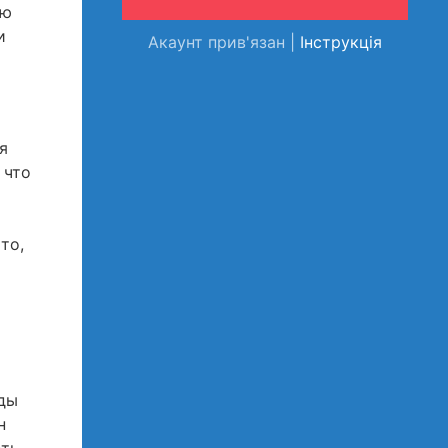
ую
и
Акаунт прив'язан |
Інструкція
я
 что
то,
ды
н