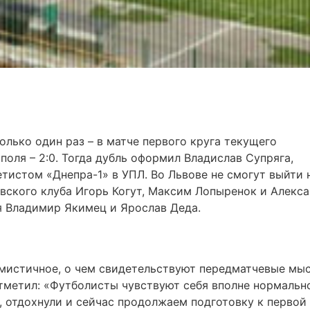
олько один раз – в матче первого круга текущего
поля – 2:0. Тогда дубль оформил Владислав Супряга,
тистом «Днепра-1» в УПЛ. Во Львове не смогут выйти 
вского клуба Игорь Когут, Максим Лопыренок и Алекс
ся Владимир Якимец и Ярослав Деда.
имистичное, о чем свидетельствуют передматчевые мы
тметил: «Футболисты чувствуют себя вполне нормальн
, отдохнули и сейчас продолжаем подготовку к первой