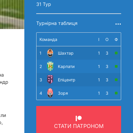
31 Тур
Турнірна таблиця
Команда
І
О
Ф
1
Шахтар
1
3
2
Карпати
1
3
на
3
Епіцентр
1
3
андр
4
Зоря
1
3
сли
о,
СТАТИ ПАТРОНОМ