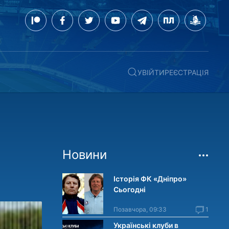
УВІЙТИ
РЕЄСТРАЦІЯ
Новини
Історія ФК «Дніпро»
Сьогодні
Позавчора, 09:33
1
Українські клуби в