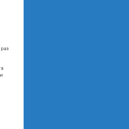
 раз
та
 и