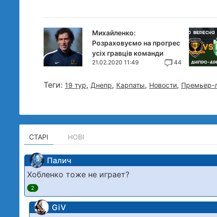
Михайленко:
Розраховуємо на прогрес
усіх гравців команди
21.02.2020 11:49
44
Теги:
,
,
,
,
19 тур
Днепр
Карпаты
Новости
Премьер-
СТАРІ
НОВІ
Палич
Хобленко тоже не играет?
2
GiV