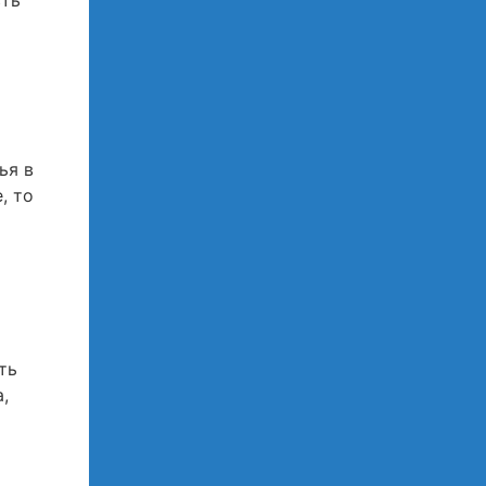
сть
ья в
, то
ть
,