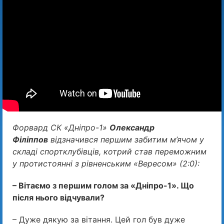
Форвард СК «Дніпро-1»
Олександр
Філіппов
відзначився першим забитим м’ячом у
складі спортклубівців, котрий став переможним
у протистоянні з рівненським «Вересом» (2:0):
– Вітаємо з першим голом за «Дніпро-1». Що
після нього відчували?
– Дуже дякую за вітання. Цей гол був дуже