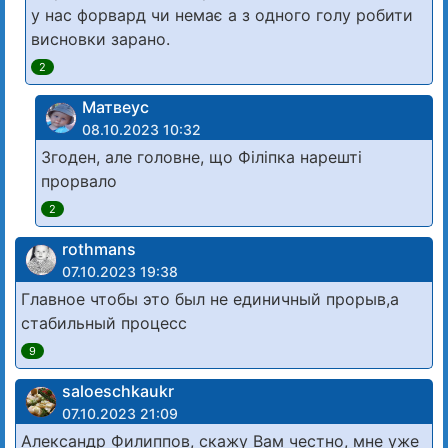
у нас форвард чи немає а з одного голу робити
висновки зарано.
2
Матвеус
08.10.2023 10:32
Згоден, але головне, що Філіпка нарешті
прорвало
2
rothmans
07.10.2023 19:38
Главное чтобы это был не единичный прорыв,а
стабильный процесс
9
saloeschkaukr
07.10.2023 21:09
Александр Филиппов, скажу Вам честно, мне уже