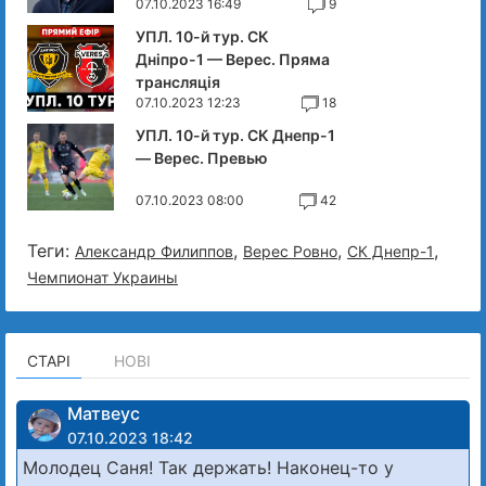
07.10.2023 16:49
9
УПЛ. 10-й тур. СК
Дніпро-1 — Верес. Пряма
трансляція
07.10.2023 12:23
18
УПЛ. 10-й тур. СК Днепр-1
— Верес. Превью
07.10.2023 08:00
42
Теги:
,
,
,
Александр Филиппов
Верес Ровно
СК Днепр-1
Чемпионат Украины
СТАРІ
НОВІ
Матвеус
07.10.2023 18:42
Молодец Саня! Так держать! Наконец-то у