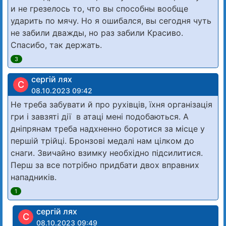
и не грезелось то, что вы способны вообще
ударить по мячу. Но я ошибался, вы сегодня чуть
не забили дважды, но раз забили Красиво.
Спасибо, так держать.
3
сергій лях
С
08.10.2023 09:42
Не треба забувати й про рухівців, їхня організація
гри і завзяті дії в атаці мені подобаються. А
дніпрянам треба надхненно боротися за місце у
першій трійці. Бронзові медалі нам цілком до
снаги. Звичайно взимку необхідно підсилитися.
Перш за все потрібно придбати двох вправних
нападників.
1
сергій лях
С
08.10.2023 09:49