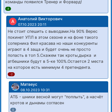
команды появился Тренер и Форвард!
4
Анатолий Викторович
А
07.10.2023 20:11
Не стоит спешить с выводами.На 90% Верес
покинет УПЛ в этом сезоне и на фоне такого
соперника Фил красава но наши конкуренты
играют в 4 заща и будет очень не просто
попасть в топ 5.Скажем так кроты,дырка и
атбешники будут в 5-ке 100%.Остается 2 места
на которое есть минимум 4 претендента.
-2
Матвеус
08.10.2023 10:31
АТБ - шники весной могут "поплыть", а насчёт
кротов и дынамы согласен
0