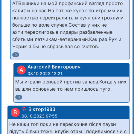
АТБешники на мой профанский взгляд просто
калифы на час.На тот же кусок по игре мы их
полностью переиграли,та и куян они грохнули
больше по воле случая.Состав у них не
ахти:перволиговые лидеры разбавленные
сбитыми летчикам-ветеранами.Как раз Рух и
Черик я бы не сбрасывал со счетов.
0
Анатолий Викторович
А
08.10.2023 12:21
Мы играли основой против запаса.Когда у них
вышли основные то нам пришлось туго.
0
Віктор1983
В
08.10.2023 07:55
Не кажи гоп поки не перескочив після паузи
підуть більш тяжчі клуби отам і подивимося чи є