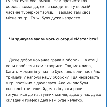
і у всіх були свої амбіції. Нам протистояла
хороша команда, яка знаходиться у верхній
частині турнірної таблиці, і займає там своє
місце по грі. То ж, було дуже непросто.
– Чи здивував вас чимось сьогодні «Металіст»?
– Дуже добре команда грала в обороні, і в атаці
вони проблеми нам створили. Так, можливо,
багато моментів у них не було, але вони постійно
тримали у напрузі нашу оборону. І ця нервовість
у грі постійно відчувалася. Але ми здобули
сьогодні три очки, йдемо лікувати рани і
готуватися до наступних матчів, адже у нас дуже
складний графік і далі нам буде нелегко.