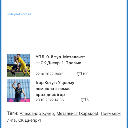
scdnipro1.com.ua
УПЛ. 9-й тур. Металлист
— СК Днепр-1. Превью
22.10.2022 19:02
190
Ігор Когут: У цьому
чемпіонаті немає
прохідних ігор
23.10.2022 14:36
5
Теги:
,
,
Александр Кучер
Металлист (Харьков)
Премьер-
,
лига
СК Днепр-1