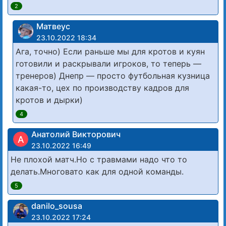
2
Матвеус
23.10.2022 18:34
Ага, точно) Если раньше мы для кротов и куян
готовили и раскрывали игроков, то теперь —
тренеров) Днепр — просто футбольная кузница
какая-то, цех по производству кадров для
кротов и дырки)
4
Анатолий Викторович
А
23.10.2022 16:49
Не плохой матч.Но с травмами надо что то
делать.Многовато как для одной команды.
5
danilo_sousa
23.10.2022 17:24