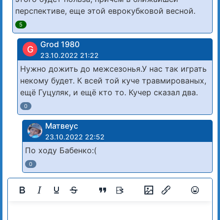
перспективе, еще этой еврокубковой весной.
5
Grod 1980
G
23.10.2022 21:22
Нужно дожить до межсезонья.У нас так играть
некому будет. К всей той куче травмированых,
ещё Гуцуляк, и ещё кто то. Кучер сказал два.
0
Матвеус
23.10.2022 22:52
По ходу Бабенко:(
0