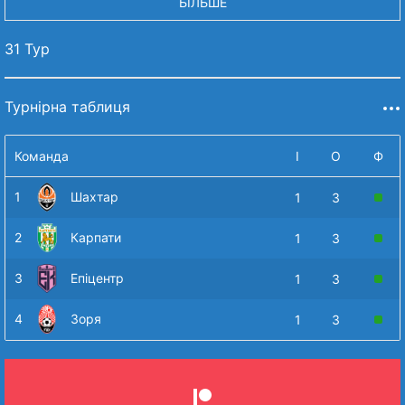
БІЛЬШЕ
31 Тур
Турнірна таблиця
Команда
І
О
Ф
1
Шахтар
1
3
2
Карпати
1
3
3
Епіцентр
1
3
4
Зоря
1
3