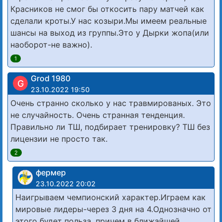
Красников не смог бы откосить пару матчей как
сделали кроты.У нас козыри.Мы имеем реальные
шансы на выход из группы.Это у Дырки жопа(или
наоборот-не важно).
1
Grod 1980
G
23.10.2022 19:50
Очень странно сколько у нас травмированых. Это
не случайность. Очень странная тенденция.
Правильно ли ТШ, подбирает тренировку? ТШ без
лицензии не просто так.
2
фермер
23.10.2022 20:02
Наигрываем чемпионский характер.Играем как
мировые лидеры-через 3 дня на 4.Однозначно от
этого будет польза, причем в ближайшей