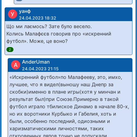
уанф
У
24.04.2023 18:32
Що ми лаємось? Зате було весело.
Колись Малафєєв говорив про «искренний
футбол». Може, це воно?
2
AnderUman
A
24.04.2023 21:15
«Искренний футбол»по Малафееву, это, имхо,
лучшее, что я видел(выношу наш Днепр за
скобки)именно в плане игры(хотя у минчан и
результат был)при Союзе.Примерно в такой
футбол играло тбилиское Динамо в начале 80-х,
но их воротники Курбыко и Габелия, хоть и
были, особенно последний, одиозными и
харизматическими личностями, таких
откровенных ляпов точно не допускали.