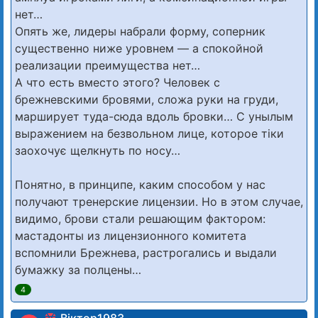
нет…
Опять же, лидеры набрали форму, соперник
существенно ниже уровнем — а спокойной
реализации преимущества нет…
А что есть вместо этого? Человек с
брежневскими бровями, сложа руки на груди,
марширует туда-сюда вдоль бровки… С унылым
выражением на безвольном лице, которое тіки
заохочує щелкнуть по носу…
Понятно, в принципе, каким способом у нас
получают тренерские лицензии. Но в этом случае,
видимо, брови стали решающим фактором:
мастадонты из лицензионного комитета
вспомнили Брежнева, растрогались и выдали
бумажку за полцены…
4
Віктор1983