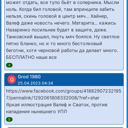
может отдать, все тупо бьёт в соперника. Мысли
ноль. Когда бил головой, там впринципе забить
нельзя, скинь головой в центр мяч… Хайнер,
Валеф даже новость нечего. Матарита… кажись
Назаренко посильнее будет в защите, даже.
Танковский вышел, пнуть мяч боялся. Ну светлое
пятно Бланко, но и то много бестолковый
беготни, хотя черновой работы да делает много.
БЕСПЛАТНО наше все
4
Grod 1980
G
25.04.2023 04:34
https://www.facebook.com/groups/41882907232195
7/permalink/1292061808332008/?ref=shar
Яркая иллюстрация Валеф и Сваток, против
нападения нынешнего УПЛ
5