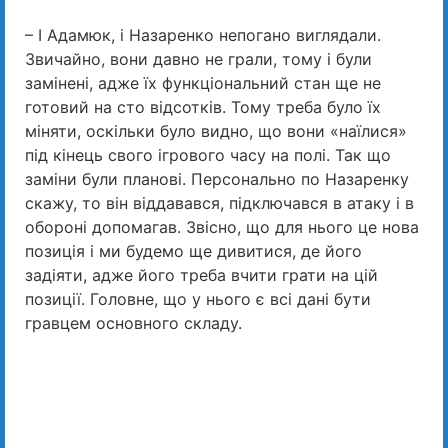
– І Адамюк, і Назаренко непогано виглядали.
Звичайно, вони давно не грали, тому і були
замінені, адже їх функціональний стан ще не
готовий на сто відсотків. Тому треба було їх
міняти, оскільки було видно, що вони «наїлися»
під кінець свого ігрового часу на полі. Так що
заміни були планові. Персонально по Назаренку
скажу, то він віддавався, підключався в атаку і в
обороні допомагав. Звісно, що для нього це нова
позиція і ми будемо ще дивитися, де його
задіяти, адже його треба вчити грати на цій
позиції. Головне, що у нього є всі дані бути
гравцем основного складу.