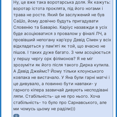
Ну, це вже така воротарська доля. Як кажуть:
воротар істота проклята, під його ногами і
трава не росте. Який би заслужений не був
СаШо, йому довічно будуть пригадувати
Словенію та Баварію. Каріус назавжди в усіх
буде асоціюватися з провалом у фіналі ЛЧ, а
провівший непогану кар'єру Девід Сімен у всіх
відкладеться у пам'яті як той, що вчасно не
пішов. І таких дуже багато. З чим асоціюється
у першу чергу орк філімонов? Я не міг
зрозуміти як його після такого Дирка купила.
А Девід Джеймс? Йому тільки клоунського
ковпака не вистачало. У Яна були гарні матчі і
це дивувало, а повинно бути навпаки- у
гарного кіпера зазвичай дивують несподівані
ляпи. Стабільність- це не про нього. Хоча
стабільність- то було про Сарнавського, але
ми чомусь цьому не раділи)))
0