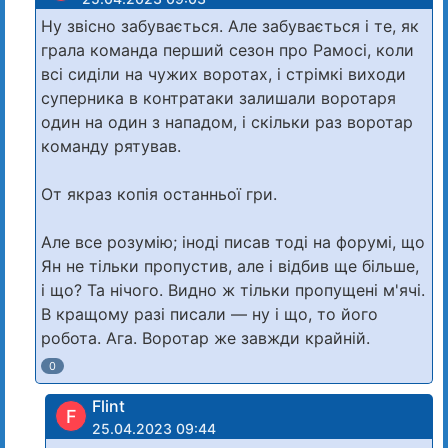
Ну звісно забувається. Але забувається і те, як
грала команда перший сезон про Рамосі, коли
всі сиділи на чужих воротах, і стрімкі виходи
суперника в контратаки залишали воротаря
один на один з нападом, і скільки раз воротар
команду рятував.
От якраз копія останньої гри.
Але все розумію; іноді писав тоді на форумі, що
Ян не тільки пропустив, але і відбив ще більше,
і що? Та нічого. Видно ж тільки пропущені м'ячі.
В кращому разі писали — ну і що, то його
робота. Ага. Воротар же завжди крайній.
0
Flint
F
25.04.2023 09:44