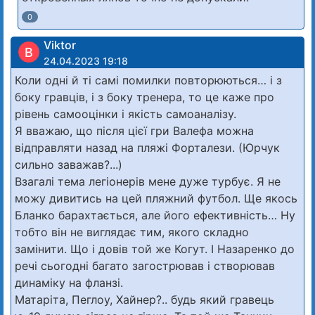
0
Viktor
В
24.04.2023 19:18
Коли одні й ті самі помилки повторюються… і з
боку гравців, і з боку тренера, то це каже про
рівень самооцінки і якість самоаналізу.
Я вважаю, що після цієї гри Валефа можна
відправляти назад на пляжі Форталези. (Юрчук
сильно заважав?...)
Взагалі тема легіонерів мене дуже турбує. Я не
можу дивитись на цей пляжний футбол. Ще якось
Бланко барахтається, але його ефективність… Ну
тобто він не виглядає тим, якого складно
замінити. Що і довів той же Когут. І Назаренко до
речі сьогодні багато загострював і створював
динаміку на фланзі.
Матаріта, Пеглоу, Хайнер?.. будь який гравець