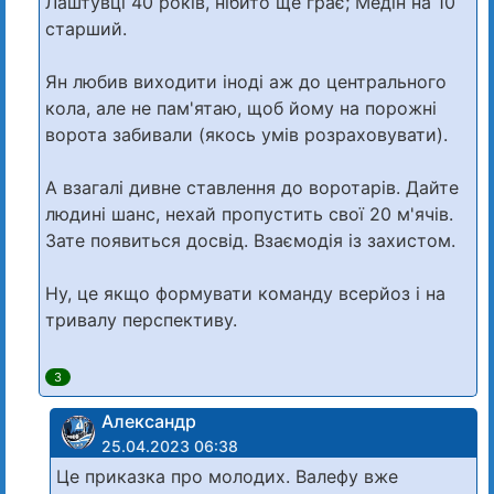
Лаштувці 40 років, нібито ще грає; Медін на 10
старший.
Ян любив виходити іноді аж до центрального
кола, але не пам'ятаю, щоб йому на порожні
ворота забивали (якось умів розраховувати).
А взагалі дивне ставлення до воротарів. Дайте
людині шанс, нехай пропустить свої 20 м'ячів.
Зате появиться досвід. Взаємодія із захистом.
Ну, це якщо формувати команду всерйоз і на
тривалу перспективу.
3
Александр
25.04.2023 06:38
Це приказка про молодих. Валефу вже