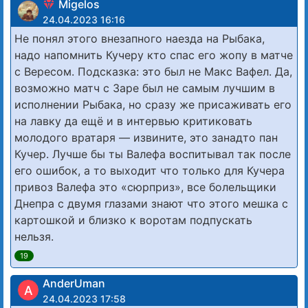
Migelos
24.04.2023 16:16
Не понял этого внезапного наезда на Рыбака,
надо напомнить Кучеру кто спас его жопу в матче
с Вересом. Подсказка: это был не Макс Вафел. Да,
возможно матч с Заре был не самым лучшим в
исполнении Рыбака, но сразу же присаживать его
на лавку да ещё и в интервью критиковать
молодого вратаря — извините, это занадто пан
Кучер. Лучше бы ты Валефа воспитывал так после
его ошибок, а то выходит что только для Кучера
привоз Валефа это «сюрприз», все болельщики
Днепра с двумя глазами знают что этого мешка с
картошкой и близко к воротам подпускать
нельзя.
19
AnderUman
A
24.04.2023 17:58