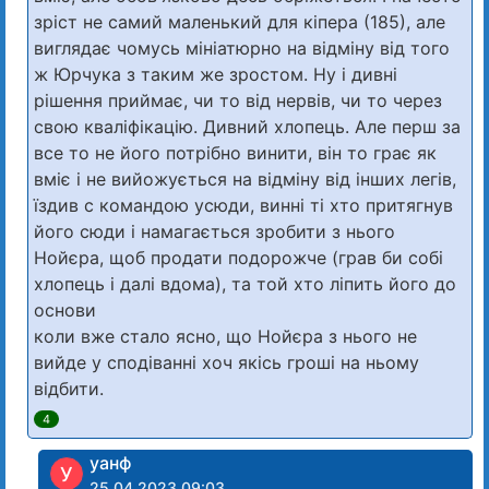
зріст не самий маленький для кіпера (185), але
виглядає чомусь мініатюрно на відміну від того
ж Юрчука з таким же зростом. Ну і дивні
рішення приймає, чи то від нервів, чи то через
свою кваліфікацію. Дивний хлопець. Але перш за
все то не його потрібно винити, він то грає як
вміє і не вийожується на відміну від інших легів,
їздив с командою усюди, винні ті хто притягнув
його сюди і намагається зробити з нього
Нойєра, щоб продати подорожче (грав би собі
хлопець і далі вдома), та той хто ліпить його до
основи
коли вже стало ясно, що Нойєра з нього не
вийде у сподіванні хоч якісь гроші на ньому
відбити.
4
уанф
У
25.04.2023 09:03