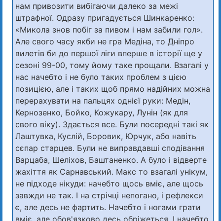
нам привозити вибігаючи далеко за межі
штрафної. Одразу пригадується Шинкаренко:
«Микола знов побіг за пивом і нам забили гол».
Але свого часу якби не гра Медіна, то Дніпро
вилетів би до першої ліги вперше в історії ще у
сезоні 99-00, тому йому таке прощали. Взагалі у
нас начебто і не було таких проблем з цією
позицією, але і таких щоб прямо надійних можна
перерахувати на пальцях однієї руки: Медін,
Кернозенко, Бойко, Кожукару, Лунін (як для
свого віку). Здається все. Були посередні такі як
Лаштувка, Куслій, Боровик, Юрчук, або навіть
сєпар старцев. Були не виправдавші сподівання
Варцаба, Шеліхов, Баштаненко. А було і відверте
жахіття як Сарнавський. Макс то взагалі унікум,
не підходе нікуди: начебто щось вміє, але щось
завжди не так. І на стрічці непогано, і рефлекси
є, але десь не фартить. Начебто і ногами грати
вміє, але обов'язково десь обріжеться. І начебто