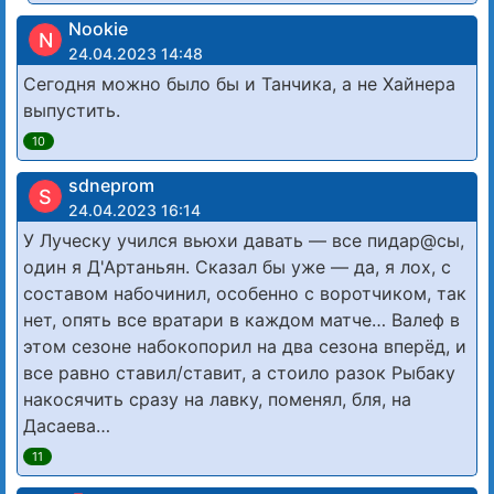
Nookie
N
24.04.2023 14:48
Сегодня можно было бы и Танчика, а не Хайнера
выпустить.
10
sdneprom
S
24.04.2023 16:14
У Луческу учился вьюхи давать — все пидар@сы,
один я Д'Артаньян. Сказал бы уже — да, я лох, с
составом набочинил, особенно с воротчиком, так
нет, опять все вратари в каждом матче… Валеф в
этом сезоне набокопорил на два сезона вперёд, и
все равно ставил/ставит, а стоило разок Рыбаку
накосячить сразу на лавку, поменял, бля, на
Дасаева…
11