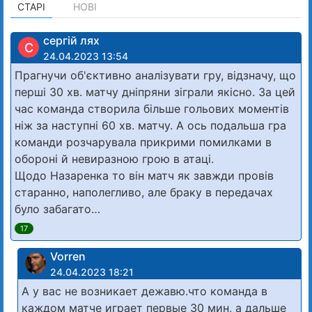
СТАРІ
НОВІ
сергій лях
С
24.04.2023 13:54
Прагнучи об'єктивно аналізувати гру, відзначу, що
перші 30 хв. матчу дніпряни зіграли якісно. За цей
час команда створила більше гольових моментів
ніж за наступні 60 хв. матчу. А ось подальша гра
команди розчарувала прикрими помилками в
обороні й невиразною грою в атаці.
Щодо Назаренка то він матч як завжди провів
старанно, наполегливо, але браку в передачах
було забагато…
17
Vorren
24.04.2023 18:21
А у вас не возникает дежавю.что команда в
каждом матче играет первые 30 мин, а дальше