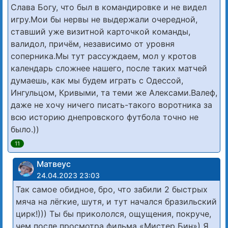
Слава Богу, что был в командировке и не видел
игру.Мои бы нервы не выдержали очередной,
ставший уже визитной карточкой команды,
валидол, причём, независимо от уровня
соперника.Мы тут рассуждаем, мол у кротов
календарь сложнее нашего, после таких матчей
думаешь, как мы будем играть с Одессой,
Ингульцом, Кривыми, та теми же Алексами.Валеф,
даже не хочу ничего писать-такого воротника за
всю историю днепровского футбола точно не
было.))
11
Матвеус
24.04.2023 23:03
Так самое обидное, бро, что забили 2 быстрых
мяча на лёгкие, шутя, и тут начался бразильский
цирк!))) Ты бы прикололся, ощущения, покруче,
чем после просмотра фильма «Мистер Бин») Я