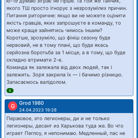
ю-19 думаю зіграє не гірше. Та той же Танчик,
якого ТШ просто ігнорує з незрозумілих причин.
Питання риторичне: якщо ви не можете оцінити
якість гравців, яких запрошуєте в команду, то
може краще зайнятись чимось іншим?
Коротше, зрозуміло, що фініш сезону буде
нервовий, не в тому плані, що буде якась
серйозна боротьба за 1 місце, а в тому, що буде
складно втримати 2-е.
Команда як залежала від двох людей, так і
залежить. Зоря закрила їх — і бачимо різницю.
Запасаємось валідолом.
6
Grod 1980
G
24.04.2023 19:28
Пераювое, это легионеры, ди и не только
легионеры, десант из Харькова туда же. Во что
играет Пеглоу, я непонимаю. Медленный, пас не