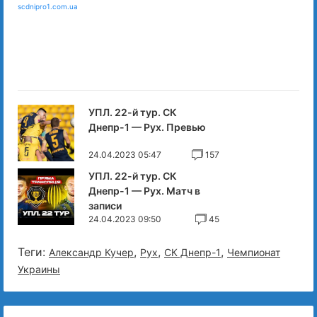
scdnipro1.com.ua
УПЛ. 22-й тур. СК
Днепр-1 — Рух. Превью
24.04.2023 05:47
157
УПЛ. 22-й тур. СК
Днепр-1 — Рух. Матч в
записи
24.04.2023 09:50
45
Теги:
,
,
,
Александр Кучер
Рух
СК Днепр-1
Чемпионат
Украины