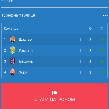
Турнірна таблиця
Команда
І
О
Ф
1
Шахтар
1
3
2
Карпати
1
3
3
Епіцентр
1
3
4
Зоря
1
3
СТАТИ ПАТРОНОМ