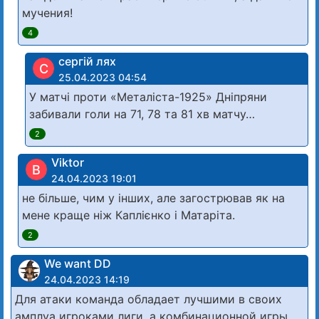
мучения!
4
сергій лях
С
25.04.2023 04:54
У матчі проти «Металіста-1925» Дніпряни
забивали голи на 71, 78 та 81 хв матчу…
2
Viktor
В
24.04.2023 19:01
не більше, чим у інших, але загострював як на
мене краще ніж Каплієнко і Матаріта.
2
We want DD
24.04.2023 14:19
Для атаки команда обладает лучшими в своих
амплуа игроками лиги, а комбинационной игры