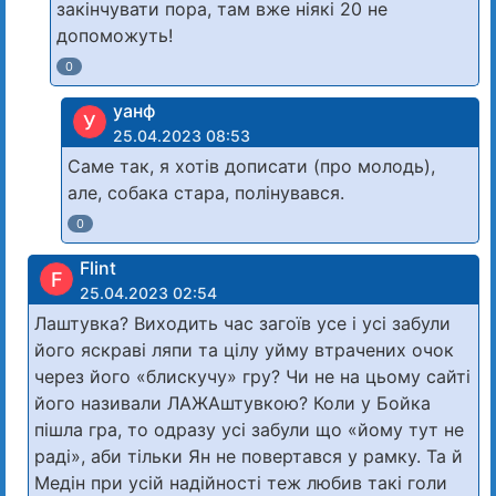
закiнчувати пора, там вже нiякi 20 не
допоможуть!
0
уанф
У
25.04.2023 08:53
Саме так, я хотів дописати (про молодь),
але, собака стара, полінувався.
0
Flint
F
25.04.2023 02:54
Лаштувка? Виходить час загоїв усе і усі забули
його яскраві ляпи та цілу уйму втрачених очок
через його «блискучу» гру? Чи не на цьому сайті
його називали ЛАЖАштувкою? Коли у Бойка
пішла гра, то одразу усі забули що «йому тут не
раді», аби тільки Ян не повертався у рамку. Та й
Медін при усій надійності теж любив такі голи