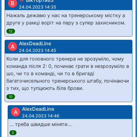
В
24.04.2023 14:35
Нажаль дежавю у нас на тренерському містку а
друге у рамці воріт на пару з супер захисником.
12
AlexDeadLine
A
24.04.2023 14:45
Коли для головного тренера не зрозуміло, чому
команда після 2: 0, починає грати в незрозуміло в
шо, чи то в команді, чи то в бригаді
багаточисельного тренерського штабу, почінаючи
з тих, що тупцюють біла брови.
10
AlexDeadLine
A
24.04.2023 14:46
… треба швидше міняти…
5