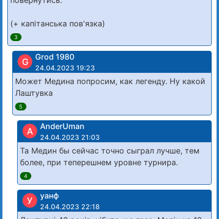
(+ капітанська пов'язка)
3
Grod 1980
G
24.04.2023 19:23
Может Медина попросим, как легенду. Ну какой
Лаштувка
5
AnderUman
A
24.04.2023 21:03
Та Медин бы сейчас точно сыграл лучше, тем
более, при теперешнем уровне турнира.
4
уанф
У
24.04.2023 22:18