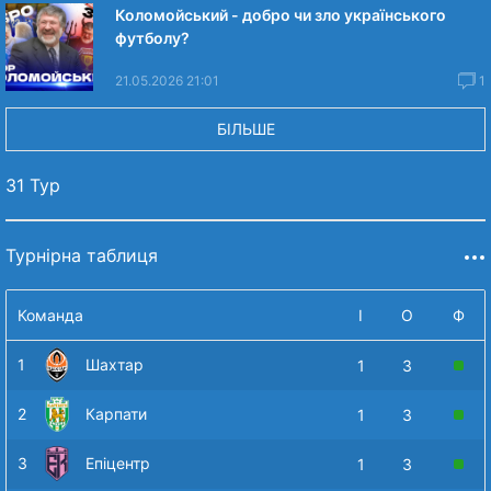
Коломойський - добро чи зло українського
футболу?
21.05.2026 21:01
1
БІЛЬШЕ
31 Тур
Турнірна таблиця
Команда
І
О
Ф
1
Шахтар
1
3
2
Карпати
1
3
3
Епіцентр
1
3