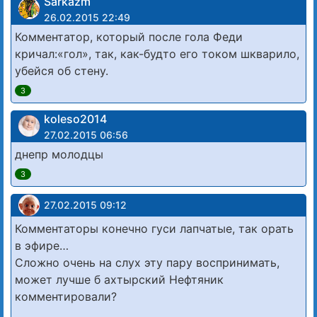
Sarkazm
26.02.2015 22:49
Комментатор, который после гола Феди
кричал:«гол», так, как-будто его током шкварило,
убейся об стену.
3
koleso2014
27.02.2015 06:56
днепр молодцы
3
27.02.2015 09:12
Комментаторы конечно гуси лапчатые, так орать
в эфире…
Сложно очень на слух эту пару воспринимать,
может лучше б ахтырский Нефтяник
комментировали?