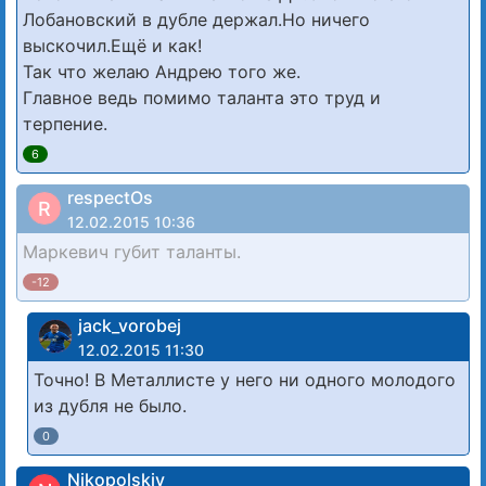
Лобановский в дубле держал.Но ничего
выскочил.Ещё и как!
Так что желаю Андрею того же.
Главное ведь помимо таланта это труд и
терпение.
6
respectOs
R
12.02.2015 10:36
Маркевич губит таланты.
-12
jack_vorobej
12.02.2015 11:30
Точно! В Металлисте у него ни одного молодого
из дубля не было.
0
Nikopolskiy