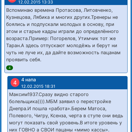
12.02.2015 13:33
Вспоминаю времена Протасова, Литовченко,
Кузнецова, Лябика и многих других.Тренеры не
боялись и подпускали молодых в основу, при
этом и старые кадры играли до определённого
возраста.Пример: Погорелов, Утимчик тот же
Таран.А здесь отпускают молодёжь и берут ни
чуть не луче их, да дайте возможность пацанам
проявить себя.
4
4 напа
4
12.02.2015 18:31
Максим1937.Сразу видно старого
болельщика)))).МБМ заявил о перестройке
Днепра.И пошла «работа».Берем Матоса,
Полевого, Чигру, Ксенза, черта в ступе они ведь
могут показать свой уровень.В итоге уровень у
них ГОВНО а СВОИ пацаны «мимо кассы».