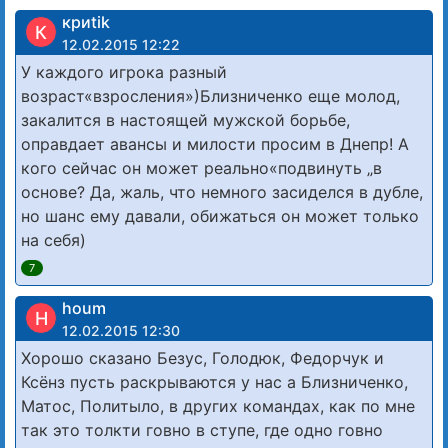
криtik
К
12.02.2015 12:22
У каждого игрока разный
возраст«взросления»)Близниченко еще молод,
закалится в настоящей мужской борьбе,
оправдает авансы и милости просим в Днепр! А
кого сейчас он может реально«подвинуть „в
основе? Да, жаль, что немного засиделся в дубле,
но шанс ему давали, обижаться он может только
на себя)
7
houm
H
12.02.2015 12:30
Хорошо сказано Безус, Голодюк, Федорчук и
Ксёнз пусть раскрываются у нас а Близниченко,
Матос, Политыло, в других командах, как по мне
так это толкти говно в ступе, где одно говно