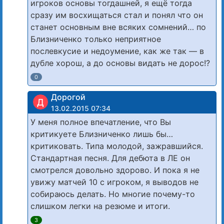
игроков основы тогдашней, я ещё тогда
сразу им восхищаться стал и понял что он
станет основным вне всяких сомнений… по
Близниченко только неприятное
послевкусие и недоумение, как же так — в
дубле хорош, а до основы видать не дорос!?
0
Дорогой
Д
13.02.2015 07:34
У меня полное впечатление, что Вы
критикуете Близниченко лишь бы…
критиковать. Типа молодой, зажравшийся.
Стандартная песня. Для дебюта в ЛЕ он
смотрелся довольно здорово. И пока я не
увижу матчей 10 с игроком, я выводов не
собираюсь делать. Но многие почему-то
слишком легки на резюме и итоги.
3