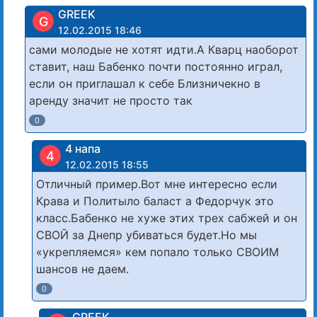
GREEK
G
12.02.2015 18:46
сами молодые не хотят идти.А Кварц наоборот
ставит, наш Бабенко почти постоянно играл,
если он приглашал к себе Близничекно в
аренду значит не просто так
0
4 напа
4
12.02.2015 18:55
Отличный пример.Вот мне интересно если
Крава и Политыло баласт а Федорчук это
класс.Бабенко не хуже этих трех сабжей и он
СВОЙ за Днепр убиваться будет.Но мы
«укрепляемся» кем попало только СВОИМ
шансов не даем.
0
GREEK