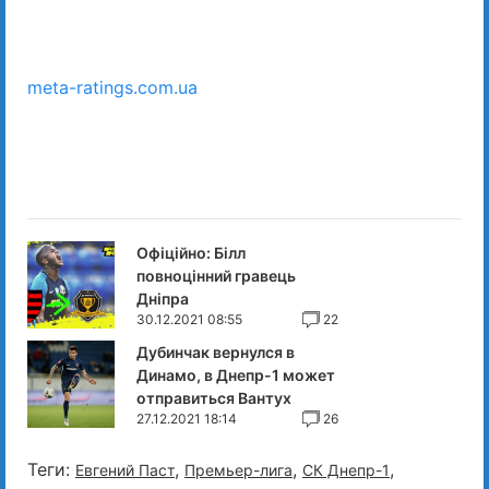
meta-ratings.com.ua
Офіційно: Білл
повноцінний гравець
Дніпра
30.12.2021 08:55
22
Дубинчак вернулся в
Динамо, в Днепр-1 может
отправиться Вантух
27.12.2021 18:14
26
Теги:
,
,
,
Евгений Паст
Премьер-лига
СК Днепр-1