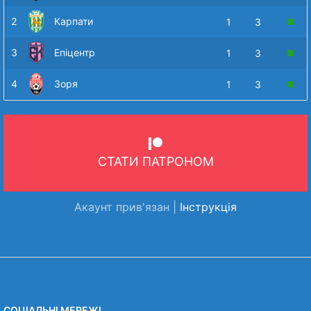
2
Карпати
1
3
3
Епіцентр
1
3
4
Зоря
1
3
СТАТИ ПАТРОНОМ
Акаунт прив'язан |
Інструкція
СОЦІАЛЬНІ МЕРЕЖІ