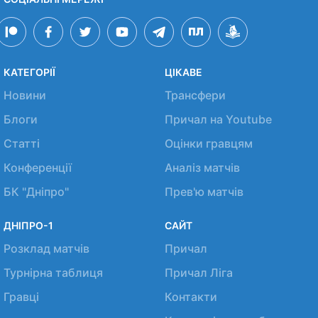
КАТЕГОРІЇ
ЦІКАВЕ
Новини
Трансфери
Блоги
Причал на Youtube
Статті
Оцінки гравцям
Конференції
Аналіз матчів
БК "Дніпро"
Прев'ю матчів
ДНІПРО-1
САЙТ
Розклад матчів
Причал
Турнірна таблиця
Причал Ліга
Гравці
Контакти