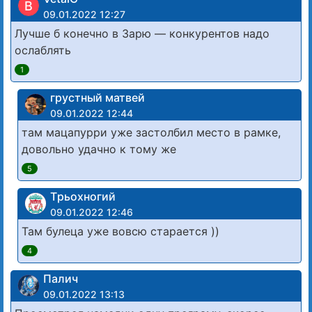
В
09.01.2022 12:27
Лучше б конечно в Зарю — конкурентов надо
ослаблять
1
грустный матвей
09.01.2022 12:44
там мацапурри уже застолбил место в рамке,
довольно удачно к тому же
5
Tрьохногий
09.01.2022 12:46
Там булеца уже вовсю старается ))
4
Палич
09.01.2022 13:13