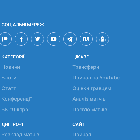
СОЦІАЛЬНІ МЕРЕЖІ
КАТЕГОРІЇ
ЦІКАВЕ
Новини
Трансфери
Блоги
Причал на Youtube
Статті
Оцінки гравцям
Конференції
Аналіз матчів
БК "Дніпро"
Прев'ю матчів
ДНІПРО-1
САЙТ
Розклад матчів
Причал