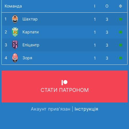
Команда
І
О
Ф
1
Шахтар
1
3
2
Карпати
1
3
3
Епіцентр
1
3
4
Зоря
1
3
СТАТИ ПАТРОНОМ
Акаунт прив'язан |
Інструкція