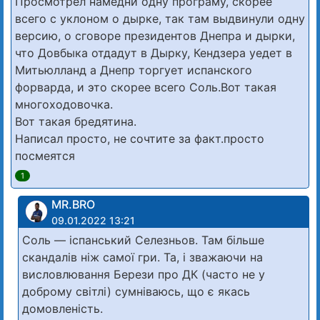
Просмотрел намедни одну програму, скорее
всего с уклоном о дырке, так там выдвинули одну
версию, о сговоре президентов Днепра и дырки,
что Довбыка отдадут в Дырку, Кендзера уедет в
Митьюлланд а Днепр торгует испанского
форварда, и это скорее всего Соль.Вот такая
многоходовочка.
Вот такая бредятина.
Написал просто, не сочтите за факт.просто
посмеятся
1
MR.BRO
09.01.2022 13:21
Соль — іспанський Селезньов. Там більше
скандалів ніж самої гри. Та, і зважаючи на
висловлювання Берези про ДК (часто не у
доброму світлі) сумніваюсь, що є якась
домовленість.