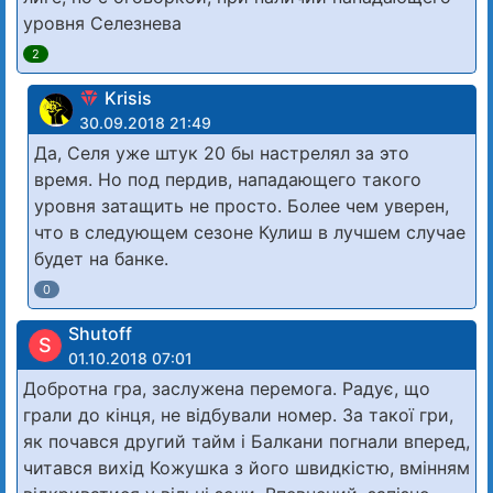
уровня Селезнева
2
Krisis
30.09.2018 21:49
Да, Селя уже штук 20 бы настрелял за это
время. Но под пердив, нападающего такого
уровня затащить не просто. Более чем уверен,
что в следующем сезоне Кулиш в лучшем случае
будет на банке.
0
Shutoff
S
01.10.2018 07:01
Добротна гра, заслужена перемога. Радує, що
грали до кінця, не відбували номер. За такої гри,
як почався другий тайм і Балкани погнали вперед,
читався вихід Кожушка з його швидкістю, вмінням