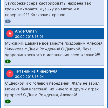
Звукорежиссера кастрировать, нахрена так
громко включать музыку до матча и в
перерыве??? Колхозник хренов
0
AnderUman
A
30.09.2018 18:01
Мужики!!! Давайте все вместе поздравим Алексея
Чичикова с Днем Рождения! С Днюхой, Леха,
здоровья крепкого и исполнения всех желаний!!!
8
Титаник из Ливерпуля
Т
30.09.2018 18:04
С Днюхой и с голевой передачей! Жаль не забил,
момент был классный, но ничего-в других играх
прорвет! С Днем Рождения, Алексей!
4