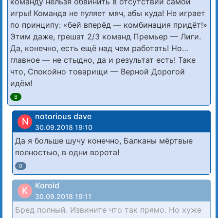
команду нельзя обвинить в отсутствии самой
игры! Команда не пуляет мяч, абы куда! Не играет
по принципу: «бей вперёд — комбинация придёт!»
Этим даже, грешат 2/3 команд Премьер — Лиги.
Да, конечно, есть ещё над чем работать! Но…
главное — не стыдно, да и результат есть! Таке
что, Спокойно товарищи — Верной Дорогой
идём!
8
notorious dave
N
30.09.2018 19:10
Да я больше шучу конечно, Балканы мёртвые
полностью, в одни ворота!
0
Koroid
K
30.09.2018 19:11
Бред полный. Извините что так прямо. Но хуже