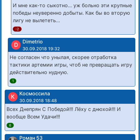
И мне как-то сыкотно… уж больно эти крупные
победы неуверенно добыты. Как бы во вторую
лигу не вылететь…
-2
Dimetrio
D
30.09.2018 19:32
Не согласен что унылая, скорее отработка
тактики артемии игры, чтоб не превращать игру
действительно нудную.
1
Космоссила
К
30.09.2018 18:48
Всех Днепрян С Победой!!! Лёху с днюхой!!! И
вообще Всем Удачи!!!
6
Роман 53