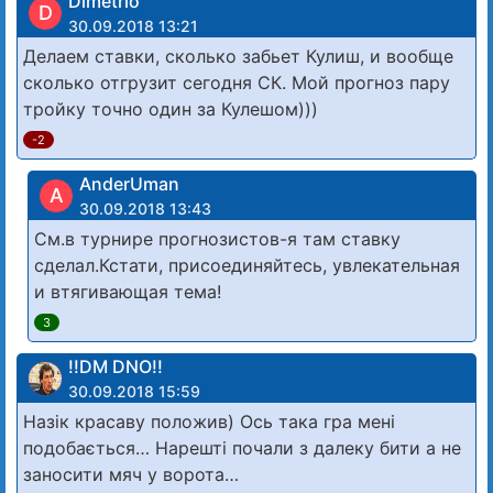
Dimetrio
D
30.09.2018 13:21
Делаем ставки, сколько забьет Кулиш, и вообще
сколько отгрузит сегодня СК. Мой прогноз пару
тройку точно один за Кулешом)))
-2
AnderUman
A
30.09.2018 13:43
См.в турнире прогнозистов-я там ставку
сделал.Кстати, присоединяйтесь, увлекательная
и втягивающая тема!
3
!!DM DNO!!
30.09.2018 15:59
Назік красаву положив) Ось така гра мені
подобається… Нарешті почали з далеку бити а не
заносити мяч у ворота…