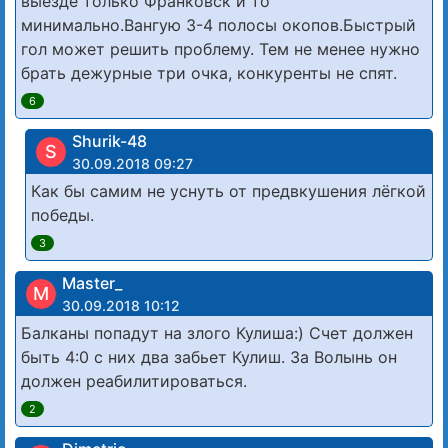
выезде только Франковск и то
минимально.Вангую 3-4 полосы окопов.Быстрый
гол может решить проблему. Тем не менее нужно
брать дежурные три очка, конкуренты не спят.
6
Shurik-48
S
30.09.2018 09:27
Как бы самим не уснуть от предвкушения лёгкой
победы.
3
Master_
M
30.09.2018 10:12
Балканы попадут на злого Кулиша:) Счет должен
быть 4:0 с них два забьет Кулиш. За Волынь он
должен реабилитироваться.
2