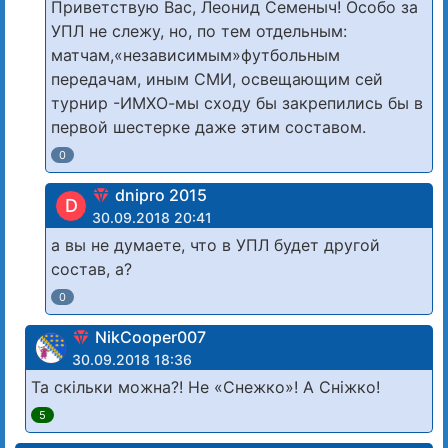
Приветствую Вас, Леонид Семеныч! Особо за
УПЛ не слежу, но, по тем отдельным:
матчам,«независимым»футбольным
передачам, иным СМИ, освещающим сей
турнир -ИМХО-мы сходу бы закрепились бы в
первой шестерке даже этим составом.
0
dnipro 2015
D
30.09.2018 20:41
а вы не думаете, что в УПЛ будет другой
состав, а?
0
NikCooper007
30.09.2018 18:36
Та скільки можна?! Не «Снежко»! А Сніжко!
5