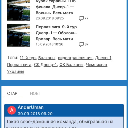
Кубок Украины. 1/16
финала. Днепр-1 —
Волынь. Весь матч
26.09.2018 09:25
77
Первая лига. 9-й тур.
Днепр-1 — Оболонь-
Бровар. Весь матч
15.09.2018 10:26
87
Теги:
,
,
,
,
11-й тур
Балканы
видеотрансляция
Днепр-1
,
,
,
Первая лига
СК Днепр-1
ФК Балканы
Чемпионат
Украины
СТАРІ
НОВІ
AnderUman
A
30.09.2018 09:20
Такая себе-домашняя команда, обыгравшая на