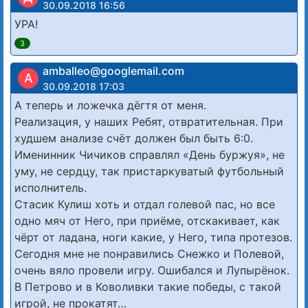
30.09.2018 16:56
УРА!
3
amballeo@googlemail.com
A
30.09.2018 17:03
А теперь и ложечка дёгтя от меня.
Реализация, у наших Ребят, отвратительная. При
худшем анализе счёт должен был быть 6:0.
Именинник Чичиков справлял «День буржуя», не
уму, не сердцу, так пристаркуватый футбольный
исполнитель.
Стасик Кулиш хоть и отдал голевой пас, но все
одно мяч от Него, при приёме, отскакивает, как
чёрт от ладана, ноги какие, у Него, типа протезов.
Сегодня мне не понравились Снежко и Полевой,
очень вяло провели игру. Ошибался и Лупырёнок.
В Петрово и в Коволивки такие победы, с такой
игрой, не прокатят…