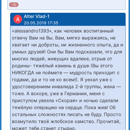
-10
Alter Vlad-1
A
20.05.2019 17:35
«alessandro1393», как человек воспитанный
отвечу Вам на Вы. Вам, мягко выражаясь, не
хватает ни доброты, ни жизненного опыта, да и
умных друзей! Они бы Вам подсказали, что для
многих людей, живущих вдалеке, отрыв от
родины- тяжёлый камень в душе (Вы этого
НИКОГДА не поймете — мудрость приходит с
годами, да и то не ко всем!). Я уехал уже с
удостоверением инвалида 2-й группы, жена —
тоже. А вскоре, уже в Германии, меня с
приступом увезла «Скорая» и ночью сделали
тяжёлую операцию на сердце. Пока жив! Об
остальных сложностях писать не буду. Просто
возмутило твоё жлобское хамство. Прочитай,
может тебе станет стыдно.