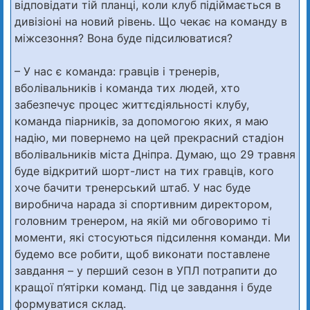
відповідати тій планці, коли клуб підіймається в
дивізіоні на новий рівень. Що чекає на команду в
міжсезоння? Вона буде підсилюватися?
– У нас є команда: гравців і тренерів,
вболівальників і команда тих людей, хто
забезпечує процес життєдіяльності клубу,
команда піарників, за допомогою яких, я маю
надію, ми повернемо на цей прекрасний стадіон
вболівальників міста Дніпра. Думаю, що 29 травня
буде відкритий шорт-лист на тих гравців, кого
хоче бачити тренерський штаб. У нас буде
виробнича нарада зі спортивним директором,
головним тренером, на якій ми обговоримо ті
моменти, які стосуються підсилення команди. Ми
будемо все робити, щоб виконати поставлене
завдання – у перший сезон в УПЛ потрапити до
кращої п’ятірки команд. Під це завдання і буде
формуватися склад.