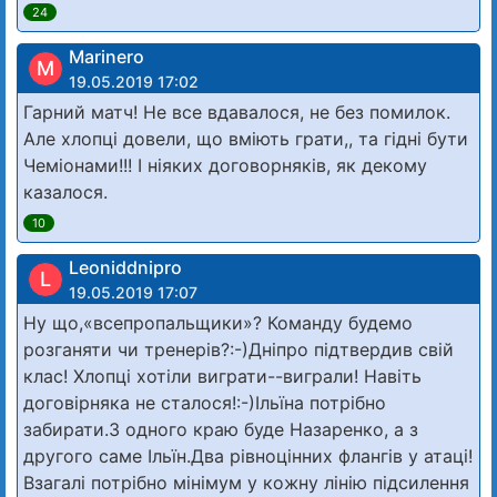
24
Marinero
M
19.05.2019 17:02
Гарний матч! Не все вдавалося, не без помилок.
Але хлопці довели, що вміють грати,, та гідні бути
Чеміонами!!! І ніяких договорняків, як декому
казалося.
10
Leoniddnipro
L
19.05.2019 17:07
Ну що,«всепропальщики»? Команду будемо
розганяти чи тренерів?:-)Дніпро підтвердив свій
клас! Хлопці хотіли виграти--виграли! Навіть
договірняка не сталося!:-)Ільїна потрібно
забирати.З одного краю буде Назаренко, а з
другого саме Ільїн.Два рівноцінних флангів у атаці!
Взагалі потрібно мінімум у кожну лінію підсилення