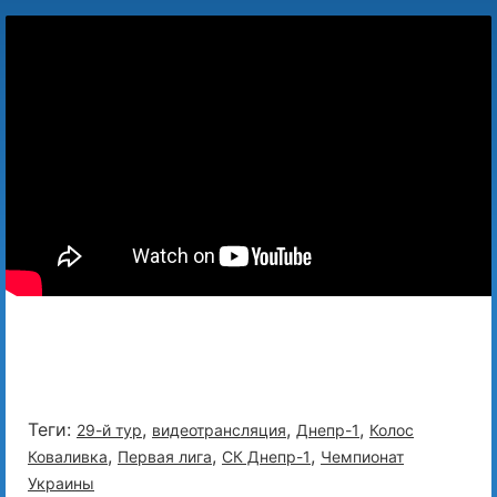
Теги:
,
,
,
29-й тур
видеотрансляция
Днепр-1
Колос
,
,
,
Коваливка
Первая лига
СК Днепр-1
Чемпионат
Украины