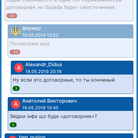
договорная, но борьба будет ожесточенная.
-20
фермер
19.05.2019 10:22
Посмотрим шоу.
-20
Alexandr_Didus
A
19.05.2019 20:18
Ну если это договорные, то ты конченый
3
Анатолий Викторович
А
19.05.2019 10:45
Звідки інфа що буде «договорняк»?
4
ben_gurion