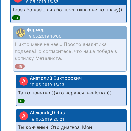
19.05.2019 15:33
Тебе або нае… ли або щось пішло не по плану)))
13
фермер
19.05.2019 16:00
Никто меня не нае… Просто аналитика
подвела.Но согласитесь, что наша победа в
копилку Металиста.
-18
Анатолий Викторович
А
19.05.2019 16:23
Та то понятно)))Хто всрався, невістка)))
6
Alexandr_Didus
A
19.05.2019 20:21
Ты конченый. Это диагноз. Мои