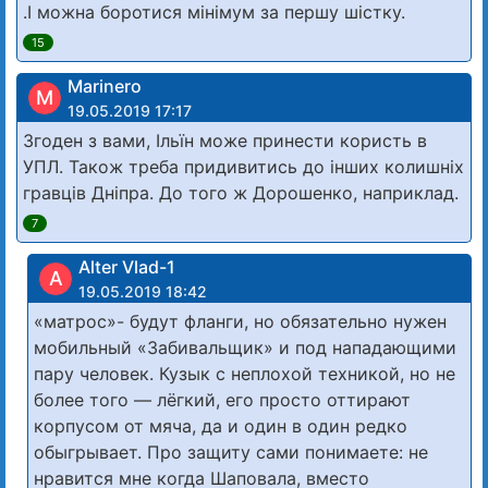
.І можна боротися мінімум за першу шістку.
15
Marinero
M
19.05.2019 17:17
Згоден з вами, Ільїн може принести користь в
УПЛ. Також треба придивитись до інших колишніх
гравців Дніпра. До того ж Дорошенко, наприклад.
7
Alter Vlad-1
A
19.05.2019 18:42
«матрос»- будут фланги, но обязательно нужен
мобильный «Забивальщик» и под нападающими
пару человек. Кузык с неплохой техникой, но не
более того — лёгкий, его просто оттирают
корпусом от мяча, да и один в один редко
обыгрывает. Про защиту сами понимаете: не
нравится мне когда Шаповала, вместо