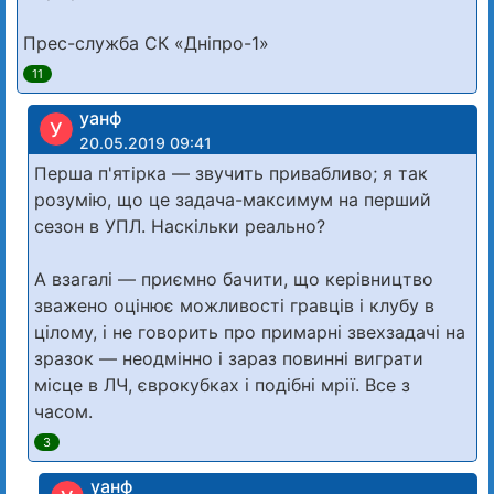
Прес-служба СК «Дніпро-1»
11
уанф
У
20.05.2019 09:41
Перша п'ятірка — звучить привабливо; я так
розумію, що це задача-максимум на перший
сезон в УПЛ. Наскільки реально?
А взагалі — приємно бачити, що керівництво
зважено оцінює можливості гравців і клубу в
цілому, і не говорить про примарні звехзадачі на
зразок — неодмінно і зараз повинні виграти
місце в ЛЧ, єврокубках і подібні мрії. Все з
часом.
3
уанф