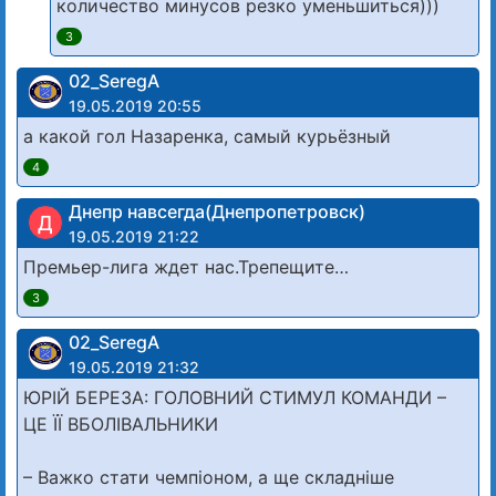
количество минусов резко уменьшиться)))
3
02_SeregA
19.05.2019 20:55
а какой гол Назаренка, самый курьёзный
4
Днепр навсегда(Днепропетровск)
Д
19.05.2019 21:22
Премьер-лига ждет нас.Трепещите…
3
02_SeregA
19.05.2019 21:32
ЮРІЙ БЕРЕЗА: ГОЛОВНИЙ СТИМУЛ КОМАНДИ –
ЦЕ ЇЇ ВБОЛІВАЛЬНИКИ
– Важко стати чемпіоном, а ще складніше