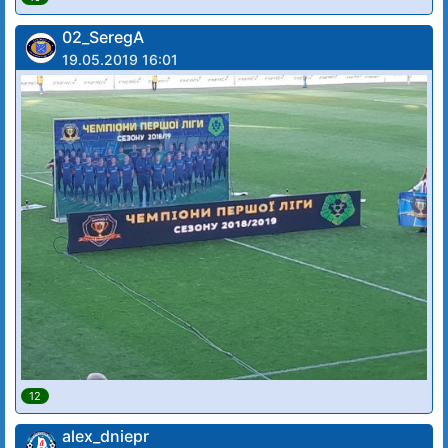
02_SeregA
19.05.2019 16:01
12
alex_dniepr