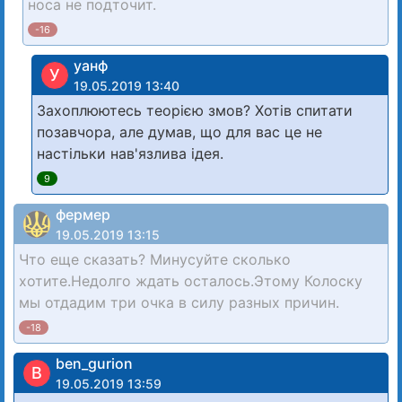
носа не подточит.
-16
уанф
У
19.05.2019 13:40
Захоплюютесь теорією змов? Хотів спитати
позавчора, але думав, що для вас це не
настільки нав'язлива ідея.
9
фермер
19.05.2019 13:15
Что еще сказать? Минусуйте сколько
хотите.Недолго ждать осталось.Этому Колоску
мы отдадим три очка в силу разных причин.
-18
ben_gurion
B
19.05.2019 13:59