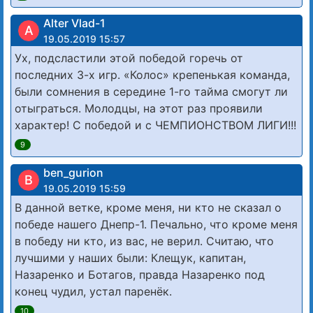
Alter Vlad-1
A
19.05.2019 15:57
Ух, подсластили этой победой горечь от
последних 3-х игр. «Колос» крепенькая команда,
были сомнения в середине 1-го тайма смогут ли
отыграться. Молодцы, на этот раз проявили
характер! С победой и с ЧЕМПИОНСТВОМ ЛИГИ!!!
9
ben_gurion
B
19.05.2019 15:59
В данной ветке, кроме меня, ни кто не сказал о
победе нашего Днепр-1. Печально, что кроме меня
в победу ни кто, из вас, не верил. Считаю, что
лучшими у наших были: Клещук, капитан,
Назаренко и Ботагов, правда Назаренко под
конец чудил, устал паренёк.
10