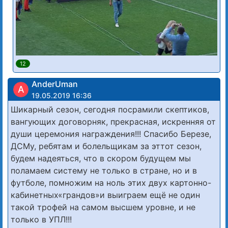
12
AnderUman
A
19.05.2019 16:36
Шикарный сезон, сегодня посрамили скептиков,
вангующих договорняк, прекрасная, искренняя от
души церемония награждения!!! Спасибо Березе,
ДСМу, ребятам и болельщикам за эттот сезон,
будем надеяться, что в скором будущем мы
поламаем систему не только в стране, но и в
футболе, помножим на ноль этих двух картонно-
кабинетных«грандов»и выиграем ещё не один
такой трофей на самом высшем уровне, и не
только в УПЛ!!!