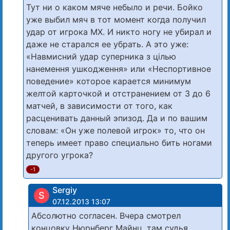
Тут ни о каком мяче небыло и речи. Бойко
уже выбил мяч в тот момент когда получил
удар от игрока МХ. И никто ногу не убирал и
даже не старался ее убрать. А это уже:
«Навмисний удар суперника з цілью
нанемення ушкодження» или «Неспортивное
поведение» которое карается минимум
желтой карточкой и отстранением от 3 до 6
матчей, в зависимости от того, как
расценивать данный эпизод. Да и по вашим
словам: «Он уже полевой игрок» то, что он
теперь имеет право специально бить ногами
другого угрока?
-1
Sergiy
S
07.12.2013 13:07
Абсолютно согласен. Вчера смотрел
концовку Нюрнберг Майнц, там судья