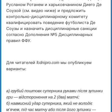
Русланом Ротанем и харьковчанином Диего Де
Соузой (см. видео ниже) и предложить
контрольно-дисциплинарному комитету
квалифицировать поведение футболиста Де
Соузы и назначить дисциплинарные санкции
согласно Дополнения №5 Дисциплинарных
правил ФФУ.
Для читателей
мы опубликуем
fcdnipro.com
варианты:
а) грубий поштовх суперника руками після зупинки
гри — відсторонення на 2 (два) матчі;
б) навмисний удар суперника, який не володіє
м’ячем, під час матчу або після його зупинки —