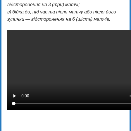
відсторонення на 3 (три) матчі;
в) бійка до, під час та після матчу або після його
зупинки — відсторонення на 6 (шість) матчів;