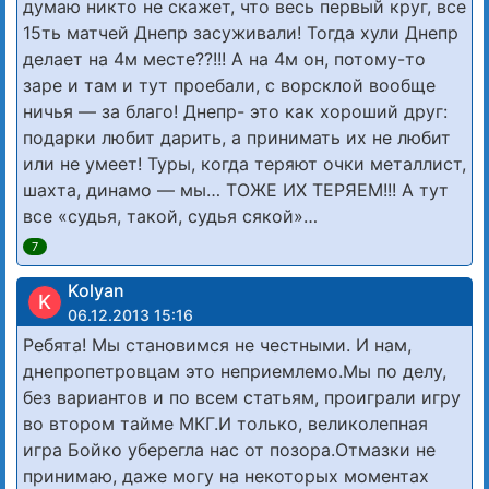
думаю никто не скажет, что весь первый круг, все
15ть матчей Днепр засуживали! Тогда хули Днепр
делает на 4м месте??!!! А на 4м он, потому-то
заре и там и тут проебали, с ворсклой вообще
ничья — за благо! Днепр- это как хороший друг:
подарки любит дарить, а принимать их не любит
или не умеет! Туры, когда теряют очки металлист,
шахта, динамо — мы… ТОЖЕ ИХ ТЕРЯЕМ!!! А тут
все «судья, такой, судья сякой»…
7
Kolyan
K
06.12.2013 15:16
Ребята! Мы становимся не честными. И нам,
днепропетровцам это неприемлемо.Мы по делу,
без вариантов и по всем статьям, проиграли игру
во втором тайме МКГ.И только, великолепная
игра Бойко уберегла нас от позора.Отмазки не
принимаю, даже могу на некоторых моментах