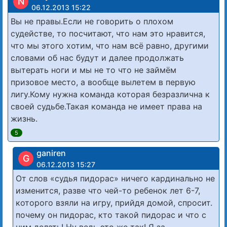
N
06.12.2013 15:22
Вы не правы.Если не говорить о плохом
судействе, то посчитают, что нам это нравится,
что мы этого хотим, что нам всё равно, другими
словами об нас будут и далее продолжать
вытерать ноги и мы не то что не займём
призовое место, а вообще вылетем в первую
лигу.Кому нужна команда которая безразлична к
своей судьбе.Такая команда не имеет права на
жизнь.
5
ganiren
G
06.12.2013 15:27
От слов «судья пидорас» ничего кардинально не
изменится, разве что чей-то ребенок лет 6-7,
которого взяли на игру, прийдя домой, спросит.
почему он пидорас, кто такой пидорас и что с