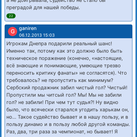
а не доигрывала, судейство не стало бы
преградой для нашей победы.
22
ganiren
G
06.12.2013 15:03
Игрокам Днепра подарили реальный шанс!
Именно так, потому как это должно было быть
техническое поражение (конечно, «настоящие,
всё знающие и понимающие, умеющие трезво
переносить критику фанаты» не согласятся). Что
требовалось? не пропустить как минимум?
Сербский продажник забил чистый гол? Чистый!
Пропустили мы читсый гол? Мы! Мы не забили
гол? не забили! При чем тут судья?! Ну видно
было, что всячески старался угодить харькам он,
но… Такое судейство бывает и в нашу пользу, и в
пользу динамо и в пользу любой другой команды.
Раз, два, три раза за чемпионат, но бывает! Я