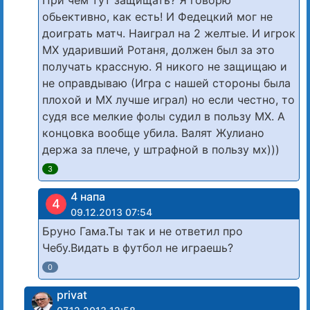
При чем тут защищать? Я говорю
обьективно, как есть! И Федецкий мог не
доиграть матч. Наиграл на 2 желтые. И игрок
МХ ударивший Ротаня, должен был за это
получать крассную. Я никого не защищаю и
не оправдываю (Игра с нашей стороны была
плохой и МХ лучше играл) но если честно, то
судя все мелкие фолы судил в пользу МХ. А
концовка вообще убила. Валят Жулиано
держа за плече, у штрафной в пользу мх)))
3
4 напа
4
09.12.2013 07:54
Бруно Гама.Ты так и не ответил про
Чебу.Видать в футбол не играешь?
0
privat