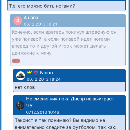
Т.е. его можно бить ногами?
4 напа
4
06.12.2013 16:21
Конечно, если вратарь покинул штрафную он
уже полевой, а если полевой идет ногами
вперед то и другой игрок может делать
движение к мячу.
-6
Nicon
06.12.2013 18:24
нет слов
Не сменю ник пока Днепр не выиграет
ЧУ
07.12.2013 10:46
Таксист я так понимаю? Вы видимо не
внимательно следите за футболом, так как: