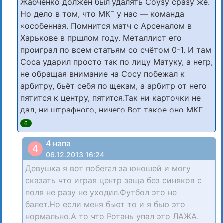
Жабченко должен был удалять Соузу сразу же.
Но дело в том, что МКГ у нас — команда
«особенная. Помнится матч с Арсеналом в
Харькове в пршлом году. Металлист его
проиграл по всем статьям со счётом 0-1. И там
Соса ударил просто так по лицу Матуку, а негр,
не обращая внимание на Сосу побежал к
арбитру, бьёт себя по щекам, а арбитр от него
пятится к центру, пятится.Так ни карточки не
дал, ни штрафного, ничего.Вот такое оно МКГ.
6
4 напа
4
06.12.2013 16:24
Девушка я вот побегал за юношей и могу
сказать что играя центр заща без синяков с
поля не разу не уходил.Футбол это не
балет.Но если меня бьют то и я бью это
нормально.А то что Ротань упал это ЛАЖА.