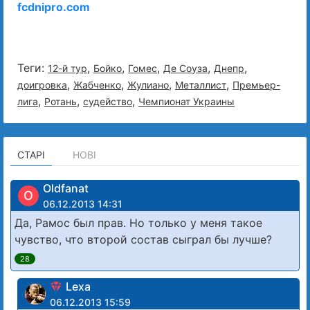
fcdnipro.com
Теги:
,
,
,
,
,
12-й тур
Бойко
Гомес
Де Соуза
Днепр
,
,
,
,
доигровка
Жабченко
Жулиано
Металлист
Премьер-
,
,
,
лига
Ротань
судейство
Чемпионат Украины
СТАРІ
НОВІ
Oldfanat
O
06.12.2013 14:31
Да, Рамос был прав. Но только у меня такое
чувство, что второй состав сыграл бы лучше?
28
Lexa
06.12.2013 15:59