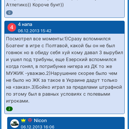
Атлетико)) Короче бунт))
0
4 напа
4
06.12.2013 15:42
Посмотрел все моменты:1)Сразу вспомнился
Боатенг в игре с Полтавой, какой бы он не был
говнюк но в обиду себя хуй кому давал 3 вырубил
и ушел под трибуны, еще Езерский вспомнился
когда гонял, в потрибунке нигера из ДК то же
МУЖИК -уважаю.2)Нарушение скорее было чем
не было но ЖК за такое в Украине дадут только
на «заказ».3)Бойко играл за пределами штрафной
по этому был в равных условиях с полевыми
игроками.
2
Nicon
06.12.2013 16:06