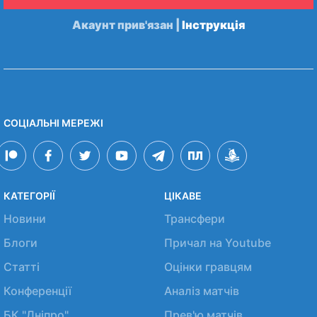
Акаунт прив'язан |
Інструкція
СОЦІАЛЬНІ МЕРЕЖІ
КАТЕГОРІЇ
ЦІКАВЕ
Новини
Трансфери
Блоги
Причал на Youtube
Статті
Оцінки гравцям
Конференції
Аналіз матчів
БК "Дніпро"
Прев'ю матчів