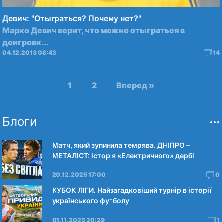
Девич: "Отыграться? Почему нет?"
Марко Девич
верит, что можно отыграться в
доигровк...
04.12.2013 08:43
14
1
2
Вперед »
Блоги
Матч, який зупинила темрява. ДНІПРО –
МЕТАЛІСТ: історія «Електричного» дербі
20.12.2025 17:00
0
КУБОК ЛІГИ. Найзагадковіший турнір в історії
українського футболу
01.11.2025 20:29
1