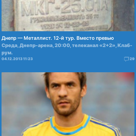
Днепр — Металлист. 12-й тур. Вместо превью
Среда, Днепр-арена, 20:00, телеканал «2+2», Клаб-
рум.
04.12.2013 11:23
29