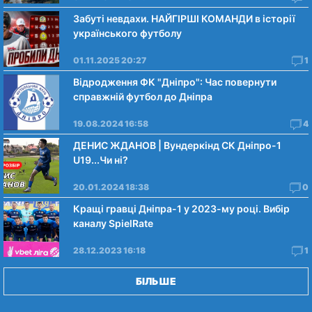
Забуті невдахи. НАЙГІРШІ КОМАНДИ в історії
українського футболу
01.11.2025 20:27
1
Відродження ФК "Дніпро": Час повернути
справжній футбол до Дніпра
19.08.2024 16:58
4
ДЕНИС ЖДАНОВ | Вундеркінд СК Дніпро-1
U19...Чи нi?
20.01.2024 18:38
0
Кращі гравці Дніпра-1 у 2023-му році. Вибiр
каналу SpielRate
28.12.2023 16:18
1
БІЛЬШЕ