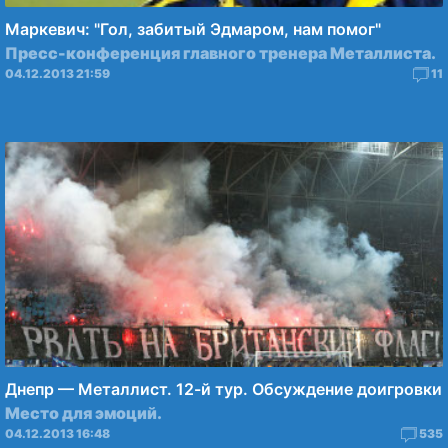
Маркевич: "Гол, забитый Эдмаром, нам помог"
Пресс-конференция главного тренера Металлиста.
04.12.2013 21:59
11
Днепр — Металлист. 12-й тур. Обсуждение доигровки
Место для эмоций.
04.12.2013 16:48
535