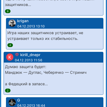
защитников…
8
krigan
04.12.2013 13:10
Игра наших защитников устраивает, не
устраивает только их стабильность.
4
kirill_dnepr
K
04.12.2013 11:56
Думаю защита будет:
Мандзюк — Дуглас, Чеберячко — Стринич
а Федецкий в запасе…
2
G
04.12.2013 16:44