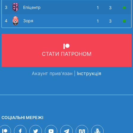
3
Епіцентр
1
3
4
Зоря
1
3
СТАТИ ПАТРОНОМ
Акаунт прив'язан |
Інструкція
СОЦІАЛЬНІ МЕРЕЖІ