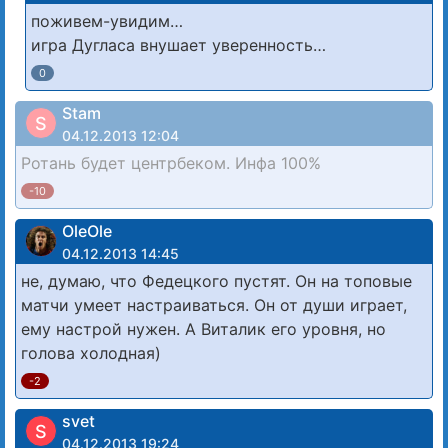
поживем-увидим…
игра Дугласа внушает уверенность…
0
Stam
S
04.12.2013 12:04
Ротань будет центрбеком. Инфа 100%
-10
OleOle
04.12.2013 14:45
не, думаю, что Федецкого пустят. Он на топовые
матчи умеет настраиваться. Он от души играет,
ему настрой нужен. А Виталик его уровня, но
голова холодная)
-2
svet
S
04.12.2013 19:24