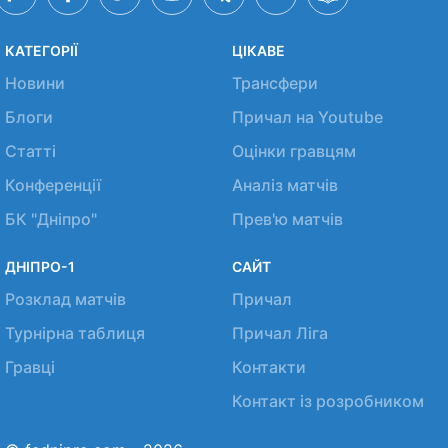
КАТЕГОРІЇ
ЦІКАВЕ
Новини
Трансфери
Блоги
Причал на Youtube
Статті
Оцінки гравцям
Конференції
Аналіз матчів
БК "Дніпро"
Прев'ю матчів
ДНІПРО-1
САЙТ
Розклад матчів
Причал
Турнірна таблиця
Причал Ліга
Гравці
Контакти
Контакт із розробником