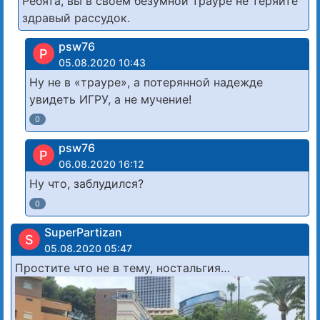
Ребята, вы в своем безумнои трауре не теряйте
здравый рассудок.
psw76
P
05.08.2020 10:43
Ну не в «трауре», а потерянной надежде
увидеть ИГРУ, а не мучение!
0
psw76
P
06.08.2020 16:12
Ну что, заблудился?
0
SuperPartizan
S
05.08.2020 05:47
Простите что не в тему, ностальгия…