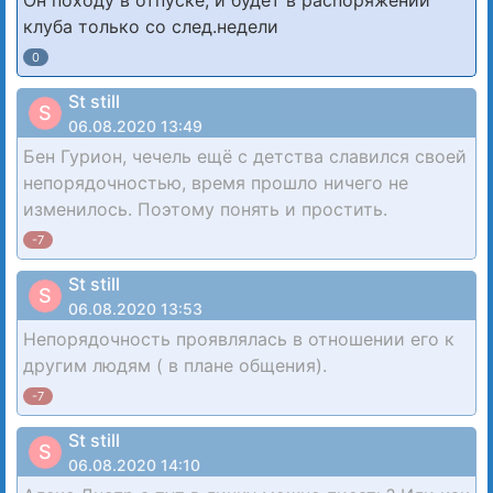
Он походу в отпуске, и будет в распоряжении
клуба только со след.недели
0
St still
S
06.08.2020 13:49
Бен Гурион, чечель ещё с детства славился своей
непорядочностью, время прошло ничего не
изменилось. Поэтому понять и простить.
-7
St still
S
06.08.2020 13:53
Непорядочность проявлялась в отношении его к
другим людям ( в плане общения).
-7
St still
S
06.08.2020 14:10