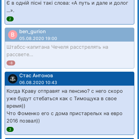
Є в одній пісні такі слова: «А путь и дале и долог
...».
2
ben_gurion
B
05.08.2020 19:00
Штабсс-капитана Чечеля расстрелять на
рассвете…
-8
Стас Антонов
06.08.2020 10:43
Когда Краву отправят на пенсию? с него скоро
уже будут стебаться как с Тимощука в свое
время))
Что Фоменко его с дома пристарелых на евро
2016 позвал))
3