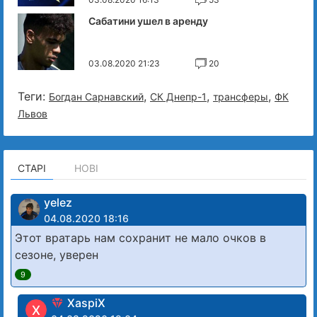
Сабатини ушел в аренду
03.08.2020 21:23
20
Теги:
,
,
,
Богдан Сарнавский
СК Днепр-1
трансферы
ФК
Львов
СТАРІ
НОВІ
yelez
04.08.2020 18:16
Этот вратарь нам сохранит не мало очков в
сезоне, уверен
9
XaspiX
X