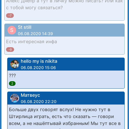
Алекс Днепр а тут в личку можно писать? Или как
с тобой могу связаться?
-7
St still
S
06.08.2020 14:39
Есть интересная инфа
-9
hello my is nikita
06.08.2020 15:06
???
2
Матвеус
06.08.2020 22:20
Больше двух говорят вслух! Не нужно тут в
Штирлица играть, есть что сказать — говори
всем, а не нашёптывай избранным! Мы тут все в