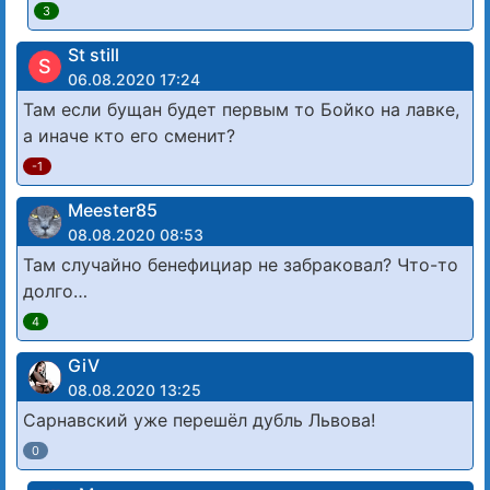
3
St still
S
06.08.2020 17:24
Там если бущан будет первым то Бойко на лавке,
а иначе кто его сменит?
-1
Meester85
08.08.2020 08:53
Там случайно бенефициар не забраковал? Что-то
долго…
4
GiV
08.08.2020 13:25
Сарнавский уже перешёл дубль Львова!
0