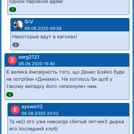
одном паровозе едем!
2
GiV
08.08.2020 09:58
Некоторые едут в вагонах!
0
serg2121
S
06.08.2020 16:40
Є велика ймовірність того, що Денис Бойко буде
не потрібен «Динамо». Не хотілось би щоб у
такому випадку його «впихнули» нам.
4
eyswin12
E
06.08.2020 20:52
Та не)) это уже навсегда сбитый летчик!) дырка
его последний клуб)