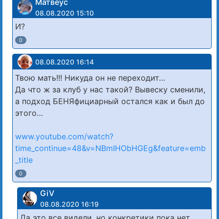
Матвеус
08.08.2020 15:10
И?
0
08.08.2020 16:14
Твою мать!!! Никуда он не переходит…
Да что ж за клуб у нас такой? Вывеску сменили,
а подход БЕНЯфициарный остался как и был до
этого…
www.youtube.com/watch?
time_continue=48&v=NBmIHObHGEg&feature=emb
_title
0
GiV
08.08.2020 16:19
Да это все видели, но конкретики пока нет.