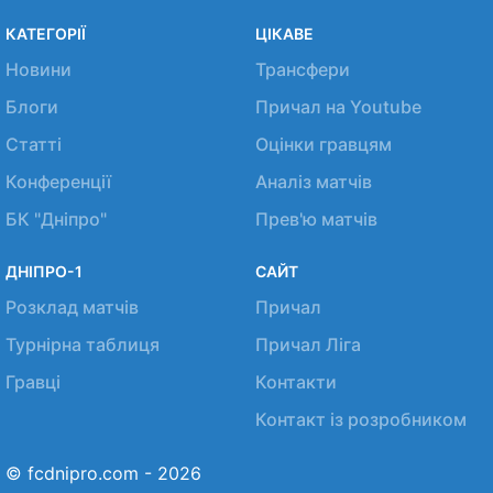
КАТЕГОРІЇ
ЦІКАВЕ
Новини
Трансфери
Блоги
Причал на Youtube
Статті
Оцінки гравцям
Конференції
Аналіз матчів
БК "Дніпро"
Прев'ю матчів
ДНІПРО-1
САЙТ
Розклад матчів
Причал
Турнірна таблиця
Причал Ліга
Гравці
Контакти
Контакт із розробником
© fcdnipro.com - 2026