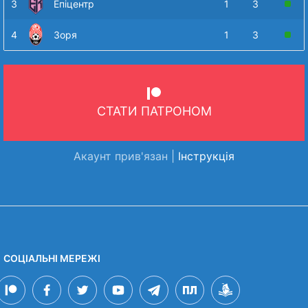
3
Епіцентр
1
3
4
Зоря
1
3
СТАТИ ПАТРОНОМ
Акаунт прив'язан |
Інструкція
СОЦІАЛЬНІ МЕРЕЖІ