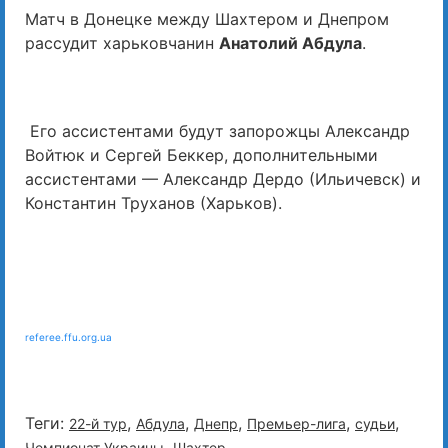
Матч в Донецке между Шахтером и Днепром
рассудит харьковчанин
Анатолий Абдула
.
Его ассистентами будут запорожцы Александр
Войтюк и Сергей Беккер, дополнительными
ассистентами — Александр Дердо (Ильичевск) и
Константин Труханов (Харьков).
referee.ffu.org.ua
Теги:
,
,
,
,
,
22-й тур
Абдула
Днепр
Премьер-лига
судьи
,
Чемпионат Украины
Шахтер