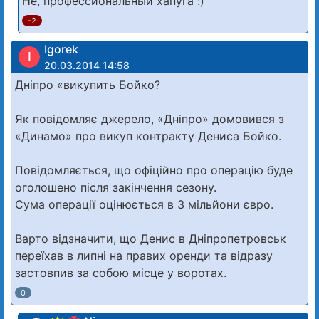
Не, профессиональный хапуга :)
-2
Igorek
I
20.03.2014 14:58
Дніпро «викупить Бойко?
Як повідомляє джерело, «Дніпро» домовився з
«Динамо» про викуп контракту Дениса Бойко.
Повідомляється, що офіційно про операцію буде
оголошено після закінчення сезону.
Сума операції оцінюється в 3 мільйони євро.
Варто відзначити, що Денис в Дніпропетровськ
переїхав в липні на правих оренди та відразу
застовпив за собою місце у воротах.
0