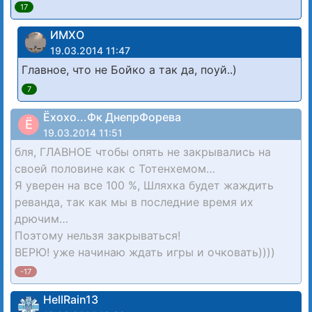
17
ИМХО
19.03.2014 11:47
Главное, что не Бойко а так да, поуй..)
7
Ёхохо...Фк ДнепрФорева
Ё
19.03.2014 11:51
бля, ГЛАВНОЕ чтобы опять не закрывались на
своей половине как с Тотенхемом…
Я уверен на все 100 %, Шляхка будет жаждить
реванда, так как мы в последние время их
дрючим…
Поэтому нельзя закрываться!
ВЕРЮ! уже начинаю ждать игры и очковать))))
-17
HellRain13