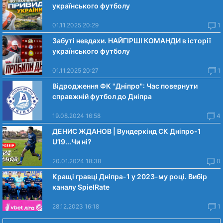
українського футболу
01.11.2025 20:29
1
Забуті невдахи. НАЙГІРШІ КОМАНДИ в історії
українського футболу
01.11.2025 20:27
1
Відродження ФК "Дніпро": Час повернути
справжній футбол до Дніпра
19.08.2024 16:58
4
ДЕНИС ЖДАНОВ | Вундеркінд СК Дніпро-1
U19...Чи нi?
20.01.2024 18:38
0
Кращі гравці Дніпра-1 у 2023-му році. Вибiр
каналу SpielRate
28.12.2023 16:18
1