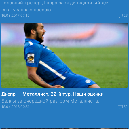
Головний тренер Дніпра завжди відкритий для
спілкування з пресою.
16.03.2017 07:12
26
Днепр — Металлист. 22-й тур. Наши оценки
Баллы за очередной разгром Металлиста.
18.04.2016 09:51
52