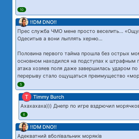
10
!!DM DNO!!
Прес служба ЧМО мене просто веселить… «Ощу
Одеситыв а вони лыплять херню…
Половина первого тайма прошла без острых мо
основном находился на подступах к штрафным 
атака хозяев поля даже завершилась ударом по
перерыву стало ощущаться преимущество «мор
5
T
Timmy Burch
Ахахахаха))) Днепр по игре вздрючил морячко
6
!!DM DNO!!
Адекватний вболівальник моряків