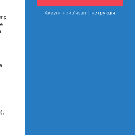
Акаунт прив'язан |
Інструкція
епр
же
л
а
),