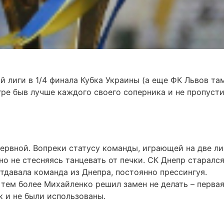
 лиги в 1/4 финала Кубка Украины (а еще ФК Львов та
игре быв лучше каждого своего соперника и не пропуст
ервной. Вопреки статусу команды, играющей на две ли
о не стесняясь танцевать от печки. СК Днепр старалс
отдавала команда из Днепра, постоянно прессингуя.
, тем более Михайленко решил замен не делать – перва
к и не были использованы.