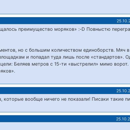
25.10.
щалось преимущество моряков» :-D Повныстю перегр
ментов, но с большим количеством единоборств. Мяч в
площадкам и попадал туда лишь после «стандартов». 
 цели: Беляев метров с 15-ти «выстрелил» мимо ворот.
яков».
25.10.
в, которые вообще ничего не показали! Писаки такие п
25.10.