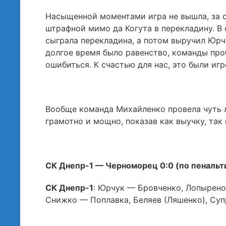
Насыщенной моментами игра не вышла, за о
штрафной мимо да Когута в перекладину. В 
сыграла перекладина, а потом выручил Юрчу
долгое время было равенство, команды проб
ошибиться. К счастью для нас, это были иг
Вообще команда Михайленко провела чуть л
грамотно и мощно, показав как выучку, та
СК Днепр-1 — Черноморец 0:0 (по пенальти
СК Днепр-1
: Юрчук — Бровченко, Лопыренок
Снижко — Поплавка, Беляев (Ляшенко), Суп