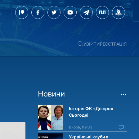
УВІЙТИ
РЕЄСТРАЦІЯ
Новини
Історія ФК «Дніпро»
Сьогодні
Вчора, 09:33
1
Українські клуби в