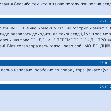
вания.Спасибо тем кто в такую погоду пришел на стад
25.10.
 грі ЧМО!!! Більше моментів, більше гострих моментів.
вжди вдавалось доходити до такої стадії, і ультрас мог
іпровські ультрас ГОНДОНИ! З ПЕРЕМОГОЮ СК ДНІПРО, н
і. Біля телевізора весь голось здер собі! МО-ЛО-ДЦІ!!!
25.10.
ерно написано! особенно по поводу горе-фанатов(ульт
25.10.