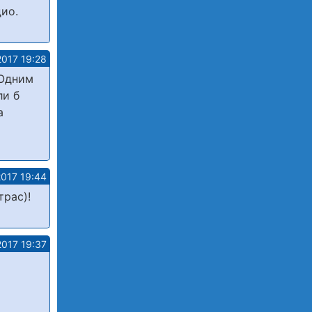
ио.
2017 19:28
 Одним
ли б
а
2017 19:44
рас)!
2017 19:37