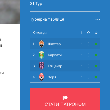
31 Тур
Турнірна таблиця
Команда
І
О
Ф
м
1
Шахтар
1
3
ив
2
Карпати
1
3
3
Епіцентр
1
3
ги
4
Зоря
1
3
я
я
СТАТИ ПАТРОНОМ