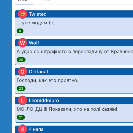
Twisted
… усе людям (с)
8
W
Wolf
А удар со штрафного в перекладину от Кравчен
20
O
Oldfanat
Господи, как это приятно.
23
L
Leoniddnipro
МО-ЛО-ДЦІ!!! Показали, хто на полі хазяїн!
21
4
4 напа