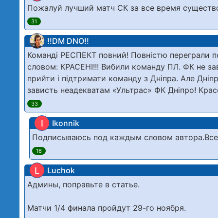
Пожалуй лучший матч СК за все время существо
31
!!DM DNO!!
Команді РЕСПЕКТ повний! Повністю переграли по
словом: КРАСЕНІ!!! Вибили команду ПЛ. ФК не за
прийти і підтримати команду з Дніпра. Але Дн
зависть неадекватам «Ультрас» ФК Дніпро! Красен
33
I
Ikonnik
Подписываюсь под каждым словом автора.Все в
16
L
Luchok
Админы, поправьте в статье.
Матчи 1/4 финала пройдут 29-го ноября.