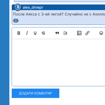
alex_dniepr
После Аякса с 3-ей лигой? Случайно не с Ахилл
0
ДОДАТИ КОМЕНТАР