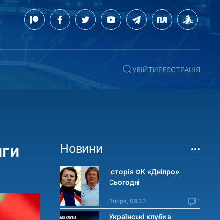
УВІЙТИ
РЕЄСТРАЦІЯ
иги
Новини
Історія ФК «Дніпро»
Сьогодні
Вчора, 09:33
1
Українські клуби в