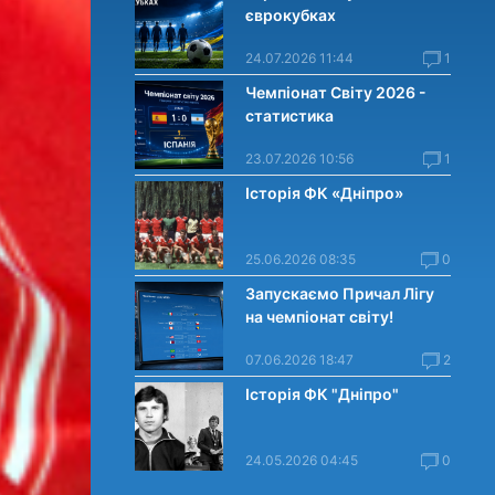
єврокубках
24.07.2026 11:44
1
Чемпіонат Світу 2026 -
статистика
23.07.2026 10:56
1
Історія ФК «Дніпро»
25.06.2026 08:35
0
Запускаємо Причал Лігу
на чемпіонат світу!
07.06.2026 18:47
2
Історія ФК "Дніпро"
24.05.2026 04:45
0