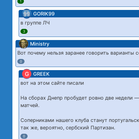
1
GORIK99
в группе ЛЧ
3
Ministry
Вот почему нельзя заранее говорить варианты 
0
G
GREEK
вот на этом сайте писали
На сборах Днепр пробудет ровно две недели —
матчей.
Соперниками нашего клуба станут португальск
так же, вероятно, сербский Партизан.
0