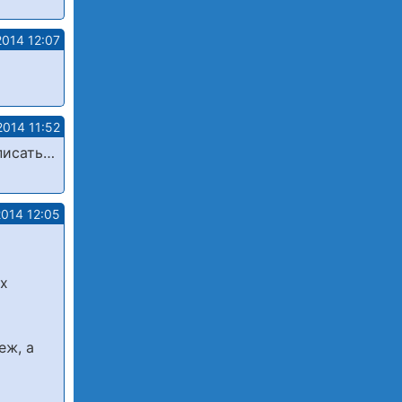
2014 12:07
2014 11:52
писать…
2014 12:05
ых
еж, а