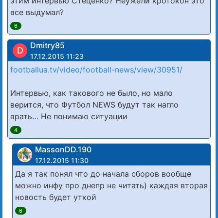
этим интервью Стеценко? Неужели кротокон это
все выдумал?
6
Dmitry85
D
17.12.2015 11:23
footballua.tv/video/football-news/view/30951/
Интервью, как такового не было, но мало
верится, что Футбол NEWS будут так нагло
врать… Не понимаю ситуации
4
MassonDD.190
17.12.2015 11:30
Да я так понял что до начала сборов вообще
можно инфу про днепр не читать) каждая вторая
новость будет уткой
6