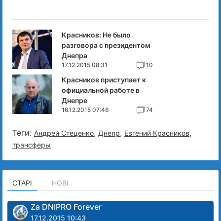
Красников: Не было
разговора с президентом
Днепра
17.12.2015 08:31
10
Красников приступает к
официальной работе в
Днепре
16.12.2015 07:46
74
Теги:
,
,
,
Андрей Стеценко
Днепр
Евгений Красников
трансферы
СТАРІ
НОВІ
Za DNIPRO Forever
17.12.2015 10:43