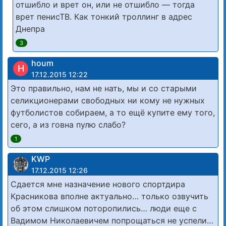
отшибло и врет он, или не отшибло — тогда
врет пенисТВ. Как тонкий троллинг в адрес
Днепра
3
houm
H
17.12.2015 12:22
Это правильно, нам не нать, мы и со старыми
селикционерами свободных ни кому не нужных
футболистов собираем, а то ещё купите ему того,
сего, а из говна пулю слабо?
1
KWP
17.12.2015 12:26
Сдается мне назначение нового спортдира
Красникова вполне актуально… только озвучить
об этом слишком поторопились… люди еще с
Вадимом Николаевичем попрощаться не успели…