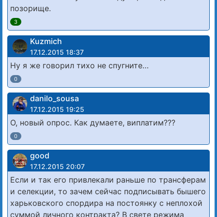
позорище.
3
Kuzmich
17.12.2015 18:37
Ну я же говорил тихо не спугните…
0
danilo_sousa
17.12.2015 19:25
О, новый опрос. Как думаете, виплатим???
0
good
17.12.2015 20:07
Если и так его привлекали раньше по трансферам
и селекции, то зачем сейчас подписывать бышего
харьковского спордира на постоянку с неплохой
суммой личного контракта? В свете режима