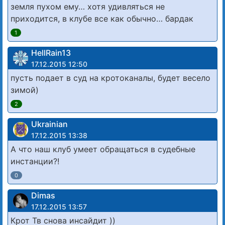
земля пухом ему… хотя удивляться не
приходится, в клубе все как обычно… бардак
1
HellRain13
17.12.2015 12:50
пусть подает в суд на кротоканалы, будет весело
зимой)
2
Ukrainian
17.12.2015 13:38
А что наш клуб умеет обращаться в судебные
инстанции?!
0
Dimas
17.12.2015 13:57
Крот Тв снова инсайдит ))