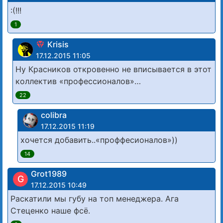
:(!!!
1
Krisis
17.12.2015 11:05
Ну Красников откровенно не вписывается в этот
коллектив «профессионалов»…
22
colibra
17.12.2015 11:19
хочется добавить..«проффесионалов»))
14
Grot1989
G
17.12.2015 10:49
Раскатили мы губу на топ менеджера. Ага
Стеценко наше фсё.