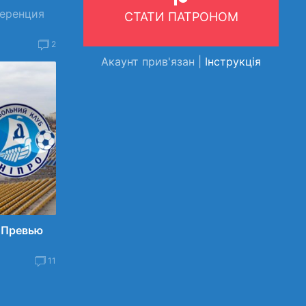
ференция
СТАТИ ПАТРОНОМ
2
Акаунт прив'язан |
Інструкція
. Превью
11