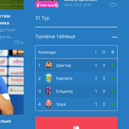
28.12.2023 16:18
1
отим
31 Тур
ника
едстоит
Турнірна таблиця
еча ...
25
Команда
І
О
Ф
1
Шахтар
1
3
2
Карпати
1
3
3
Епіцентр
1
3
4
Зоря
1
3
ально