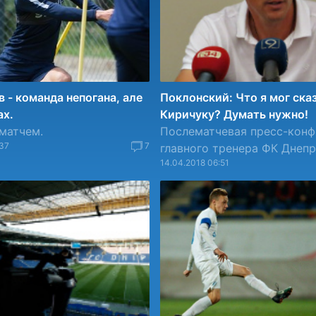
в - команда непогана, але
Поклонский: Что я мог ска
ах.
Киричуку? Думать нужно!
 матчем.
Послематчевая пресс-кон
37
7
главного тренера ФК Днепр
14.04.2018 06:51