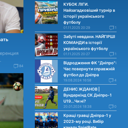
КУБОК ЛІГИ.
Найзагадковіший турнір в
історії українського
футболу
01.11.2025 20:29
1
Забуті невдахи. НАЙГІРШІ
зать
КОМАНДИ в історії
українського футболу
ференция
01.11.2025 20:27
1
.
Відродження ФК "Дніпро":
84
Час повернути справжній
футбол до Дніпра
19.08.2024 16:58
4
ДЕНИС ЖДАНОВ |
Вундеркінд СК Дніпро-1
U19...Чи нi?
20.01.2024 18:38
0
Кращі гравці Дніпра-1 у
2023-му році. Вибiр
каналу SpielRate