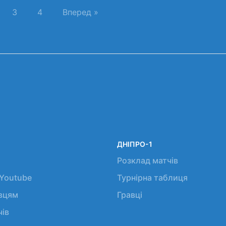
3
4
Вперед »
ДНІПРО-1
Розклад матчів
 Youtube
Турнірна таблиця
авцям
Гравці
чів