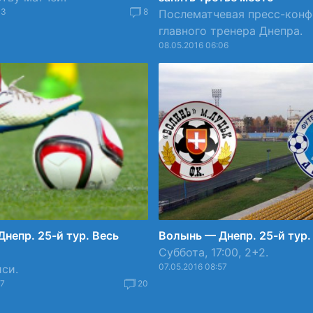
13
8
Послематчевая пресс-кон
главного тренера Днепра.
08.05.2016 06:06
непр. 25-й тур. Весь
Волынь — Днепр. 25-й тур
Суббота, 17:00, 2+2.
07.05.2016 08:57
иси.
57
20