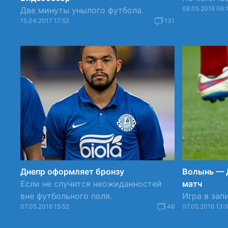
08.05.2016 06:
Две минуты унылого футбола.
15.04.2017 17:52
131
Днепр оформляет бронзу
Волынь — Д
Если не случится неожиданностей
матч
вне футбольного поля.
Игра в зап
07.05.2016 15:52
46
07.05.2016 13: