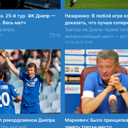
а. 25-й тур. ФК Днепр —
Назаренко: В любой игре х
. Весь матч
доказать, что лучше сопер
непра.
Завтра на Днепр-Арене пр
47
129
интереснейший матч — встр
12.04.2018 12:45
ал рекордсменом Днепра
Маркевич: Было принципи
тву матчей!
занять третье место