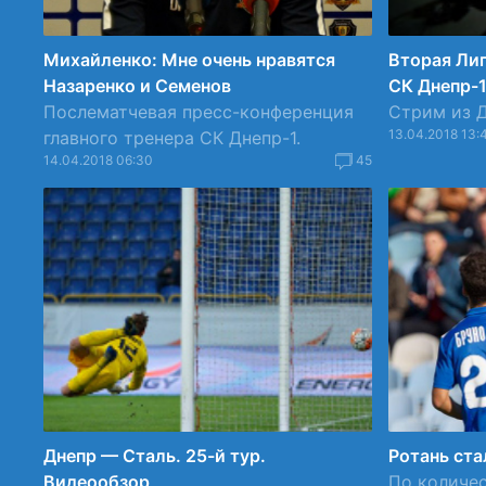
Михайленко: Мне очень нравятся
Вторая Лиг
Назаренко и Семенов
СК Днепр-1
Послематчевая пресс-конференция
Стрим из Д
13.04.2018 13:
главного тренера СК Днепр-1.
14.04.2018 06:30
45
Днепр — Сталь. 25-й тур.
Ротань ст
Видеообзор
По количес