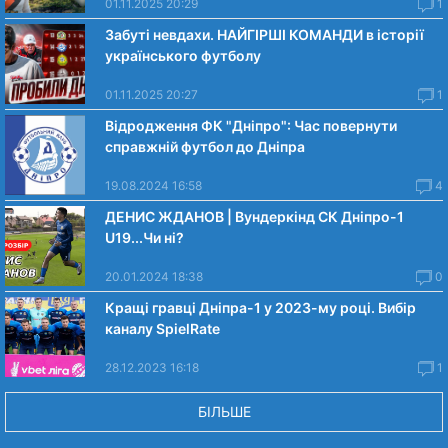
01.11.2025 20:29
1
Забуті невдахи. НАЙГІРШІ КОМАНДИ в історії
українського футболу
01.11.2025 20:27
1
Відродження ФК "Дніпро": Час повернути
справжній футбол до Дніпра
19.08.2024 16:58
4
ДЕНИС ЖДАНОВ | Вундеркінд СК Дніпро-1
U19...Чи нi?
20.01.2024 18:38
0
Кращі гравці Дніпра-1 у 2023-му році. Вибiр
каналу SpielRate
28.12.2023 16:18
1
БІЛЬШЕ