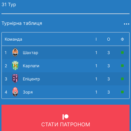
31 Тур
Турнірна таблиця
Команда
І
О
Ф
1
Шахтар
1
3
2
Карпати
1
3
3
Епіцентр
1
3
4
Зоря
1
3
СТАТИ ПАТРОНОМ