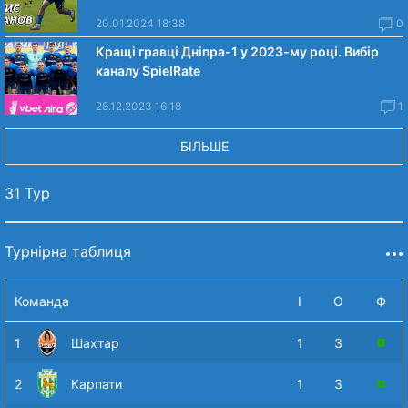
20.01.2024 18:38
0
Кращі гравці Дніпра-1 у 2023-му році. Вибiр
каналу SpielRate
28.12.2023 16:18
1
БІЛЬШЕ
31 Тур
Турнірна таблиця
Команда
І
О
Ф
1
Шахтар
1
3
2
Карпати
1
3