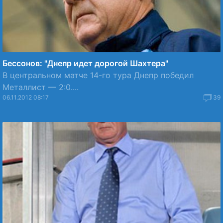
Бессонов: "Днепр идет дорогой Шахтера"
В центральном матче 14-го тура Днепр победил
Металлист — 2:0....
06.11.2012 08:17
39