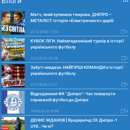
Блоги
Матч, який зупинила темрява. ДНІПРО –
МЕТАЛІСТ: історія «Електричного» дербі
20.12.2025 17:00
0
КУБОК ЛІГИ. Найзагадковіший турнір в історії
українського футболу
01.11.2025 20:29
1
Забуті невдахи. НАЙГІРШІ КОМАНДИ в історії
українського футболу
01.11.2025 20:27
1
Відродження ФК "Дніпро": Час повернути
справжній футбол до Дніпра
19.08.2024 16:58
4
ДЕНИС ЖДАНОВ | Вундеркінд СК Дніпро-1
U19...Чи нi?