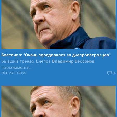
Бессонов: "Очень порадовался за днепропетровцев"
Бывший тренер Днепра
Владимир Бессонов
прокомменти...
25.11.2012 09:54
15