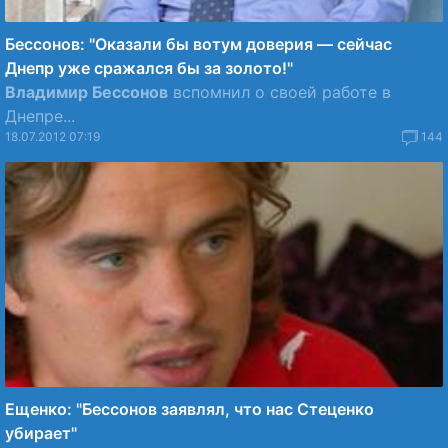
Бессонов: "Оказали бы вотум доверия — сейчас
Днепр уже сражался бы за золото!"
Владимир Бессонов
вспомнил о своей работе в
Днепре...
18.07.2012 07:19
144
Ещенко: "Бессонов заявлял, что нас Стеценко
убирает"