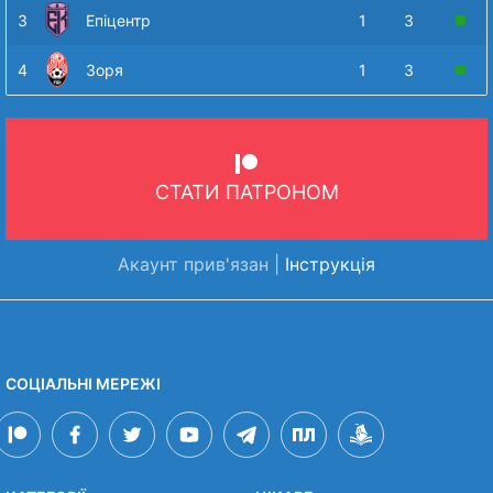
3
Епіцентр
1
3
4
Зоря
1
3
СТАТИ ПАТРОНОМ
Акаунт прив'язан |
Інструкція
СОЦІАЛЬНІ МЕРЕЖІ