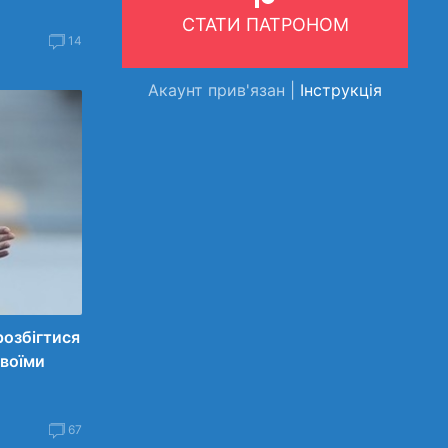
СТАТИ ПАТРОНОМ
14
Акаунт прив'язан |
Інструкція
розбігтися
своїми
67