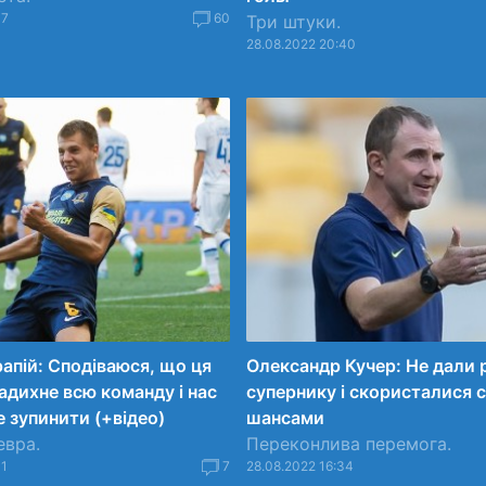
17
60
Три штуки.
28.08.2022 20:40
апій: Сподіваюся, що ця
Олександр Кучер: Не дали 
адихне всю команду і нас
супернику і скористалися 
е зупинити (+відео)
шансами
евра.
Переконлива перемога.
31
7
28.08.2022 16:34