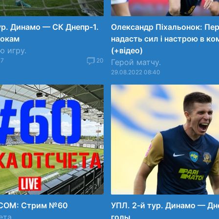
ур. Динамо — СК Днепр-1.
Олександр Піхальонок: Пе
рокам
надасть сил і настрою в ко
ю игру.
(+відео)
17
20
Герой матчу.
29.08.2022 08:40
COM: Стрим №60
УПЛ. 2-й тур. Динамо — Дн
ета.
голы