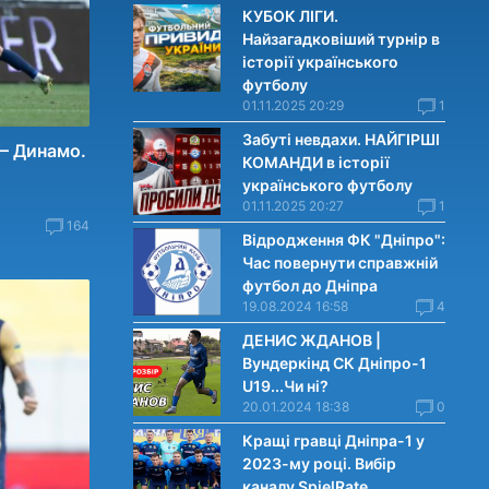
КУБОК ЛІГИ.
Найзагадковіший турнір в
історії українського
футболу
01.11.2025 20:29
1
Забуті невдахи. НАЙГІРШІ
 — Динамо.
КОМАНДИ в історії
українського футболу
01.11.2025 20:27
1
164
Відродження ФК "Дніпро":
Час повернути справжній
футбол до Дніпра
19.08.2024 16:58
4
ДЕНИС ЖДАНОВ |
Вундеркінд СК Дніпро-1
U19...Чи нi?
20.01.2024 18:38
0
Кращі гравці Дніпра-1 у
2023-му році. Вибiр
каналу SpielRate