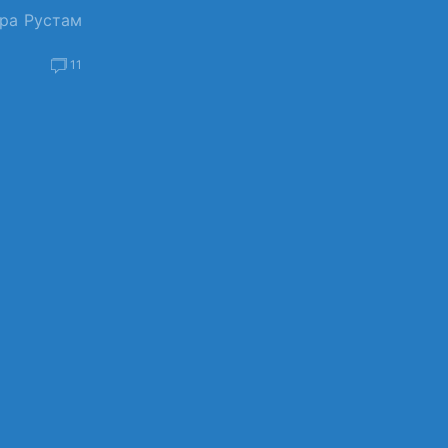
ра Рустам
11