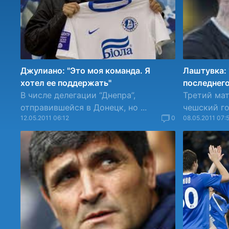
Джулиано: "Это моя команда. Я
Лаштувка: 
хотел ее поддержать"
последнего
В числе делегации “Днепра”,
Третий мат
отправившейся в Донецк, но ...
чешский гол
12.05.2011 06:12
0
08.05.2011 07: