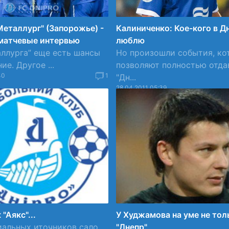
"Металлург" (Запорожье) -
Калиниченко: Кое-кого в Дн
ематчевые интервью
люблю
аллурга” еще есть шансы
Но произошли события, ко
е. Другое ...
позволяют полностью отда
40
1
"Дн...
28.04.2011 05:39
 "Аякс"...
У Худжамова на уме не тол
иальных иточников сало
"Днепр"