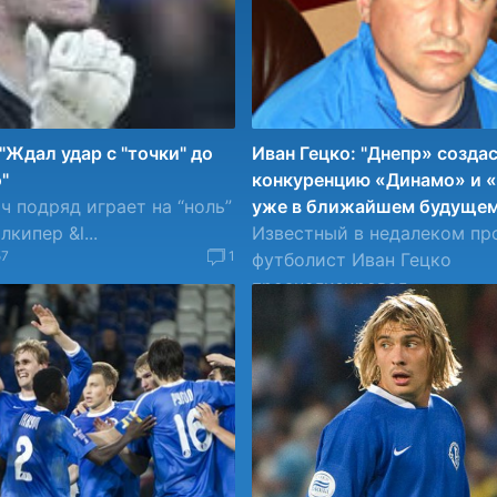
"Ждал удар с "точки" до
Иван Гецко: "Днепр» созда
"
конкуренцию «Динамо» и 
ч подряд играет на “ноль”
уже в ближайшем будущем
кипер &l...
Известный в недалеком п
57
1
футболист Иван Гецко
проанализировал ...
03.05.2011 08:34