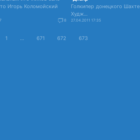
что Игорь Коломойский
Голкипер донецкого Шахте
Худж...
7
8
27.04.2011 17:35
1
…
671
672
673