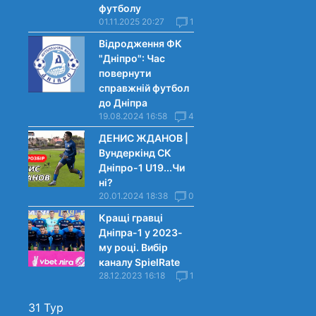
футболу
01.11.2025 20:27
1
Відродження ФК
"Дніпро": Час
повернути
справжній футбол
до Дніпра
19.08.2024 16:58
4
ДЕНИС ЖДАНОВ |
Вундеркінд СК
Дніпро-1 U19...Чи
нi?
20.01.2024 18:38
0
Кращі гравці
Дніпра-1 у 2023-
му році. Вибiр
каналу SpielRate
28.12.2023 16:18
1
31 Тур