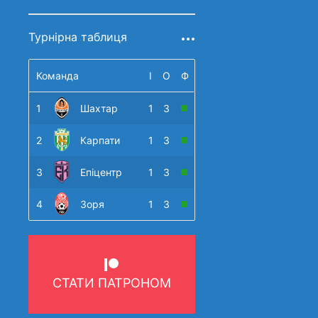
Турнірна таблиця
Команда
І
О
Ф
1
Шахтар
1
3
2
Карпати
1
3
3
Епіцентр
1
3
4
Зоря
1
3
СТАТИ ПАТРОНОМ