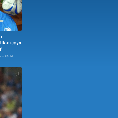
ст
«Шахтеру»
"
рошлом
1