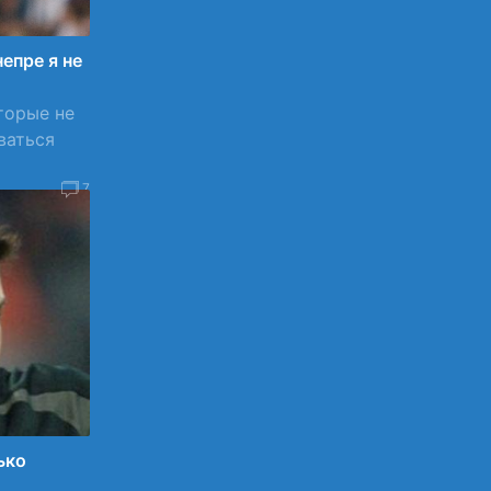
епре я не
торые не
ваться
7
ько