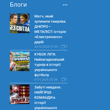
Блоги
Матч, який
зупинила темрява.
ДНІПРО –
МЕТАЛІСТ: історія
«Електричного»
дербі
20.12.2025 17:00
0
КУБОК ЛІГИ.
Найзагадковіший
турнір в історії
українського
футболу
01.11.2025 20:29
1
Забуті невдахи.
НАЙГІРШІ
КОМАНДИ в
історії
українського