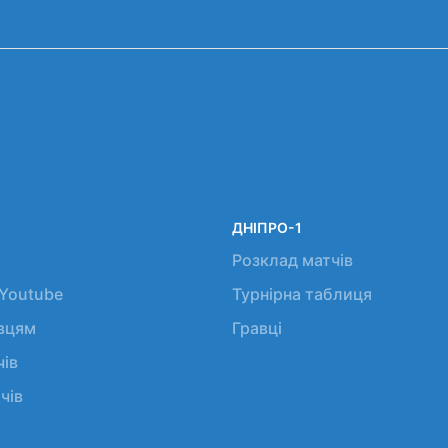
ДНІПРО-1
Розклад матчів
 Youtube
Турнірна таблиця
авцям
Гравці
чів
чів