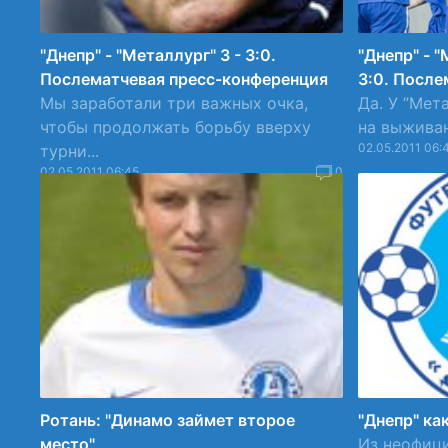
"Днепр" - "Металлург" З - 3:0.
"Днепр" - 
Послематчевая пресс-конференция
3:0. Посл
Мы заработали три важных очка,
Да. У ”Мет
чтобы продолжать борьбу вверху
на выживани
02.05.2011 06:
турни...
02.05.2011 06:45
0
Ротань: "Динамо займет второе
"Днепр" как
место"
Из неофиц