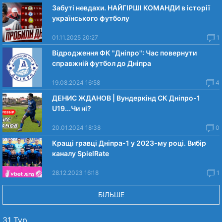
Забуті невдахи. НАЙГІРШІ КОМАНДИ в історії
українського футболу
01.11.2025 20:27
1
Відродження ФК "Дніпро": Час повернути
справжній футбол до Дніпра
19.08.2024 16:58
4
ДЕНИС ЖДАНОВ | Вундеркінд СК Дніпро-1
U19...Чи нi?
20.01.2024 18:38
0
Кращі гравці Дніпра-1 у 2023-му році. Вибiр
каналу SpielRate
28.12.2023 16:18
1
БІЛЬШЕ
31 Тур