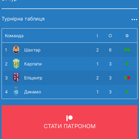
Турнірна таблиця
Команда
І
О
Ф
1
Шахтар
2
6
2
Карпати
1
3
3
Епіцентр
2
3
4
Динамо
1
3
СТАТИ ПАТРОНОМ