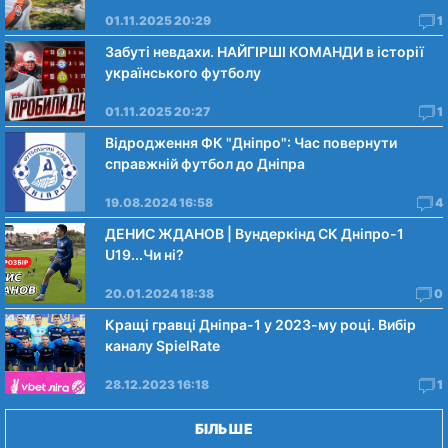
01.11.2025 20:29
1
Забуті невдахи. НАЙГІРШІ КОМАНДИ в історії
українського футболу
01.11.2025 20:27
1
Відродження ФК "Дніпро": Час повернути
справжній футбол до Дніпра
19.08.2024 16:58
4
ДЕНИС ЖДАНОВ | Вундеркінд СК Дніпро-1
U19...Чи нi?
20.01.2024 18:38
0
Кращі гравці Дніпра-1 у 2023-му році. Вибiр
каналу SpielRate
28.12.2023 16:18
1
БІЛЬШЕ