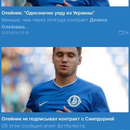
Олейник: "Однозначно уеду из Украины"
Меньше, чем через полгода контракт
Дениса
Олейника
...
12.01.2014 13:20
36
Олейник не подписывал контракт с Сампдорией
Об этом сообщил агент футболиста.