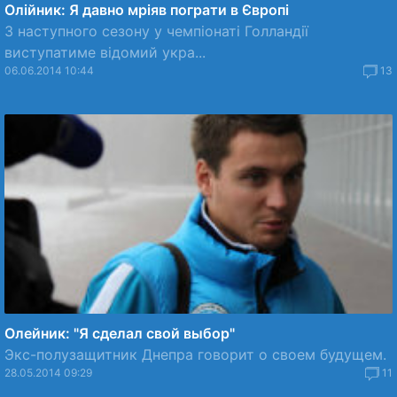
Олiйник: Я давно мрiяв пограти в Європi
З наступного сезону у чемпiонатi Голландiї
виступатиме вiдомий укра...
06.06.2014 10:44
13
Олейник: "Я сделал свой выбор"
Экс-полузащитник Днепра говорит о своем будущем.
28.05.2014 09:29
11