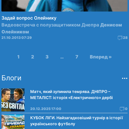
Задай вопрос Олейнику
Видеовстреча с полузащитником Днепра
Денисом
Олейником
21.10.2013 07:29
28
1
2
3
…
7
Вперед »
Блоги
Матч, який зупинила темрява. ДНІПРО –
МЕТАЛІСТ: історія «Електричного» дербі
20.12.2025 17:00
0
КУБОК ЛІГИ. Найзагадковіший турнір в історії
українського футболу