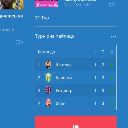
28.12.2023 16:18
1
днялась на
31 Тур
аины в
Турнірна таблиця
4
Команда
І
О
Ф
1
Шахтар
1
3
2
Карпати
1
3
3
Епіцентр
1
3
4
Зоря
1
3