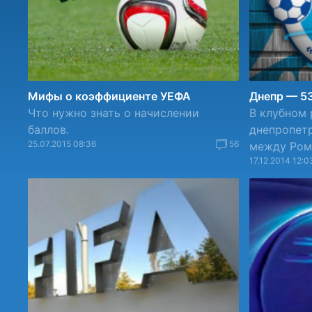
Мифы о коэффициенте УЕФА
Днепр — 5
Что нужно знать о начислении
В клубном 
баллов.
днепропет
25.07.2015 08:36
56
между Ромо
17.12.2014 12:0