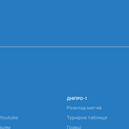
ДНІПРО-1
Розклад матчів
 Youtube
Турнірна таблиця
авцям
Гравці