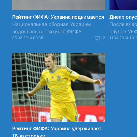
Рейтинг ФИФА: Украина поднимается
Днепр опус
Национальная сборная Украины
После вчер
поднялась в рейтинге ФИФА.
клубов УЕ
05.06.2014 09:35
12
11.04.2014 11:1
Рейтинг ФИФА: Украина удерживает
18-ю строчку