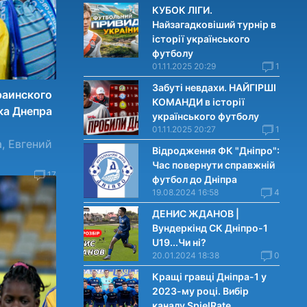
КУБОК ЛІГИ.
Найзагадковіший турнір в
історії українського
футболу
01.11.2025 20:29
1
Забуті невдахи. НАЙГІРШІ
раинского
КОМАНДИ в історії
ка Днепра
українського футболу
01.11.2025 20:27
1
, Евгений
Відродження ФК "Дніпро":
Час повернути справжній
17
футбол до Дніпра
19.08.2024 16:58
4
ДЕНИС ЖДАНОВ |
Вундеркінд СК Дніпро-1
U19...Чи нi?
20.01.2024 18:38
0
Кращі гравці Дніпра-1 у
2023-му році. Вибiр
каналу SpielRate