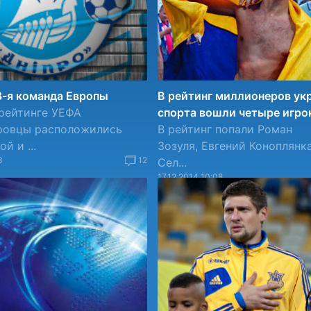
3-я команда Европы
В рейтинг миллионеров ук
рейтинге УЕФА
спорта вошли четыре игро
ровцы расположились
В рейтинг попали Роман
й и ...
Зозуля, Евгений Коноплянка
3
12
Сел...
17.12.2014 10:08