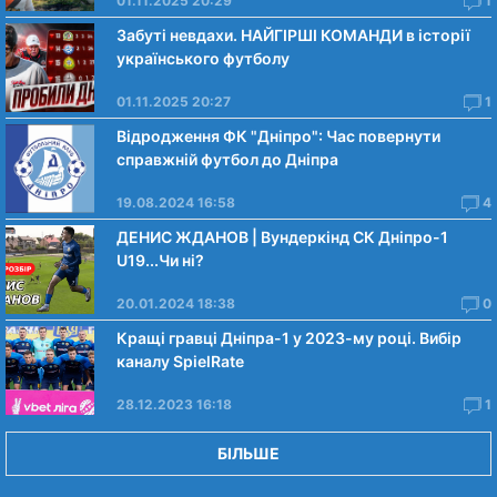
01.11.2025 20:29
1
Забуті невдахи. НАЙГІРШІ КОМАНДИ в історії
українського футболу
01.11.2025 20:27
1
Відродження ФК "Дніпро": Час повернути
справжній футбол до Дніпра
19.08.2024 16:58
4
ДЕНИС ЖДАНОВ | Вундеркінд СК Дніпро-1
U19...Чи нi?
20.01.2024 18:38
0
Кращі гравці Дніпра-1 у 2023-му році. Вибiр
каналу SpielRate
28.12.2023 16:18
1
БІЛЬШЕ