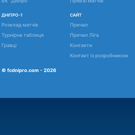
БК "Дніпро"
Прев'ю матчів
ДНІПРО-1
САЙТ
Розклад матчів
Причал
Турнірна таблиця
Причал Ліга
Гравці
Контакти
Контакт із розробником
© fcdnipro.com - 2026