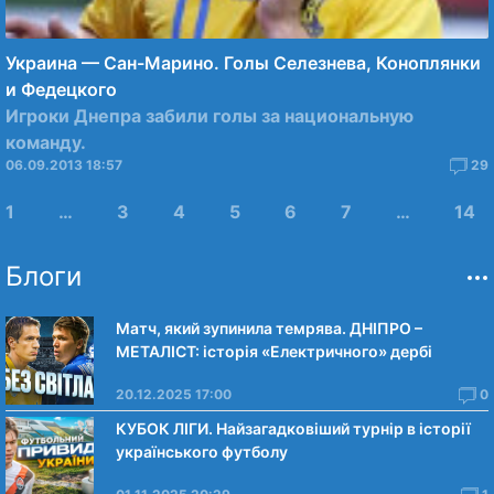
Украина — Сан-Марино. Голы Селезнева, Коноплянки
и Федецкого
Игроки Днепра забили голы за национальную
команду.
06.09.2013 18:57
29
1
…
3
4
5
6
7
…
14
Блоги
Матч, який зупинила темрява. ДНІПРО –
МЕТАЛІСТ: історія «Електричного» дербі
20.12.2025 17:00
0
КУБОК ЛІГИ. Найзагадковіший турнір в історії
українського футболу