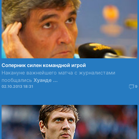
Соперник силен командной игрой
Накануне важнейшего матча с журналистами
пообщались
Хуанде ...
02.10.2013 18:31
9