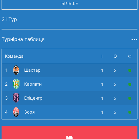
БІЛЬШЕ
31 Тур
Турнірна таблиця
Команда
І
О
Ф
1
Шахтар
1
3
2
Карпати
1
3
3
Епіцентр
1
3
4
Зоря
1
3