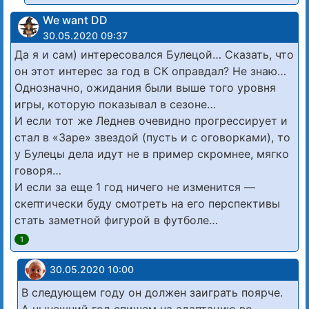
We want DD
30.05.2020 09:37
Да я и сам) интересовался Булецой… Сказать, что
он этот интерес за год в СК оправдал? Не знаю…
Однозначно, ожидания были выше того уровня
игры, которую показывал в сезоне…
И если тот же Леднев очевидно прогрессирует и
стал в «Заре» звездой (пусть и с оговорками), то
у Булецы дела идут не в пример скромнее, мягко
говоря…
И если за еще 1 год ничего не изменится —
скептически буду смотреть на его перспективы
стать заметной фигурой в футболе…
1
30.05.2020 10:00
В следующем году он должен заиграть поярче.
А нынешний год спишем на адаптацию во