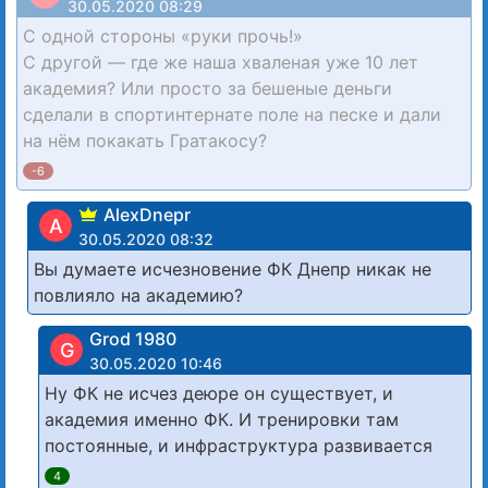
30.05.2020 08:29
С одной стороны «руки прочь!»
С другой — где же наша хваленая уже 10 лет
академия? Или просто за бешеные деньги
сделали в спортинтернате поле на песке и дали
на нём покакать Гратакосу?
-6
AlexDnepr
A
30.05.2020 08:32
Вы думаете исчезновение ФК Днепр никак не
повлияло на академию?
Grod 1980
G
30.05.2020 10:46
Ну ФК не исчез деюре он существует, и
академия именно ФК. И тренировки там
постоянные, и инфраструктура развивается
4