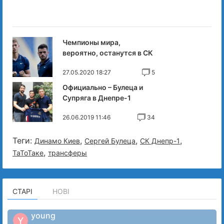
Чемпионы мира,
вероятно, останутся в СК
27.05.2020 18:27
5
Официально – Булеца и
Супряга в Днепре-1
26.06.2019 11:46
34
Теги:
,
,
,
Динамо Киев
Сергей Булеца
СК Днепр-1
,
ТаТоТаке
трансферы
СТАРІ
НОВІ
young
Y