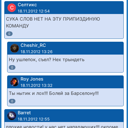
Cелтикс
C
18.11.2012 12:54
СУКА СЛОВ НЕТ НА ЭТУ ПРИПИЗДИНУЮ
КОМАНДУ
0
Cheshir_RC
18.11.2012 13:26
Ну ушлепок, съел? Нех трындеть
0
Roy Jones
18.11.2012 13:32
Ты нытик и лох!!! Болей за Барселону!!!
0
Barret
18.11.2012 12:55
плохие новости! у нас нет нападающих!!! окроме