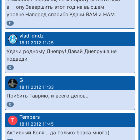
в___опу.Завершить этот год на высшем
уровне.Наперед спасибо.Удачи ВАМ и НАМ.
0
vlad-dndz
18.11.2012 11:25
Удачи родному Днепру! Давай Днепруша не
подведи
0
G
18.11.2012 11:33
Прибить Таврию, и всего делов…
0
Tempers
T
18.11.2012 11:45
Активный Коля… да только брака много(