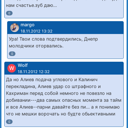
нам счастье.зуб даю…
0
margo
18.11.2012 13:32
Ура! Твои слова подтвердились, Днепр
молодчики оторвались.
0
Wolf
W
18.11.2012 12:32
Да но Алиев подача углового и Калинич
перекладина, Алиев удар со штрафного и
Кахриман перед собой немного не повезло на
добивании---два самых опасных момента за тайм
и все Алиев--парни давайте без пи… а я понимаю
что не мешки ворочать но будте обьективными
0