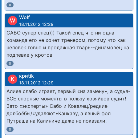
0
Wolf
W
18.11.2012 12:29
САБО супер спец))) Такой спец что ни одна
команда его не хочет тренером, потому что как
человек говно и продажная тварь--динамовец на
подпевке у кротов
0
криtik
К
18.11.2012 12:29
Алиев слабо играет, первый «на замену», а судья-
ВСЕ спорные моменты в пользу хозяйвов судит!
Зато «эксперты» Сабо и Ковалец/редкие
долбоёбы/«удаляют»Канкаву, а явный фол
Путраша на Калиниче даже не показали!
0