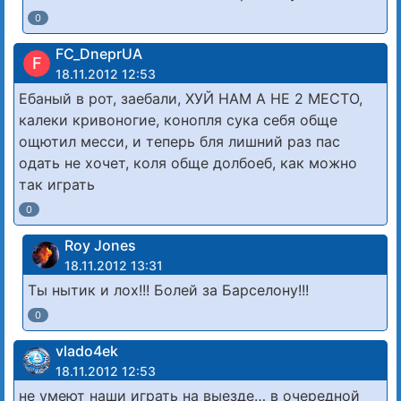
0
FC_DneprUA
F
18.11.2012 12:53
Ебаный в рот, заебали, ХУЙ НАМ А НЕ 2 МЕСТО,
калеки кривоногие, конопля сука себя обще
ощютил месси, и теперь бля лишний раз пас
одать не хочет, коля обще долбоеб, как можно
так играть
0
Roy Jones
18.11.2012 13:31
Ты нытик и лох!!! Болей за Барселону!!!
0
vlado4ek
18.11.2012 12:53
не умеют наши играть на выезде… в очередной