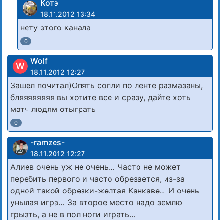
Котэ
18.11.2012 13:34
нету этого канала
0
Wolf
W
18.11.2012 12:27
Зашел почитал)Опять сопли по ленте размазаны,
бляяяяяяяя вы хотите все и сразу, дайте хоть
матч людям отыграть
0
-ramzes-
18.11.2012 12:27
Алиев очень уж не очень… Часто не может
перебить первого и часто обрезается, из-за
одной такой обрезки-желтая Канкаве… И очень
унылая игра… За второе место надо землю
грызть, а не в пол ноги играть…