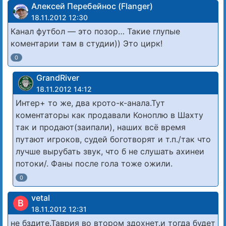
Алексей Перебейнос (Flanger)
18.11.2012 12:30
Канал футбол — это позор… Такие глупые
коментарии там в студии)) Это цирк!
0
GrandRiver
18.11.2012 14:12
Интер+ то же, два крото-к-анала.Тут
коментаторы как продавали Коноплю в Шахту
так и продают(заипали), наших всё время
путают игроков, судей боготворят и т.п./так что
лучше вырубать звук, что б не слушать ахинеи
потоки/. Фаны после гола тоже ожили.
0
vetal
В
18.11.2012 12:31
не бздите.Таврия во втором здохнет.и тогда будет