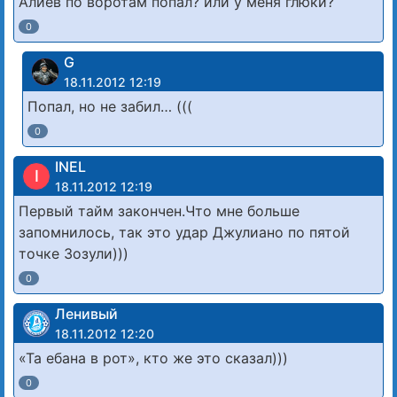
Алиев по воротам попал? или у меня глюки?
0
G
18.11.2012 12:19
Попал, но не забил… (((
0
INEL
I
18.11.2012 12:19
Первый тайм закончен.Что мне больше
запомнилось, так это удар Джулиано по пятой
точке Зозули)))
0
Ленивый
18.11.2012 12:20
«Та ебана в рот», кто же это сказал)))
0