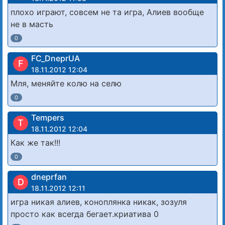
плохо играют, совсем не та игра, Алиев вообще
не в масть
0
FC_DneprUA
F
18.11.2012 12:04
Мля, меняйте колю на селю
0
Tempers
T
18.11.2012 12:04
Как же так!!!
0
dneprfan
D
18.11.2012 12:11
игра никая алиев, коноплянка никак, зозуля
просто как всегда бегает.криатива 0