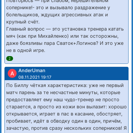
Повторюсь — при слабом, нерешительном
сопернике!- это и вызывало раздражение у
болельщиков, ждущих агрессивных атак и
крупный счёт.
Главный вопрос — это установка тренера катать
мяч (как при Михайленко) или так осторожны,
даже боязливы пара Сваток+Логинов? И это уже
не в одной игре.
2
AnderUman
A
08.11.2021 19:17
По Биллу чёткая характеристика: уже не первый
матч парень за те несчастные минуты, которые
предоставляет ему наш чудо-тренер не просто
старается, а просто из кожи вон вылазит: хорошо
открывается, играет в пас в касание, обостряет,
пробивает, идёт в обводку один в один, причём,
зачастую, против сразу нескольких соперников! Я