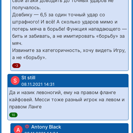
свои атаки доводить до точных ударов не
получалось.
Довбику — 6,5 за один точный удар со
штрафного! И всё! А сколько ударов мимо и
потерь мяча в борьбе! Функция нападающего —
бить и забивать, а не имитировать «борьбу» за
мяч.
Извините за категоричность, хочу видеть Игру,
а не «борьбу».
-3
St still
S
08.11.2021 14:31
Да и назик левоногий, ему на правом фланге
кайфовей. Месси тоже разный игрок на левом и
правом Ланге
10
Antony Black
A