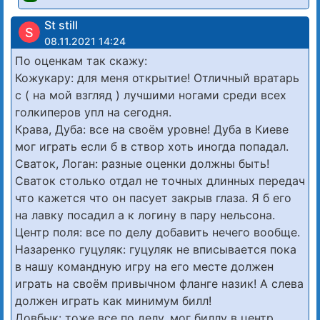
St still
S
08.11.2021 14:24
По оценкам так скажу:
Кожукару: для меня открытие! Отличный вратарь
с ( на мой взгляд ) лучшими ногами среди всех
голкиперов упл на сегодня.
Крава, Дуба: все на своём уровне! Дуба в Киеве
мог играть если б в створ хоть иногда попадал.
Сваток, Логан: разные оценки должны быть!
Сваток столько отдал не точных длинных передач
что кажется что он пасует закрыв глаза. Я б его
на лавку посадил а к логину в пару нельсона.
Центр поля: все по делу добавить нечего вообще.
Назаренко гуцуляк: гуцуляк не вписывается пока
в нашу командную игру на его месте должен
играть на своём привычном фланге назик! А слева
должен играть как минимум билл!
Довбык: тоже все по делу, мог биллу в центр