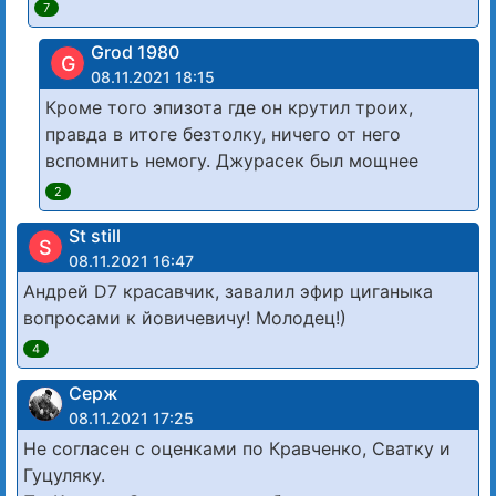
7
Grod 1980
G
08.11.2021 18:15
Кроме того эпизота где он крутил троих,
правда в итоге безтолку, ничего от него
вспомнить немогу. Джурасек был мощнее
2
St still
S
08.11.2021 16:47
Андрей D7 красавчик, завалил эфир циганыка
вопросами к йовичевичу! Молодец!)
4
Серж
08.11.2021 17:25
Не согласен с оценками по Кравченко, Сватку и
Гуцуляку.