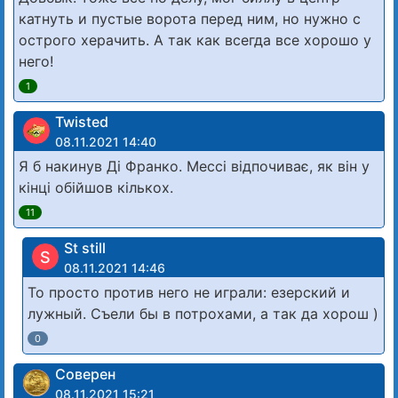
катнуть и пустые ворота перед ним, но нужно с
острого херачить. А так как всегда все хорошо у
него!
1
Twisted
08.11.2021 14:40
Я б накинув Ді Франко. Мессі відпочиває, як він у
кінці обійшов кількох.
11
St still
S
08.11.2021 14:46
То просто против него не играли: езерский и
лужный. Съели бы в потрохами, а так да хорош )
0
Соверен
08.11.2021 15:21