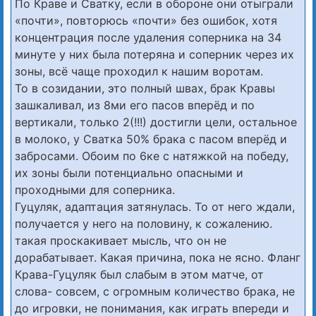
По Краве и Сватку, если в обороне они отыграли
«почти», повторюсь «почти» без ошибок, хотя
концентрация после удаления соперника на 34
минуте у них была потеряна и соперник через их
зоны, всё чаще проходил к нашим воротам.
То в созидании, это полный швах, брак Кравы
зашкаливал, из 8ми его пасов вперёд и по
вертикали, только 2(!!!) достигли цели, остальное
в молоко, у Сватка 50% брака с пасом вперёд и
забросами. Обоим по 6ке с натяжкой на победу,
их зоны были потенциально опасными и
проходными для соперника.
Гуцуляк, адаптация затянулась. То от него ждали,
получается у него на половину, к сожалению.
такая проскакивает мысль, что он не
дорабатывает. Какая причина, пока не ясно. Фланг
Крава-Гуцуляк был слабым в этом матче, от
слова- совсем, с огромным количество брака, не
до игровки, не понимания, как играть впереди и