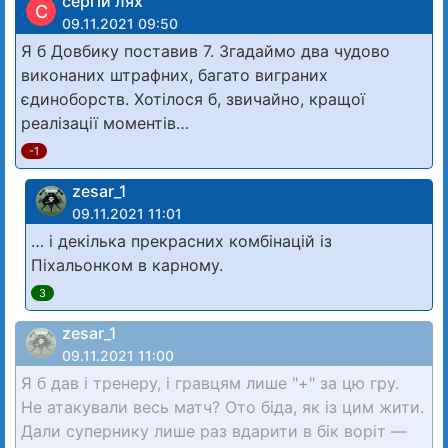
сергій лях
С
09.11.2021 09:50
Я б Довбику поставив 7. Згадаймо два чудово
виконаних штрафних, багато виграних
єдиноборств. Хотілося б, звичайно, кращої
реалізації моментів…
-1
zesar_1
09.11.2021 11:01
… і декілька прекрасних комбінацій із
Піхальонком в карному.
3
zesar_1
09.11.2021 11:00
Я б дав і тренеру, і гравцям лише "+" за цю гру.
Не атакували весь матч? Ото біда, як із цим жити.
Дали супернику лише раз вдарити в бік воріт —