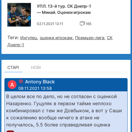
УПЛ. 13-й тур. СК Днепр-1
— Минай. Оценки игрокам
02.11.2021 12:11
165
Теги:
,
,
,
Ингулец
оценки игрокам
Премьер-лига
СК
Днепр-1
СТАРІ
НОВІ
Antony Black
A
08.11.2021 13:58
В целом все по дело, но не согласен с оценкой
Назаренко. Гуцуляк в первом тайме неплохо
комбинировал с тем же Довбыком, а вот у Саши
к сожалению вообще ничего в атаке не
получалось, 5.5 более справедливая оценка