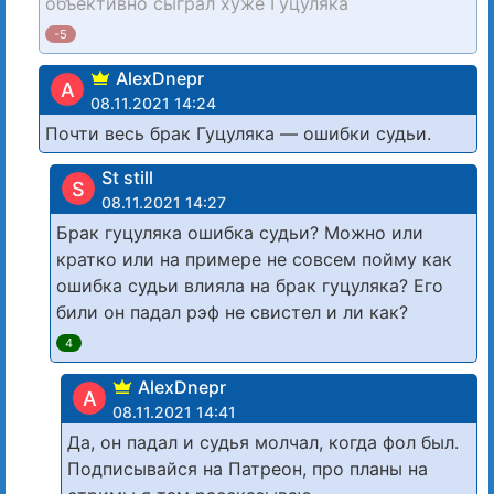
объективно сыграл хуже Гуцуляка
-5
AlexDnepr
A
08.11.2021 14:24
Почти весь брак Гуцуляка — ошибки судьи.
St still
S
08.11.2021 14:27
Брак гуцуляка ошибка судьи? Можно или
кратко или на примере не совсем пойму как
ошибка судьи влияла на брак гуцуляка? Его
били он падал рэф не свистел и ли как?
4
AlexDnepr
A
08.11.2021 14:41
Да, он падал и судья молчал, когда фол был.
Подписывайся на Патреон, про планы на