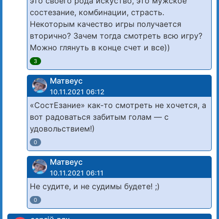
это своего рода искуство, это мужское
состезание, комбинации, страсть.
Некоторым качество игры получается
вторично? Зачем тогда смотреть всю игру?
Можно глянуть в конце счет и все))
3
Матвеус
10.11.2021 06:12
«СостЕзание» как-то смотреть не хочется, а
вот радоваться забитым голам — с
удовольствием!)
0
Матвеус
10.11.2021 06:11
Не судите, и не судимы будете! ;)
0