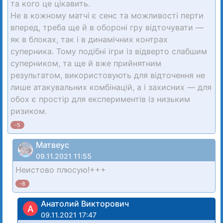
та кого це цікавить.
Не в кожному матчі є сенс та можливості перти
вперед, треба ще й в обороні гру відточувати —
як в блоках, так і в динамічних контрах
суперника. Тому подібні ігри із відверто слабшим
суперником, та ще й вже прийнятним
результатом, використовують для відточення не
лише атакувальних комбінацій, а і захисних — для
обох є простір для експериментів із низьким
ризиком.
-5
Матвеус
09.11.2021 11:55
Неистово плюсую!+++
-8
Анатолий Викторович
А
09.11.2021 17:47