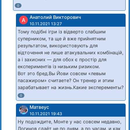
0
Анатолий Викторович
А
10.11.2021 13:27
Тому подібні ігри із відверто слабшим
суперником, та ще й вже прийнятним
результатом, використовують для
відточення не лише атакувальних комбінацій,
а і захисних — для обох є простір для
експериментів із низьким ризиком.
Вот это бред.Вы Йови совсем «левым
пасажиром» считаете? Он тренер и этим
зарабатывает на жизнь.Какие эксперементы?
0
Матвеус
10.11.2021 19:43
Ну подождите, Монте у нас совсем недавно,
Логинов сдаёт не по дням, а по часам, и как