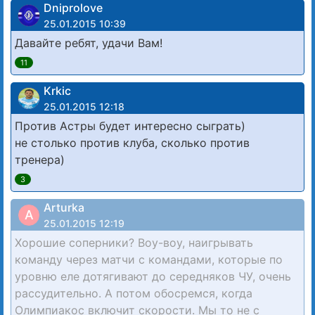
Dniprolove
25.01.2015 10:39
Давайте ребят, удачи Вам!
11
Krkic
25.01.2015 12:18
Против Астры будет интересно сыграть)
не столько против клуба, сколько против
тренера)
3
Arturka
A
25.01.2015 12:19
Хорошие соперники? Воу-воу, наигрывать
команду через матчи с командами, которые по
уровню еле дотягивают до середняков ЧУ, очень
рассудительно. А потом обосремся, когда
Олимпиакос включит скорости. Мы то не с