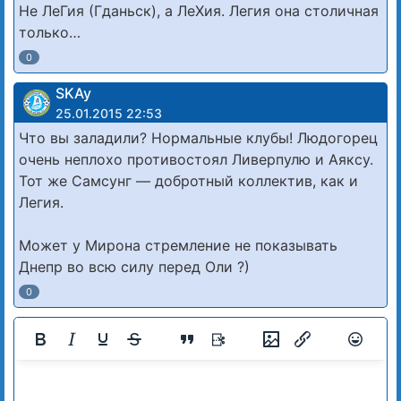
Не ЛеГия (Гданьск), а ЛеХия. Легия она столичная
только…
0
SKAy
25.01.2015 22:53
Что вы заладили? Нормальные клубы! Людогорец
очень неплохо противостоял Ливерпулю и Аяксу.
Тот же Самсунг — добротный коллектив, как и
Легия.
Может у Мирона стремление не показывать
Днепр во всю силу перед Оли ?)
0