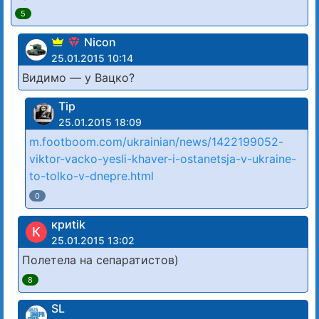
5
Nicon
25.01.2015 10:14
Видимо — у Вацко?
Tip
25.01.2015 18:09
m.footboom.com/ukrainian/news/1422199052-
viktor-vacko-yesli-khaver-i-ostanetsja-v-ukraine-
to-tolko-v-dnepre.html
0
криtik
К
25.01.2015 13:02
Полетела на сепаратистов)
8
SL