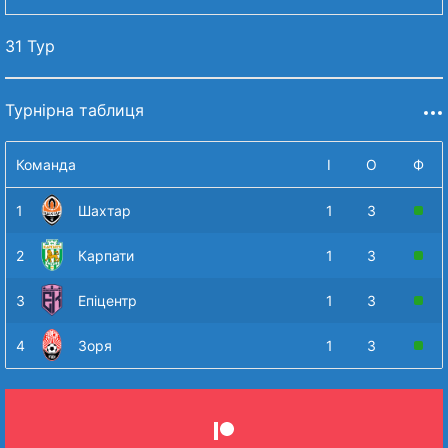
31 Тур
Турнірна таблиця
Команда
І
О
Ф
1
Шахтар
1
3
2
Карпати
1
3
3
Епіцентр
1
3
4
Зоря
1
3