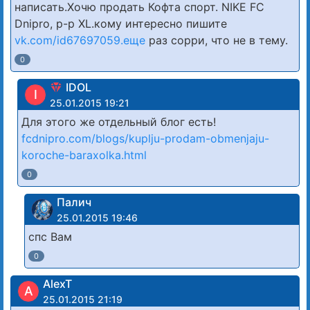
написать.Хочю продать Кофта спорт. NIKE FC
Dnipro, р-р XL.кому интересно пишите
vk.com/id67697059.еще
раз сорри, что не в тему.
0
IDOL
I
25.01.2015 19:21
Для этого же отдельный блог есть!
fcdnipro.com/blogs/kuplju-prodam-obmenjaju-
koroche-baraxolka.html
0
Палич
25.01.2015 19:46
спс Вам
0
AlexT
A
25.01.2015 21:19