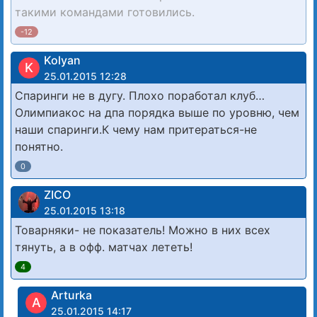
такими командами готовились.
-12
Kolyan
K
25.01.2015 12:28
Спаринги не в дугу. Плохо поработал клуб…
Олимпиакос на дпа порядка выше по уровню, чем
наши спаринги.К чему нам притераться-не
понятно.
0
ZICO
25.01.2015 13:18
Товарняки- не показатель! Можно в них всех
тянуть, а в офф. матчах лететь!
4
Arturka
A
25.01.2015 14:17