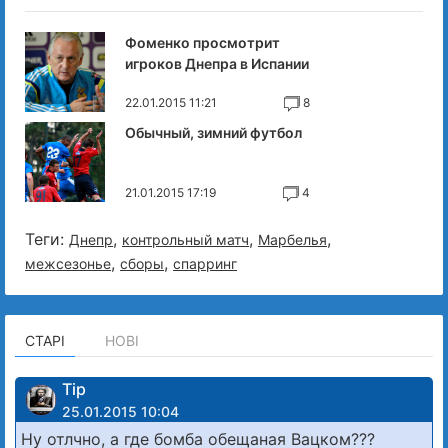
Фоменко просмотрит
игроков Днепра в Испании
22.01.2015 11:21
8
Обычный, зимний футбол
21.01.2015 17:19
4
Теги:
,
,
,
Днепр
контрольный матч
Марбелья
,
,
межсезонье
сборы
спарринг
СТАРІ
НОВІ
Tip
25.01.2015 10:04
Ну отлчно, а где бомба обещаная Вацком???