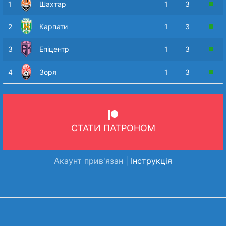
1
Шахтар
1
3
2
Карпати
1
3
3
Епіцентр
1
3
4
Зоря
1
3
СТАТИ ПАТРОНОМ
Акаунт прив'язан |
Інструкція