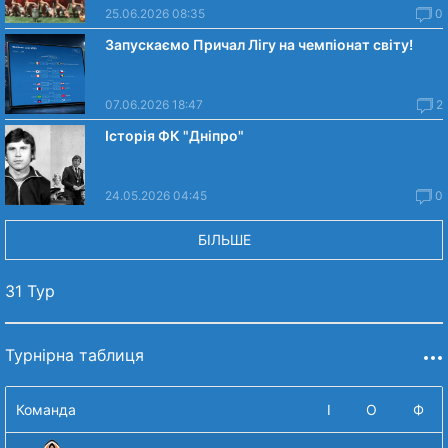
25.06.2026 08:35
0
Запускаємо Причал Лігу на чемпіонат світу!
07.06.2026 18:47
2
Історія ФК "Дніпро"
24.05.2026 04:45
0
БІЛЬШЕ
31 Тур
Турнірна таблиця
Команда
І
О
Ф