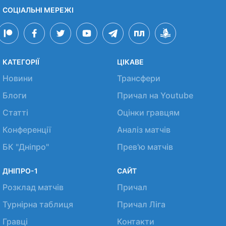
СОЦІАЛЬНІ МЕРЕЖІ
КАТЕГОРІЇ
ЦІКАВЕ
Новини
Трансфери
Блоги
Причал на Youtube
Статті
Оцінки гравцям
Конференції
Аналіз матчів
БК "Дніпро"
Прев'ю матчів
ДНІПРО-1
САЙТ
Розклад матчів
Причал
Турнірна таблиця
Причал Ліга
Гравці
Контакти