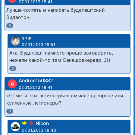
07.01.2013 18:41
Лучше солгать и написать будапештский
Видеотон.
0
shar
07.01.2013 18:51
Ага, Будапешт намного проще выговорить,
нежели какой-то там Секешфехервар...)))
0
Andron150882
A
07.01.2013 18:41
«Отметятся» легионеры-в смысле днепряне или
купленные легионеры?
0
Nicon
07.01.2013 18:43