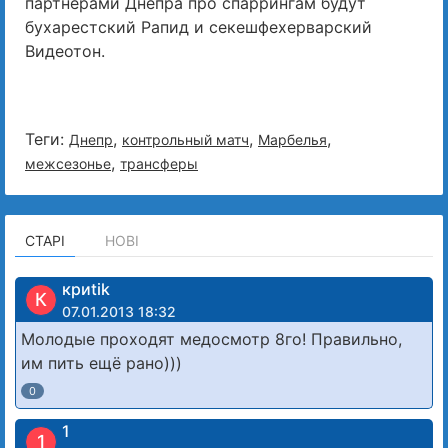
партнерами Днепра про спаррингам будут
бухарестский Рапид и секешфехерварский
Видеотон.
Теги:
,
,
,
Днепр
контрольный матч
Марбелья
,
межсезонье
трансферы
СТАРІ
НОВІ
криtik
К
07.01.2013 18:32
Молодые проходят медосмотр 8го! Правильно,
им пить ещё рано)))
0
1
1