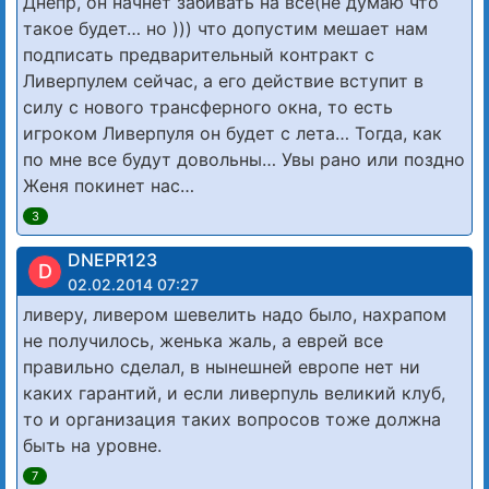
Днепр, он начнет забивать на все(не думаю что
такое будет… но ))) что допустим мешает нам
подписать предварительный контракт с
Ливерпулем сейчас, а его действие вступит в
силу с нового трансферного окна, то есть
игроком Ливерпуля он будет с лета… Тогда, как
по мне все будут довольны… Увы рано или поздно
Женя покинет нас…
3
DNEPR123
D
02.02.2014 07:27
ливеру, ливером шевелить надо было, нахрапом
не получилось, женька жаль, а еврей все
правильно сделал, в нынешней европе нет ни
каких гарантий, и если ливерпуль великий клуб,
то и организация таких вопросов тоже должна
быть на уровне.
7