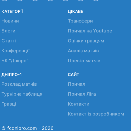
КАТЕГОРІЇ
ЦІКАВЕ
Новини
Трансфери
Блоги
Причал на Youtube
Статті
Оцінки гравцям
Конференції
Аналіз матчів
БК "Дніпро"
Прев'ю матчів
ДНІПРО-1
САЙТ
Розклад матчів
Причал
Турнірна таблиця
Причал Ліга
Гравці
Контакти
Контакт із розробником
© fcdnipro.com - 2026