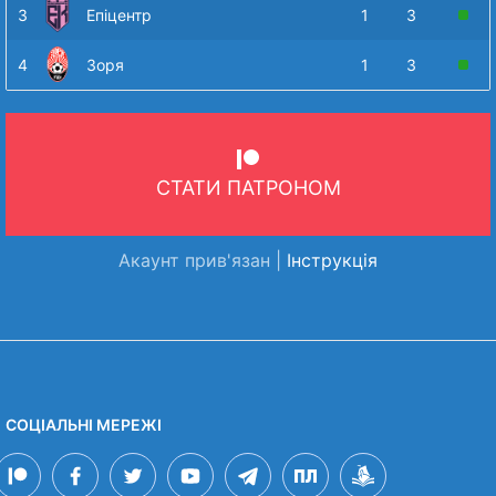
3
Епіцентр
1
3
4
Зоря
1
3
СТАТИ ПАТРОНОМ
Акаунт прив'язан |
Інструкція
СОЦІАЛЬНІ МЕРЕЖІ