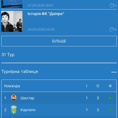
07.06.2026 18:47
2
Історія ФК "Дніпро"
24.05.2026 04:45
0
БІЛЬШЕ
31 Тур
Турнірна таблиця
Команда
І
О
Ф
1
Шахтар
1
3
2
Карпати
1
3