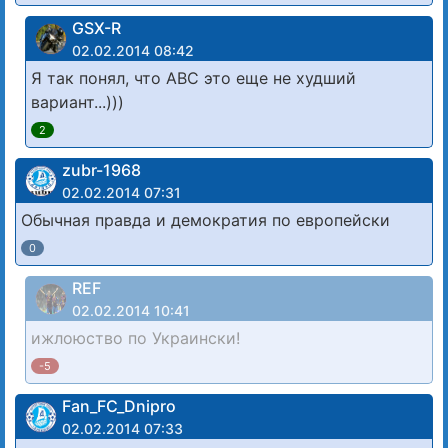
GSX-R
02.02.2014 08:42
Я так понял, что АВС это еще не худший
вариант...)))
2
zubr-1968
02.02.2014 07:31
Обычная правда и демократия по европейски
0
REF
02.02.2014 10:41
ижлоюство по Украински!
-5
Fan_FC_Dnipro
02.02.2014 07:33