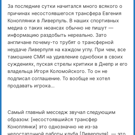
За последние сутки начитался много всякого о
причинах несостоявшегося трансфера Евгения
Коноплянки в Ливерпуль. В наших спортивных
медиа о таких нюансах обычно не пишут —
информацию раздобыть нереально. Зато
англичане почему-то трубят о трансферной
неудаче Ливерпуля на каждом углу. При чем, все
тамошние СМИ на удивление однобоки в своих
суждениях, пуская стрелы критики в Днепр и его
владельца Игоря Коломойского. То он не
подписал соглашение. То вообще не хотел
продавать игрока…
Самый главный месседж звучал следующим
образом: [несостоявшийся трансфер
Коноплянки] это однозначно не из-за
недостаточной работы клуба [Ливерпуля], — это