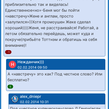
приблизительно так и виделась!
Единственное«но»-Беня мог бы пойти
«навстречу»Жене и англам, просто
«залупился»))Хотя промоушен Жеке сделал
хороший))))Женя, не расстраивайся! Работай, а
летом обязательно перейдешь, может куда и
покруче(прибьёте Тоттнэм и обратишь на себя
внимание)!
-1
Нежданчик)))
Н
02.02.2014 09:50
А «навстречу» это как? Под честное слово? Или
бесплатно?
5
alex_dniepr
02.02.2014 10:31
Под «честное купеческое»слово Д.Генри(если