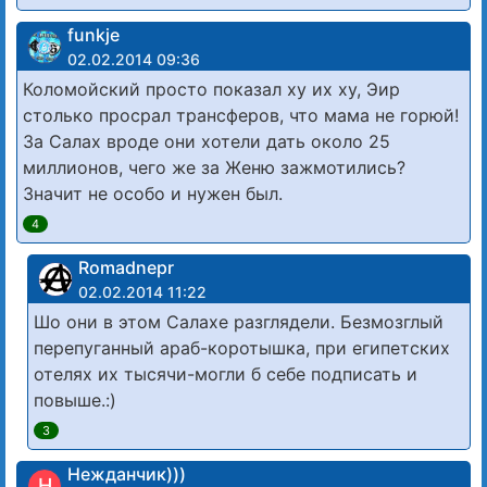
funkje
02.02.2014 09:36
Коломойский просто показал ху их ху, Эир
столько просрал трансферов, что мама не горюй!
За Салах вроде они хотели дать около 25
миллионов, чего же за Женю зажмотились?
Значит не особо и нужен был.
4
Romadnepr
02.02.2014 11:22
Шо они в этом Салахе разглядели. Безмозглый
перепуганный араб-коротышка, при египетских
отелях их тысячи-могли б себе подписать и
повыше.:)
3
Нежданчик)))
Н