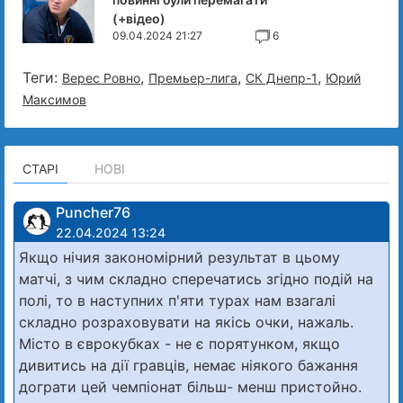
(+відео)
09.04.2024 21:27
6
Теги:
,
,
,
Верес Ровно
Премьер-лига
СК Днепр-1
Юрий
Максимов
СТАРІ
НОВІ
Puncher76
22.04.2024 13:24
Якщо нічия закономірний результат в цьому
матчі, з чим складно сперечатись згідно подій на
полі, то в наступних п'яти турах нам взагалі
складно розраховувати на якісь очки, нажаль.
Місто в єврокубках - не є порятунком, якщо
дивитись на дії гравців, немає ніякого бажання
дограти цей чемпіонат більш- менш пристойно.