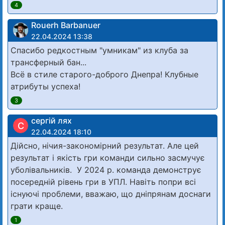
4
Rouerh Barbanuer
22.04.2024 13:38
Спасибо редкостным "умникам" из клуба за
трансферный бан...
Всё в стиле старого-доброго Днепра! Клубные
атрибуты успеха!
3
сергій лях
С
22.04.2024 18:10
Дійсно, нічия-закономірний результат. Але цей
результат і якість гри команди сильно засмучує
уболівальників. У 2024 р. команда демонструє
посередній рівень гри в УПЛ. Навіть попри всі
існуючі проблеми, вважаю, що дніпрянам доснаги
грати краще.
1