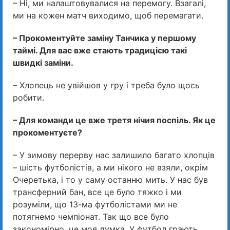
– Ні, ми налаштовувалися на перемогу. Взагалі,
ми на кожен матч виходимо, щоб перемагати.
– Прокоментуйте заміну Танчика у першому
таймі. Для вас вже стають традицією такі
швидкі заміни.
– Хлопець не увійшов у гру і треба було щось
робити.
– Для команди це вже третя нічия поспіль. Як це
прокоментуєте?
– У зимову перерву нас залишило багато хлопців
– шість футболістів, а ми нікого не взяли, окрім
Очеретька, і то у саму останню мить. У нас був
трансферний бан, все це було тяжко і ми
розуміли, що 13-ма футболістами ми не
потягнемо чемпіонат. Так що все було
закономірно, це моя думка. У футбол грають