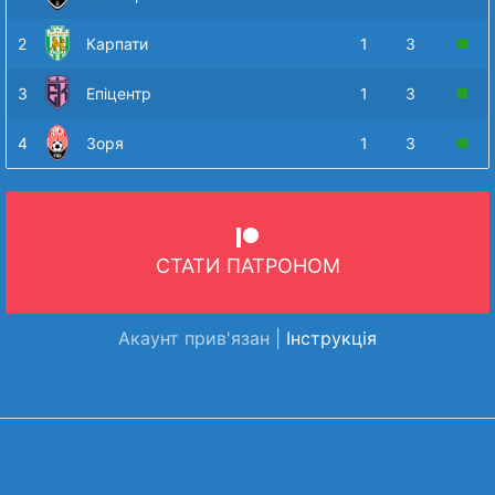
2
Карпати
1
3
3
Епіцентр
1
3
4
Зоря
1
3
СТАТИ ПАТРОНОМ
Акаунт прив'язан |
Інструкція