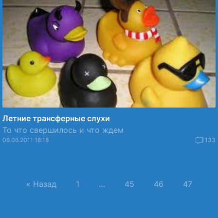
Летние трансферные слухи
То что свершилось и что ждем
06.06.2011 18:18
133
« Назад
1
…
45
46
47