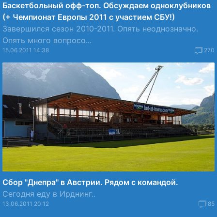
Баскетбольный офф-топ. Обсуждаем одноклубников
(+ Чемпионат Европы 2011 с участием СБУ!)
Завершился сезон 2010-2011. Опять неоднозначно.
Опять много вопросо...
15.06.2011 14:38
270
Сбор "Днепра" в Австрии. Рядом с командой.
Сегодня еду в Ирднинг..
13.06.2011 20:12
85