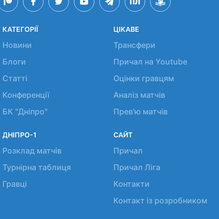
КАТЕГОРІЇ
ЦІКАВЕ
Новини
Трансфери
Блоги
Причал на Youtube
Статті
Оцінки гравцям
Конференції
Аналіз матчів
БК "Дніпро"
Прев'ю матчів
ДНІПРО-1
САЙТ
Розклад матчів
Причал
Турнірна таблиця
Причал Ліга
Гравці
Контакти
Контакт із розробником