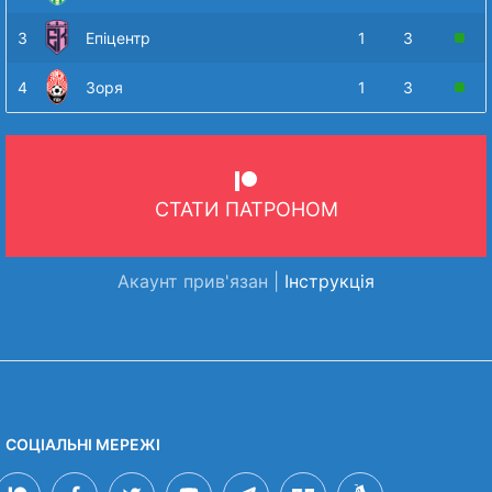
3
Епіцентр
1
3
4
Зоря
1
3
СТАТИ ПАТРОНОМ
Акаунт прив'язан |
Інструкція
СОЦІАЛЬНІ МЕРЕЖІ