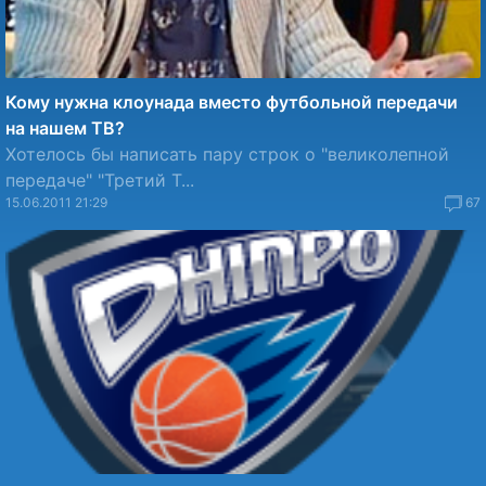
Кому нужна клоунада вместо футбольной передачи
на нашем ТВ?
Хотелось бы написать пару строк о "великолепной
передаче" "Третий Т...
15.06.2011 21:29
67