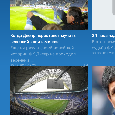
Когда Днепр перестанет мучить
24 часа н
весенний «авитаминоз»
В это врем
Еще ни разу в своей новейшей
судьба ФК «
30.08.2011 20:
истории ФК Днепр не проходил
весенний ...
25.02.2013 09:23
4