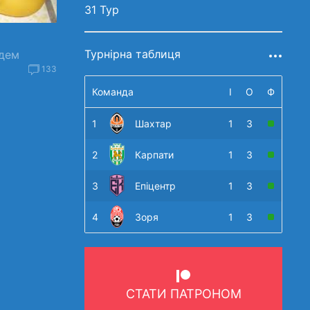
31 Тур
и
Турнірна таблиця
ждем
133
Команда
І
О
Ф
1
Шахтар
1
3
2
Карпати
1
3
3
Епіцентр
1
3
4
Зоря
1
3
СТАТИ ПАТРОНОМ