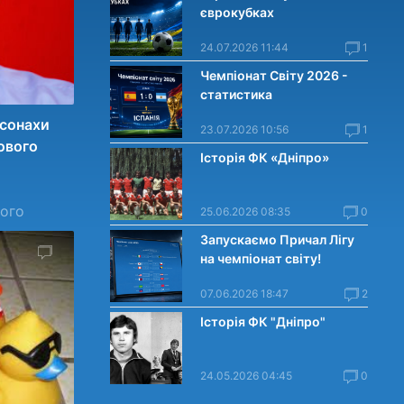
єврокубках
24.07.2026 11:44
1
Чемпіонат Світу 2026 -
статистика
осонахи
23.07.2026 10:56
1
ового
Історія ФК «Дніпро»
ного
25.06.2026 08:35
0
Запускаємо Причал Лігу
137
на чемпіонат світу!
07.06.2026 18:47
2
Історія ФК "Дніпро"
24.05.2026 04:45
0