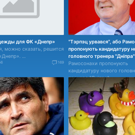
адежды для ФК «Днепр»
"Тэрпэц урвався", або Рам
я, можно сказать, решится
пропонують кандидатуру н
Днепр». ...
головного тренера "Дніпра"
56
169
Рамосонахи пропонують
кандидатуру нового голов
тренера "Дніпра"...
19.08.2011 10:36