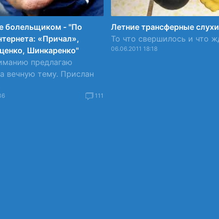
е болельщиком - "По
Летние трансферные слух
тернета: «Причал»,
То что свершилось и что 
06.06.2011 18:18
ценко, Шинкаренко"
иманию предлагаю
а вечную тему. Прислан
.
36
111