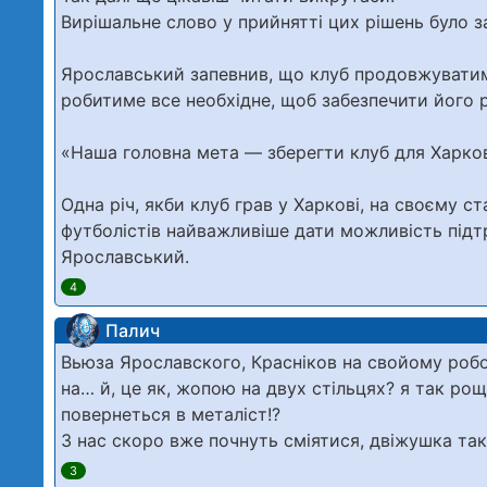
Вирішальне слово у прийнятті цих рішень було 
Ярославський запевнив, що клуб продовжуватиме
робитиме все необхідне, щоб забезпечити його 
«Наша головна мета — зберегти клуб для Харкова т
Одна річ, якби клуб грав у Харкові, на своєму с
футболістів найважливіше дати можливість під
Ярославський.
4
Палич
Вьюза Ярославского, Красніков на свойому робо
на… й, це як, жопою на двух стільцях? я так рощ
повернеться в металіст!?
З нас скоро вже почнуть сміятися, двіжушка та
3