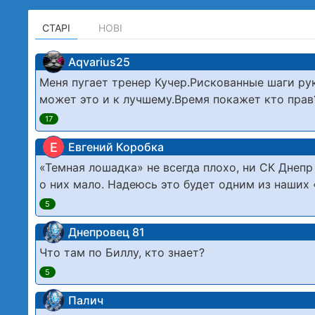
СТАРІ
НОВІ
Aqvarius25
Меня пугает тренер Кучер.Рискованные шаги ру
может это и к лучшему.Время покажет кто прав
17
Е
Евгений Коробка
«Темная лошадка» не всегда плохо, ни СК Днеп
о них мало. Надеюсь это будет одним из наши
5
Днепровец 81
Что там по Биллу, кто знает?
5
Палич