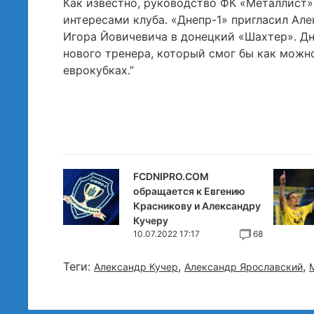
Как известно, руководство ФК «Металлист»
интересами клуба. «Днепр-1» пригласил Але
Игора Йовичевича в донецкий «Шахтер». Дн
нового тренера, который смог бы как можн
еврокубках.”
FCDNIPRO.COM
обращается к Евгению
Красникову и Александру
Кучеру
10.07.2022 17:17
68
Теги:
,
,
Александр Кучер
Александр Ярославский