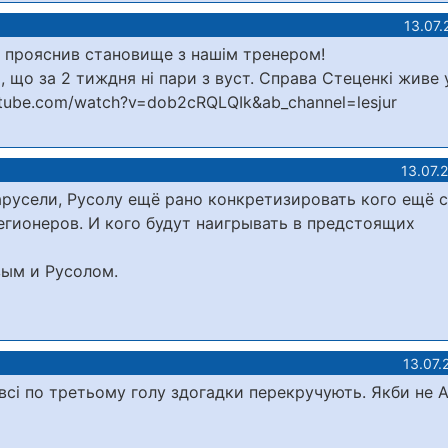
13.07.
і прояснив становище з нашім тренером!
, що за 2 тиждня ні пари з вуст. Справа Стеценкі живе 
utube.com/watch?v=dob2cRQLQIk&ab_channel=lesjur
13.07.
русели, Русолу ещё рано конкретизировать кого ещё 
егионеров. И кого будут наигрывать в предстоящих
вым и Русолом.
13.07.
всі по третьому голу здогадки перекручують. Якби не Ар