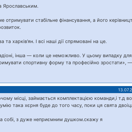
за Ярославським.
 отримувати стабільне фінансування, а його керівниц
розвиток.
а харків’ян. І всі наші дії спрямовані на це.
тадіоні, інша — коли це неможливо. У цьому випадку для
тримувати спортивну форму та професійно зростати», —
13.07.
чому місці, займається комплектацією команди,і т.д во
умію така хєрня буде до того часу, поки ця свята двоіц
ка собі, з дуже неприємним душком.скажу я