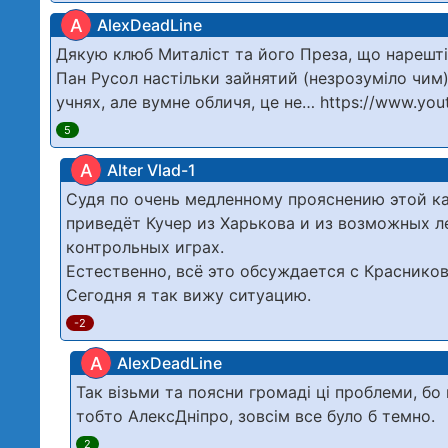
A
AlexDeadLine
Дякую клюб Миталіст та його Преза, що нарешт
Пан Русол настільки зайнятий (незрозуміло чим)
учнях, але вумне обличя, це не… https://www.yo
5
A
Alter Vlad-1
Судя по очень медленному прояснению этой ка
приведёт Кучер из Харькова и из возможных л
контрольных играх.
Естественно, всё это обсуждается с Краснико
Сегодня я так вижу ситуацию.
-2
A
AlexDeadLine
Так візьми та поясни громаді ці проблеми, бо 
тобто АлексДніпро, зовсім все було б темно.
2