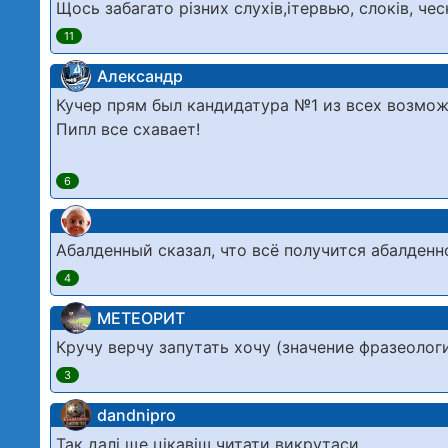
Щось забагато різних слухів,ітервью, слоків, ч
11
Александр
Кучер прям был кандидатура №1 из всех возмож
Пипл все схавает!
6
Абалденный сказал, что всё получится абалденн
4
МЕТЕОРИТ
Кручу верчу запутать хочу (значение фразеоло
3
dandnipro
Так далі ще цікавіш читати викрутаси.