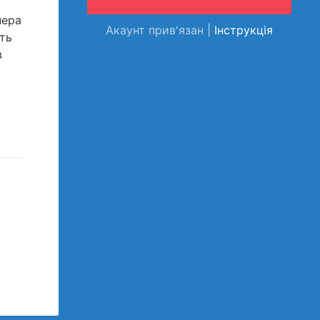
нера
Акаунт прив'язан |
Інструкція
ть
в