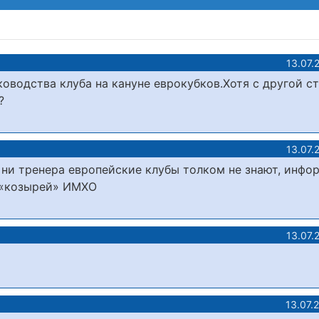
13.07.
ководства клуба на кануне еврокубков.Хотя с другой с
?
13.07.
р ни тренера европейские клубы толком не знают, инфо
х «козырей» ИМХО
13.07.
13.07.