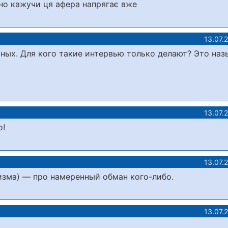
есно кажучи ця афера напрягає вже
13.07.
ных. Для кого такие интервью только делают? Это наз
13.07.
о!
13.07.
гизма) — про намеренный обман кого-либо.
13.07.