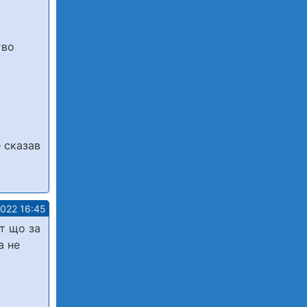
тво
 сказав
2022 16:45
т що за
а не