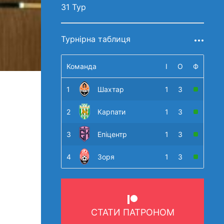
31 Тур
Турнірна таблиця
Команда
І
О
Ф
1
Шахтар
1
3
2
Карпати
1
3
3
Епіцентр
1
3
4
Зоря
1
3
СТАТИ ПАТРОНОМ