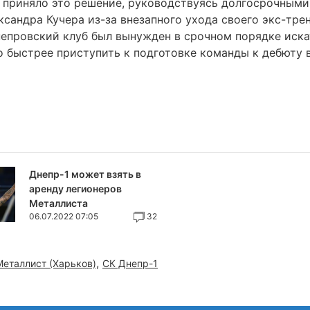
 приняло это решение, руководствуясь долгосрочными
ксандра Кучера из-за внезапного ухода своего экс-тре
епровский клуб был вынужден в срочном порядке иска
о быстрее приступить к подготовке команды к дебюту 
Днепр-1 может взять в
аренду легионеров
Металлиста
06.07.2022 07:05
32
,
Металлист (Харьков)
СК Днепр-1