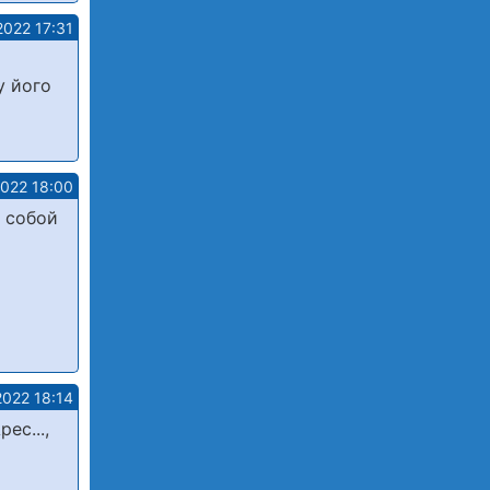
2022 17:31
у його
2022 18:00
с собой
2022 18:14
ес...,