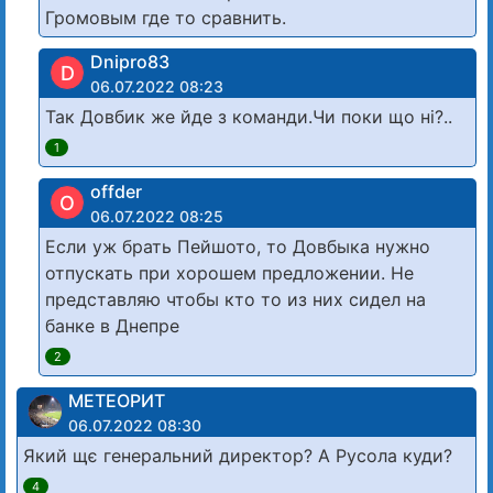
Громовым где то сравнить.
Dnipro83
D
06.07.2022 08:23
Так Довбик же йде з команди.Чи поки що ні?..
1
offder
O
06.07.2022 08:25
Если уж брать Пейшото, то Довбыка нужно
отпускать при хорошем предложении. Не
представляю чтобы кто то из них сидел на
банке в Днепре
2
МЕТЕОРИТ
06.07.2022 08:30
Який щє генеральний директор? А Русола куди?
4