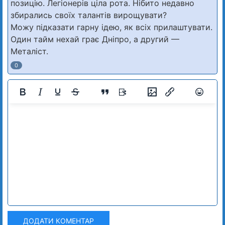
позицію. Легіонерів ціла рота. Нібито недавно
збирались своїх талантів вирощувати?
Можу підказати гарну ідею, як всіх прилаштувати.
Один тайм нехай грає Дніпро, а другий —
Металіст.
0
ДОДАТИ КОМЕНТАР