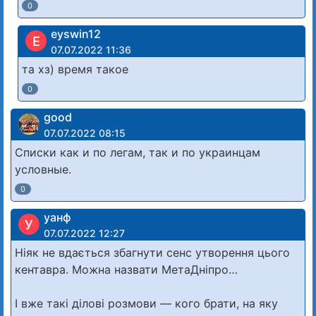
0
eyswin12
E
07.07.2022 11:36
та хз) время такое
0
good
07.07.2022 08:15
Списки как и по легам, так и по украинцам
условные.
0
уанф
У
07.07.2022 12:27
Ніяк не вдається збагнути сенс утворення цього
кентавра. Можна назвати МетаДніпро…
І вже такі ділові розмови — кого брати, на яку