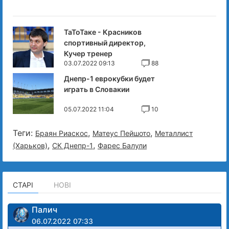
ТаТоТаке - Красников
спортивный директор,
Кучер тренер
03.07.2022 09:13
88
Днепр-1 еврокубки будет
играть в Словакии
05.07.2022 11:04
10
Теги:
,
,
Браян Риаскос
Матеус Пейшото
Металлист
,
,
(Харьков)
СК Днепр-1
Фарес Балули
СТАРІ
НОВІ
Палич
06.07.2022 07:33