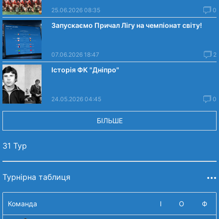
25.06.2026 08:35
0
Запускаємо Причал Лігу на чемпіонат світу!
07.06.2026 18:47
2
Історія ФК "Дніпро"
24.05.2026 04:45
0
БІЛЬШЕ
31 Тур
Турнірна таблиця
Команда
І
О
Ф