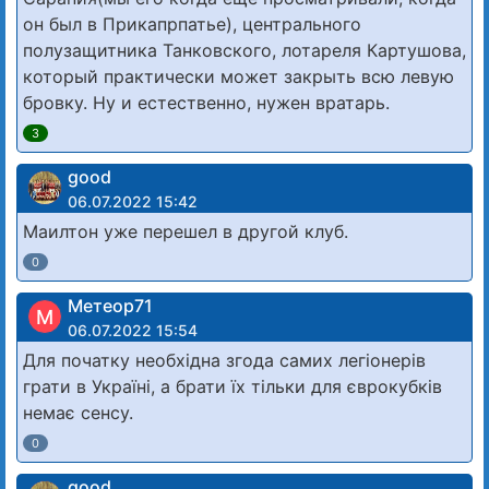
он был в Прикапрпатье), центрального
полузащитника Танковского, лотареля Картушова,
который практически может закрыть всю левую
бровку. Ну и естественно, нужен вратарь.
3
good
06.07.2022 15:42
Маилтон уже перешел в другой клуб.
0
Метеор71
М
06.07.2022 15:54
Для початку необхідна згода самих легіонерів
грати в Україні, а брати їх тільки для єврокубків
немає сенсу.
0
good