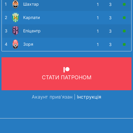
1
Шахтар
1
3
2
Карпати
1
3
3
Епіцентр
1
3
4
Зоря
1
3
СТАТИ ПАТРОНОМ
Акаунт прив'язан |
Інструкція