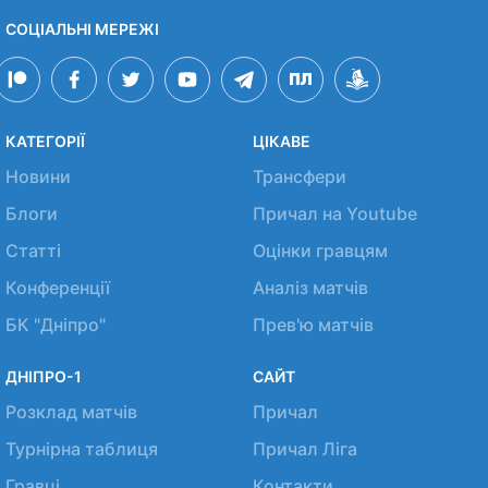
СОЦІАЛЬНІ МЕРЕЖІ
КАТЕГОРІЇ
ЦІКАВЕ
Новини
Трансфери
Блоги
Причал на Youtube
Статті
Оцінки гравцям
Конференції
Аналіз матчів
БК "Дніпро"
Прев'ю матчів
ДНІПРО-1
САЙТ
Розклад матчів
Причал
Турнірна таблиця
Причал Ліга
Гравці
Контакти