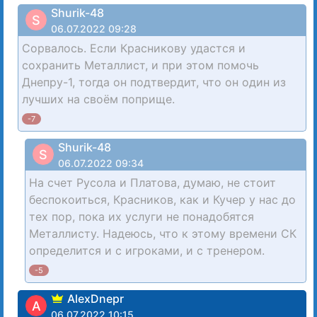
Shurik-48
S
06.07.2022 09:28
Сорвалось. Если Красникову удастся и
сохранить Металлист, и при этом помочь
Днепру-1, тогда он подтвердит, что он один из
лучших на своём поприще.
-7
Shurik-48
S
06.07.2022 09:34
На счет Русола и Платова, думаю, не стоит
беспокоиться, Красников, как и Кучер у нас до
тех пор, пока их услуги не понадобятся
Металлисту. Надеюсь, что к этому времени СК
определится и с игроками, и с тренером.
-5
AlexDnepr
A
06.07.2022 10:15